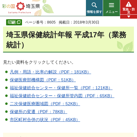
彩の国 埼玉県
緊急・防
情報を探す
メニュー
災
ページ番号：8605
掲載日：2018年3月30日
埼玉県保健統計年報 平成17年（業務
統計）
見たい資料をクリックしてください。
凡例・用語・比率の解説（PDF：181KB）
保健医療部機構図（PDF：51KB）
福祉保健総合センター・保健所一覧（PDF：121KB）
福祉保健総合センター・保健所管内図（PDF：65KB）
二次保健医療圏域図（PDF：52KB）
保健所の変遷（PDF：78KB）
市区町村合併の状況（PDF：45KB）