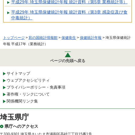
平成29年 埼玉県保健統計年報 統計資料（第5章 業務統計等）
平成29年 埼玉県保健統計年報 統計資料（第3章 感染症及び食
中毒統計）
トップページ
>
彩の国統計情報館
>
保健衛生
>
保健統計年報
> 埼玉県保健統計
年報 平成17年（業務統計）
ページの先頭へ戻る
サイトマップ
ウェブアクセシビリティ
プライバシーポリシー・免責事項
著作権・リンクについて
関係機関リンク集
埼玉県庁
県庁へのアクセス
〒330-9301 埼玉県さいたま市浦和区高砂三丁目15番1号