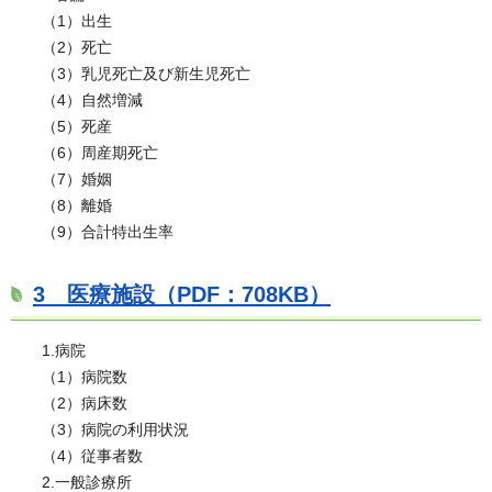
（1）出生
（2）死亡
（3）乳児死亡及び新生児死亡
（4）自然増減
（5）死産
（6）周産期死亡
（7）婚姻
（8）離婚
（9）合計特出生率
3 医療施設（PDF：708KB）
1.病院
（1）病院数
（2）病床数
（3）病院の利用状況
（4）従事者数
2.一般診療所