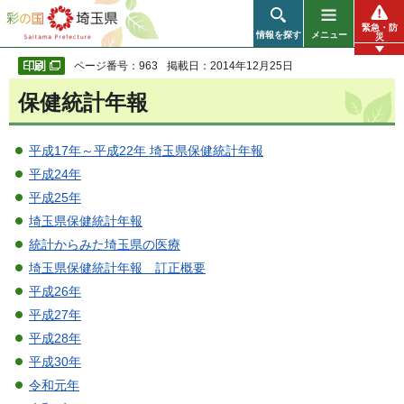
彩の国 埼玉県
緊急・防
情報を探す
メニュー
災
ページ番号：963
掲載日：2014年12月25日
保健統計年報
平成17年～平成22年 埼玉県保健統計年報
平成24年
平成25年
埼玉県保健統計年報
統計からみた埼玉県の医療
埼玉県保健統計年報 訂正概要
平成26年
平成27年
平成28年
平成30年
令和元年