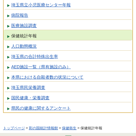
埼玉県立小児医療センター年報
病院報告
医療施設調査
保健統計年報
人口動態概況
埼玉県の合計特殊出生率
AED施設一覧（県有施設のみ）
本県における自殺者数の状況について
埼玉県民栄養調査
国民健康・栄養調査
県民の健康に関するアンケート
トップページ
>
彩の国統計情報館
>
保健衛生
> 保健統計年報