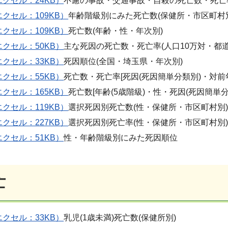
エクセル：24KB）
不慮の事故・交通事故・自殺の死亡数・死亡率
エクセル：109KB）
年齢階級別にみた死亡数(保健所・市区町村
エクセル：109KB）
死亡数(年齢・性・年次別)
エクセル：50KB）
主な死因の死亡数・死亡率(人口10万対・都道
エクセル：33KB）
死因順位(全国・埼玉県・年次別)
エクセル：55KB）
死亡数・死亡率[死因(死因簡単分類別)・対前
エクセル：165KB）
死亡数[年齢(5歳階級)・性・死因(死因簡単分
エクセル：119KB）
選択死因別死亡数(性・保健所・市区町村別
エクセル：227KB）
選択死因別死亡率(性・保健所・市区町村別
エクセル：51KB）
性・年齢階級別にみた死因順位
亡
エクセル：33KB）
乳児(1歳未満)死亡数(保健所別)