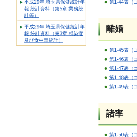
第1-44表（
平成29年 埼玉県保健統計年
報 統計資料（第5章 業務統
計等）
離婚
平成29年 埼玉県保健統計年
報 統計資料（第3章 感染症
及び食中毒統計）
第1-45表（
第1-46表（
第1-47表（
第1-48表（
第1-49表（
諸率
第1-50表（