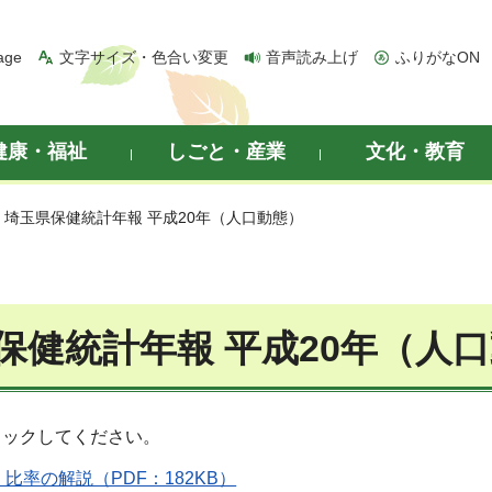
age
文字サイズ・色合い変更
音声読み上げ
ふりがなON
健康・福祉
しごと・産業
文化・教育
> 埼玉県保健統計年報 平成20年（人口動態）
保健統計年報 平成20年（人
リックしてください。
比率の解説（PDF：182KB）