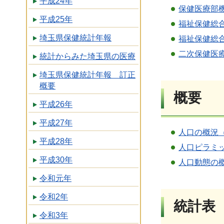
平成24年
保健医療部機
平成25年
福祉保健総合
埼玉県保健統計年報
福祉保健総合
二次保健医療
統計からみた埼玉県の医療
埼玉県保健統計年報 訂正
概要
概要
平成26年
平成27年
人口の概況（
平成28年
人口ピラミッ
平成30年
人口動態の概況
令和元年
令和2年
統計表
令和3年