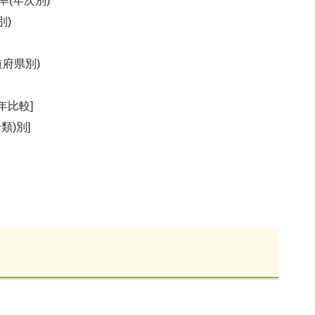
(年次別)
別)
府県別)
年比較]
類)別]
)
)