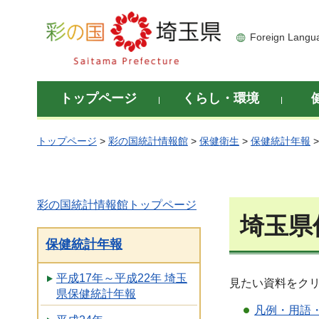
彩の国 埼玉県
Foreign Langu
トップページ
くらし・環境
トップページ
>
彩の国統計情報館
>
保健衛生
>
保健統計年報
彩の国統計情報館トップページ
埼玉県
保健統計年報
平成17年～平成22年 埼玉
見たい資料をク
県保健統計年報
凡例・用語・