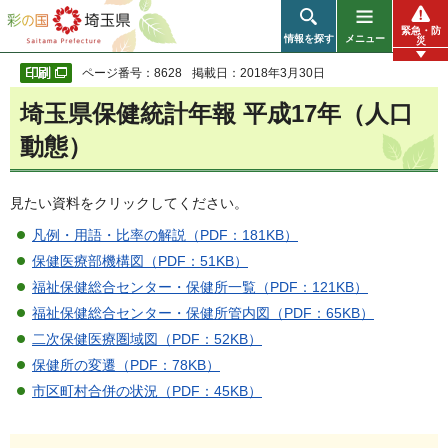
彩の国 埼玉県
緊急・防
情報を探す
メニュー
災
ページ番号：8628
掲載日：2018年3月30日
埼玉県保健統計年報 平成17年（人口
動態）
見たい資料をクリックしてください。
凡例・用語・比率の解説（PDF：181KB）
保健医療部機構図（PDF：51KB）
福祉保健総合センター・保健所一覧（PDF：121KB）
福祉保健総合センター・保健所管内図（PDF：65KB）
二次保健医療圏域図（PDF：52KB）
保健所の変遷（PDF：78KB）
市区町村合併の状況（PDF：45KB）