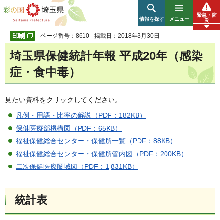
彩の国 埼玉県
緊急・防
情報を探す
メニュー
災
ページ番号：8610
掲載日：2018年3月30日
埼玉県保健統計年報 平成20年（感染
症・食中毒）
見たい資料をクリックしてください。
凡例・用語・比率の解説（PDF：182KB）
保健医療部機構図（PDF：65KB）
福祉保健総合センター・保健所一覧（PDF：88KB）
福祉保健総合センター・保健所管内図（PDF：200KB）
二次保健医療圏域図（PDF：1,831KB）
統計表