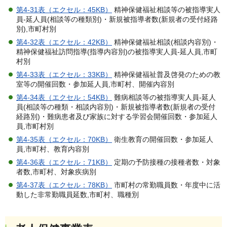
第4-31表（エクセル：45KB）
精神保健福祉相談等の被指導実人
員-延人員(相談等の種類別)・新規被指導者数(新規者の受付経路
別),市町村別
第4-32表（エクセル：42KB）
精神保健福祉相談(相談内容別)・
精神保健福祉訪問指導(指導内容別)の被指導実人員-延人員,市町
村別
第4-33表（エクセル：33KB）
精神保健福祉普及啓発のための教
室等の開催回数・参加延人員,市町村、開催内容別
第4-34表（エクセル：54KB）
難病相談等の被指導実人員-延人
員(相談等の種類・相談内容別)・新規被指導者数(新規者の受付
経路別)・難病患者及び家族に対する学習会開催回数・参加延人
員,市町村別
第4-35表（エクセル：70KB）
衛生教育の開催回数・参加延人
員,市町村、教育内容別
第4-36表（エクセル：71KB）
定期の予防接種の接種者数・対象
者数,市町村、対象疾病別
第4-37表（エクセル：78KB）
市町村の常勤職員数・年度中に活
動した非常勤職員延数,市町村、職種別