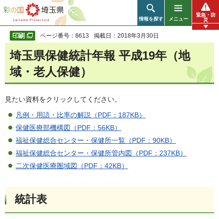
彩の国 埼玉県
緊急・防
情報を探す
メニュー
災
ページ番号：8613
掲載日：2018年3月30日
埼玉県保健統計年報 平成19年（地
域・老人保健）
見たい資料をクリックしてください。
凡例・用語・比率の解説（PDF：187KB）
保健医療部機構図（PDF：56KB）
福祉保健総合センター・保健所一覧（PDF：90KB）
福祉保健総合センター・保健所管内図（PDF：237KB）
二次保健医療圏域図（PDF：42KB）
統計表