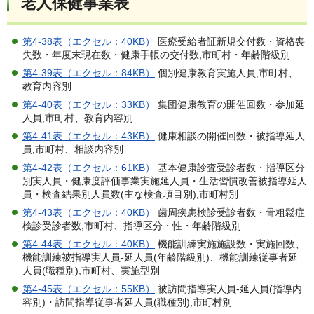
老人保健事業表
第4-38表（エクセル：40KB）
医療受給者証新規交付数・資格喪
失数・年度末現在数・健康手帳の交付数,市町村・年齢階級別
第4-39表（エクセル：84KB）
個別健康教育実施人員,市町村、
教育内容別
第4-40表（エクセル：33KB）
集団健康教育の開催回数・参加延
人員,市町村、教育内容別
第4-41表（エクセル：43KB）
健康相談の開催回数・被指導延人
員,市町村、相談内容別
第4-42表（エクセル：61KB）
基本健康診査受診者数・指導区分
別実人員・健康度評価事業実施延人員・生活習慣改善被指導延人
員・検査結果別人員数(主な検査項目別),市町村別
第4-43表（エクセル：40KB）
歯周疾患検診受診者数・骨粗鬆症
検診受診者数,市町村、指導区分・性・年齢階級別
第4-44表（エクセル：40KB）
機能訓練実施施設数・実施回数、
機能訓練被指導実人員-延人員(年齢階級別)、機能訓練従事者延
人員(職種別),市町村、実施型別
第4-45表（エクセル：55KB）
被訪問指導実人員-延人員(指導内
容別)・訪問指導従事者延人員(職種別),市町村別