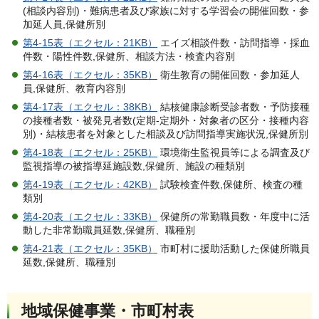
(相談内容別)・難病患者及び家族に対する学習会の開催回数・参
加延人員,保健所別
第4-15表（エクセル：21KB）
エイズ相談件数・訪問指導・採血
件数・陽性件数,保健所、相談方法・検査内容別
第4-16表（エクセル：35KB）
衛生教育の開催回数・参加延人
員,保健所、教育内容別
第4-17表（エクセル：38KB）
結核健康診断受診者数・予防接種
の接種者数・被発見者数(定期-定期外・対象者の区分・接種内容
別)・結核患者を対象とした相談及び訪問指導実施状況,保健所別
第4-18表（エクセル：25KB）
環境衛生監視員等による調査及び
監視指導の被指導延施設数,保健所、施設の種類別
第4-19表（エクセル：42KB）
試験検査件数,保健所、検査の種
類別
第4-20表（エクセル：33KB）
保健所の常勤職員数・年度中に活
動した非常勤職員延数,保健所、職種別
第4-21表（エクセル：35KB）
市町村に援助活動した保健所職員
延数,保健所、職種別
地域保健事業・市町村表