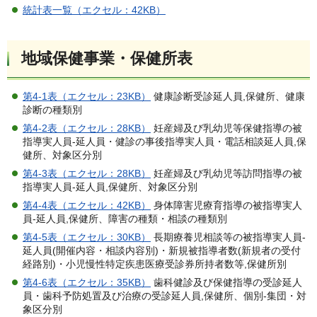
統計表一覧（エクセル：42KB）
地域保健事業・保健所表
第4-1表（エクセル：23KB）
健康診断受診延人員,保健所、健康
診断の種類別
第4-2表（エクセル：28KB）
妊産婦及び乳幼児等保健指導の被
指導実人員-延人員・健診の事後指導実人員・電話相談延人員,保
健所、対象区分別
第4-3表（エクセル：28KB）
妊産婦及び乳幼児等訪問指導の被
指導実人員-延人員,保健所、対象区分別
第4-4表（エクセル：42KB）
身体障害児療育指導の被指導実人
員-延人員,保健所、障害の種類・相談の種類別
第4-5表（エクセル：30KB）
長期療養児相談等の被指導実人員-
延人員(開催内容・相談内容別)・新規被指導者数(新規者の受付
経路別)・小児慢性特定疾患医療受診券所持者数等,保健所別
第4-6表（エクセル：35KB）
歯科健診及び保健指導の受診延人
員・歯科予防処置及び治療の受診延人員,保健所、個別-集団・対
象区分別