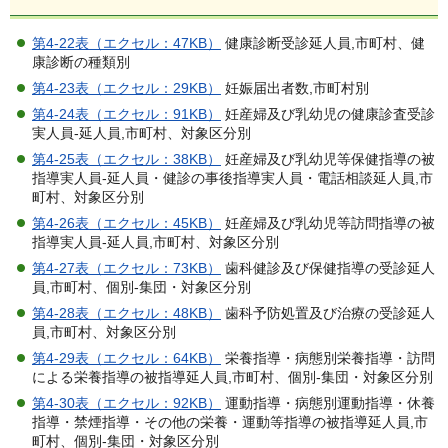
第4-22表（エクセル：47KB）
健康診断受診延人員,市町村、健
康診断の種類別
第4-23表（エクセル：29KB）
妊娠届出者数,市町村別
第4-24表（エクセル：91KB）
妊産婦及び乳幼児の健康診査受診
実人員-延人員,市町村、対象区分別
第4-25表（エクセル：38KB）
妊産婦及び乳幼児等保健指導の被
指導実人員-延人員・健診の事後指導実人員・電話相談延人員,市
町村、対象区分別
第4-26表（エクセル：45KB）
妊産婦及び乳幼児等訪問指導の被
指導実人員-延人員,市町村、対象区分別
第4-27表（エクセル：73KB）
歯科健診及び保健指導の受診延人
員,市町村、個別-集団・対象区分別
第4-28表（エクセル：48KB）
歯科予防処置及び治療の受診延人
員,市町村、対象区分別
第4-29表（エクセル：64KB）
栄養指導・病態別栄養指導・訪問
による栄養指導の被指導延人員,市町村、個別-集団・対象区分別
第4-30表（エクセル：92KB）
運動指導・病態別運動指導・休養
指導・禁煙指導・その他の栄養・運動等指導の被指導延人員,市
町村、個別-集団・対象区分別