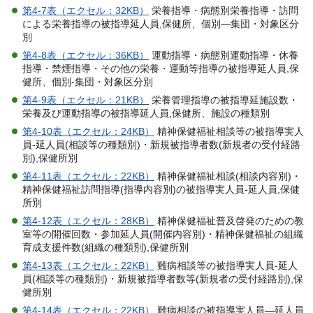
第4-7表（エクセル：32KB）
栄養指導・病態別栄養指導・訪問
による栄養指導の被指導延人員,保健所、個別―集団・対象区分
別
第4-8表（エクセル：36KB）
運動指導・病態別運動指導・休養
指導・禁煙指導・その他の栄養・運動等指導の被指導延人員,保
健所、個別-集団・対象区分別
第4-9表（エクセル：21KB）
栄養管理指導の被指導延施設数・
栄養及び運動指導の被指導延人員,保健所、施設の種類別
第4-10表（エクセル：24KB）
精神保健福祉相談等の被指導実人
員-延人員(相談等の種類別)・新規被指導者数(新規者の受付経路
別),保健所別
第4-11表（エクセル：22KB）
精神保健福祉相談(相談内容別)・
精神保健福祉訪問指導(指導内容別)の被指導実人員-延人員,保健
所別
第4-12表（エクセル：28KB）
精神保健福祉普及啓発のための教
室等の開催回数・参加延人員(開催内容別)・精神保健福祉の組織
育成支援件数(組織の種類別),保健所別
第4-13表（エクセル：22KB）
難病相談等の被指導実人員-延人
員(相談等の種類別)・新規被指導者数等(新規者の受付経路別),保
健所別
第4-14表（エクセル：22KB）
難病相談の被指導実人員―延人員