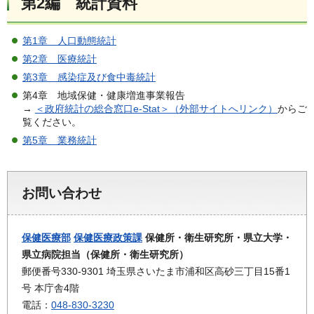
第2編 統計資料
第1章 人口動態統計
第2章 医療統計
第3章 感染症及び食中毒統計
第4章 地域保健・健康増進事業報告
→
＜政府統計の総合窓口e-Stat＞（外部サイトへリンク）
からご
覧ください。
第5章 業務統計
お問い合わせ
保健医療部
保健医療政策課
保健所・衛生研究所・県立大学・
県立病院担当（保健所・衛生研究所）
郵便番号330-9301 埼玉県さいたま市浦和区高砂三丁目15番1
号 本庁舎4階
電話：
048-830-3230