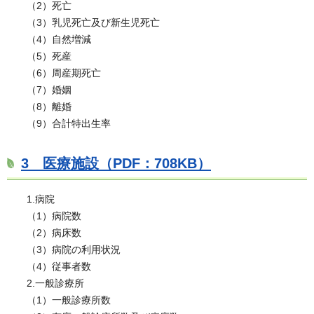
（2）死亡
（3）乳児死亡及び新生児死亡
（4）自然増減
（5）死産
（6）周産期死亡
（7）婚姻
（8）離婚
（9）合計特出生率
3 医療施設（PDF：708KB）
1.病院
（1）病院数
（2）病床数
（3）病院の利用状況
（4）従事者数
2.一般診療所
（1）一般診療所数