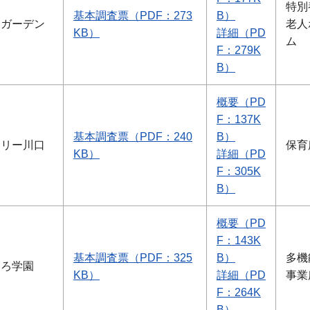
特別
基本調査票（PDF：273
B）
・ガーデン
老人
KB）
詳細（PD
ム
F：279K
B）
概要（PD
F：137K
基本調査票（PDF：240
B）
サリー川口
保育
KB）
詳細（PD
F：305K
B）
概要（PD
F：143K
基本調査票（PDF：325
B）
多機
なろ学園
KB）
詳細（PD
事業
F：264K
B）