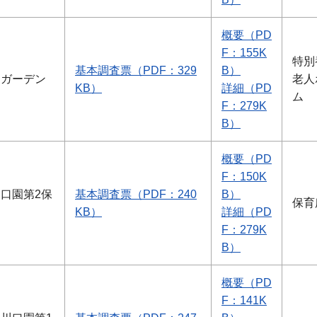
概要（PD
F：155K
特別
基本調査票（PDF：329
B）
・ガーデン
老人
KB）
詳細（PD
ム
F：279K
B）
概要（PD
F：150K
口園第2保
基本調査票（PDF：240
B）
保育
KB）
詳細（PD
F：279K
B）
概要（PD
F：141K