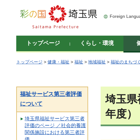
彩の国 埼玉県
Foreign Langu
トップページ
くらし・環境
トップページ
>
健康・福祉
>
福祉
>
地域福祉
>
福祉のまちづ
福祉サービス第三者評価
埼玉県
について
年度）
埼玉県福祉サービス第三者
評価のページ ／社会的養護
関係施設における第三者評
価