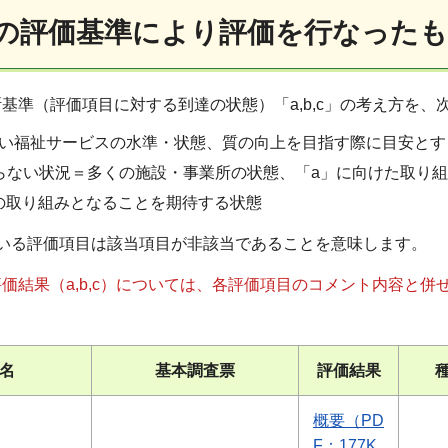
の評価基準により評価を行なった
基準（評価項目に対する到達の状態）「a,b,c」の考え方を
よい福祉サービスの水準・状態、質の向上を目指す際に目安とす
至らない状況＝多くの施設・事業所の状態、「a」に向けた取り
上の取り組みとなることを期待する状態
ている評価項目は該当項目が非該当であることを意味します。
価結果（a,b,c）については、各評価項目のコメント内容と併
名
基本調査票
評価結果
概要（PD
F：177K