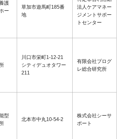
養護
草加市遊馬町185番
法人ケアマネー
ホー
地
ジメントサポー
トセンター
川口市栄町1-12-21
有限会社プログ
所
シティデュオタワー
レ総合研究所
211
能型
株式会社シーサ
北本市中丸10-54-2
所
ポート