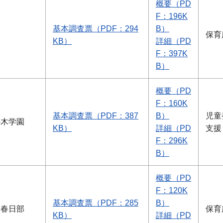
概要（PD
F：196K
基本調査票（PDF：294
B）
保育
KB）
詳細（PD
F：397K
B）
概要（PD
F：160K
基本調査票（PDF：387
B）
児童
の木学園
KB）
詳細（PD
支援
F：296K
B）
概要（PD
F：120K
基本調査票（PDF：285
B）
園春日部
保育
KB）
詳細（PD