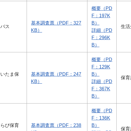
概要（PD
F：197K
基本調査票（PDF：327
B）
ンバス
生活
KB）
詳細（PD
F：296K
B）
概要（PD
F：129K
さいたま保
基本調査票（PDF：247
B）
保育
KB）
詳細（PD
F：367K
B）
概要（PD
F：136K
わらび保育
基本調査票（PDF：238
B）
保育