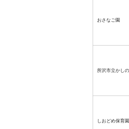
おさなご園
所沢市立かし
しおどめ保育