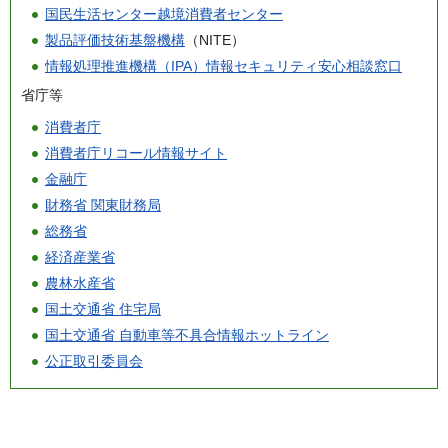
国民生活センター越境消費者センター
製品評価技術基盤機構
（NITE）
情報処理推進機構（IPA）情報セキュリティ安心相談窓口
省庁等
消費者庁
消費者庁リコール情報サイト
金融庁
財務省 関東財務局
総務省
経済産業省
農林水産省
国土交通省 住宅局
国土交通省 自動車等不具合情報ホットライン
公正取引委員会