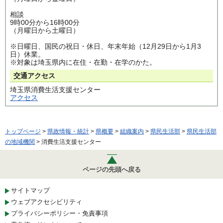
相談
9時00分から16時00分
（月曜日から土曜日）
※日曜日、国民の祝日・休日、年末年始（12月29日から1月3
日）休業。
※対象は埼玉県内に在住・在勤・在学のかた。
交通アクセス
埼玉県消費生活支援センター
アクセス
トップページ
>
県政情報・統計
>
県概要
>
組織案内
>
県民生活部
>
県民生活部
の地域機関
> 消費生活支援センター
ページの先頭へ戻る
サイトマップ
ウェブアクセシビリティ
プライバシーポリシー・免責事項