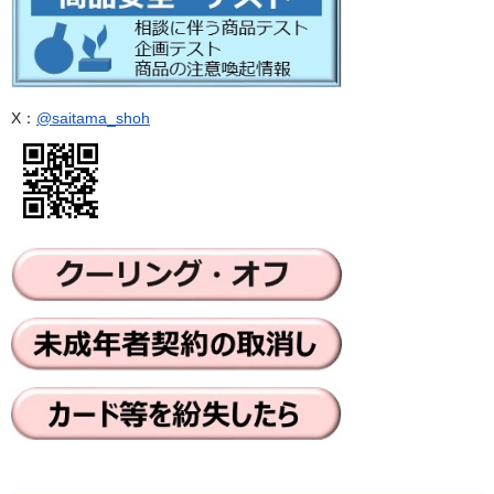
X：
@saitama_shoh