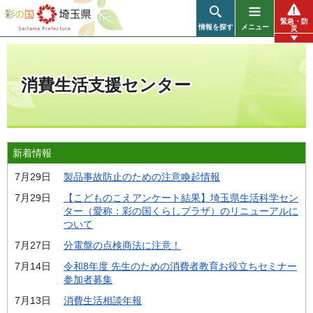
彩の国 埼玉県
緊急・防
情報を探す
メニュー
災
消費生活支援センター
新着情報
7月29日
製品事故防止のための注意喚起情報
7月29日
【こどものこえアンケート結果】埼玉県生活科学セン
ター（愛称：彩の国くらしプラザ）のリニューアルに
ついて
7月27日
分電盤の点検商法に注意！
7月14日
令和8年度 先生のための消費者教育お役立ちセミナー
参加者募集
7月13日
消費生活相談年報