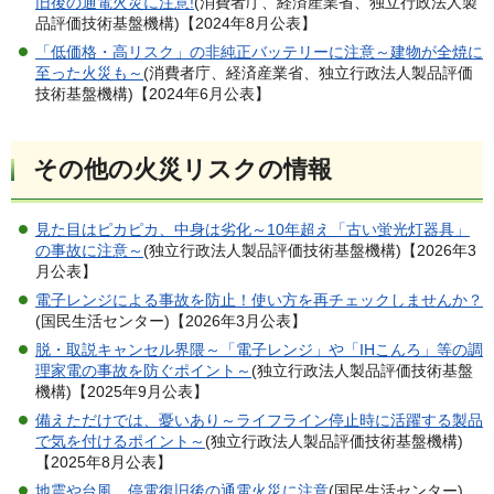
旧後の通電火災に注意!
(消費者庁、経済産業省、独立行政法人製
品評価技術基盤機構)【2024年8月公表】
「低価格・高リスク」の非純正バッテリーに注意～建物が全焼に
至った火災も～
(消費者庁、経済産業省、独立行政法人製品評価
技術基盤機構)【2024年6月公表】
その他の火災リスクの情報
見た目はピカピカ、中身は劣化～10年超え「古い蛍光灯器具」
の事故に注意～
(独立行政法人製品評価技術基盤機構)【2026年3
月公表】
電子レンジによる事故を防止！使い方を再チェックしませんか？
(国民生活センター)【2026年3月公表】
脱・取説キャンセル界隈～「電子レンジ」や「IHこんろ」等の調
理家電の事故を防ぐポイント～
(独立行政法人製品評価技術基盤
機構)【2025年9月公表】
備えただけでは、憂いあり～ライフライン停止時に活躍する製品
で気を付けるポイント～
(独立行政法人製品評価技術基盤機構)
【2025年8月公表】
地震や台風…停電復旧後の通電火災に注意
(国民生活センター)