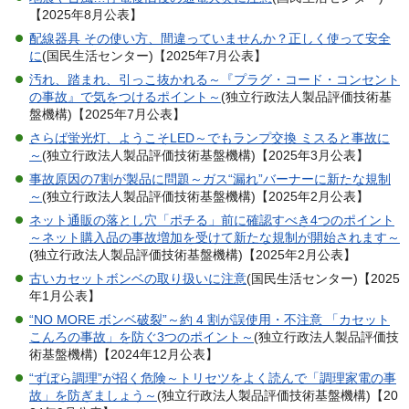
【2025年8月公表】
配線器具 その使い方、間違っていませんか？正しく使って安全
に
(国民生活センター)【2025年7月公表】
汚れ、踏まれ、引っこ抜かれる～『プラグ・コード・コンセント
の事故』で気をつけるポイント～
(独立行政法人製品評価技術基
盤機構)【2025年7月公表】
さらば蛍光灯、ようこそLED～でもランプ交換 ミスると事故に
～
(独立行政法人製品評価技術基盤機構)【2025年3月公表】
事故原因の7割が製品に問題～ガス“漏れ”バーナーに新たな規制
～
(独立行政法人製品評価技術基盤機構)【2025年2月公表】
ネット通販の落とし穴「ポチる」前に確認すべき4つのポイント
～ネット購入品の事故増加を受けて新たな規制が開始されます～
(独立行政法人製品評価技術基盤機構)【2025年2月公表】
古いカセットボンベの取り扱いに注意
(国民生活センター)【2025
年1月公表】
“NO MORE ボンベ破裂”～約 4 割が誤使用・不注意 「カセット
こんろの事故」を防ぐ3つのポイント～
(独立行政法人製品評価技
術基盤機構)【2024年12月公表】
“ずぼら調理”が招く危険～トリセツをよく読んで「調理家電の事
故」を防ぎましょう～
(独立行政法人製品評価技術基盤機構)【20