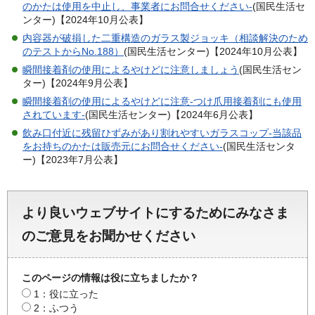
のかたは使用を中止し、事業者にお問合せください-
(国民生活セ
ンター)【2024年10月公表】
内容器が破損した二重構造のガラス製ジョッキ（相談解決のため
のテストからNo.188）
(国民生活センター)【2024年10月公表】
瞬間接着剤の使用によるやけどに注意しましょう
(国民生活セン
ター)【2024年9月公表】
瞬間接着剤の使用によるやけどに注意-つけ爪用接着剤にも使用
されています-
(国民生活センター)【2024年6月公表】
飲み口付近に残留ひずみがあり割れやすいガラスコップ-当該品
をお持ちのかたは販売元にお問合せください-
(国民生活センタ
ー)【2023年7月公表】
より良いウェブサイトにするためにみなさま
のご意見をお聞かせください
このページの情報は役に立ちましたか？
1：役に立った
2：ふつう