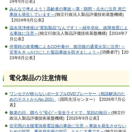
24年9月公表】
みんなで考えよう！高齢者の事故～溝・隙間・点火に注意 死亡
事故も発生しています～
(独立行政法人製品評価技術基盤機構)
【2024年9月公表】
温水洗浄便座は“電気製品”なんです！～経年劣化、故障放置によ
る事故に注意～
(独立行政法人製品評価技術基盤機構)【2024年7
月公表】
停電時の発電機によるCO中毒や、復旧後の通電火災に注意! ～
災害をきっかけにした製品事故を防ぎましょう～
(消費者庁)【20
23年8月公表】
電化製品の注意情報
ワンセグが映らないポータブルDVDプレーヤー（相談解決のた
めのテストからNo.203）
（国民生活センター）【2026年7月公
表】
敬老の日、贈ろう”安心”～安全ライドで、笑顔の毎日～
(独立行
政法人製品評価技術基盤機構)【2025年9月公表】
住宅用の太陽電池発電設備の事故に注意 ～事故を発生させない
ための対策、事故発生後の対応、ともに大事です～
(独立行政法