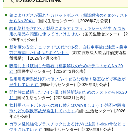
錆によりガスが漏れたカセットボンベ（相談解決のためのテスト
からNo.204）
（国民生活センター）【2026年7月公表】
酸化染料を含むヘナ製品によるアナフィラキシーが発生-かつら
用の製品を頭髪に使ってはいけません
-（国民生活センター）【2
026年5月公表】
新年度の安全チェック！”10代”で多発、自転車事故に注意～乗車
前に確認したい4つのポイント～
（独立行政法人製品評価技術基
盤機構）【2026年4月公表】
吸着により破損した磁石（相談解決のためのテストからNo.20
2）
(国民生活センター)【2026年3月公表】
住宅用塩素系洗浄剤の使い方-まぜるな危険！浴室などで事故が
発生しています-
(国民生活センター)【2026年3月公表】
開栓時に破損したワイン瓶（相談解決のためのテストからNo.20
1）
(国民生活センター)【2026年3月公表】
飲料用ペットボトルへの移し替えはやめましょう！-洗剤や殺虫
剤などの誤飲事故が発生しています-
(国民生活センター)【2026
年2月公表】
ガラス繊維強化プラスチックによるけがに注意！-傘の骨などに
使用されています-
(国民生活センター)【2025年9月公表】