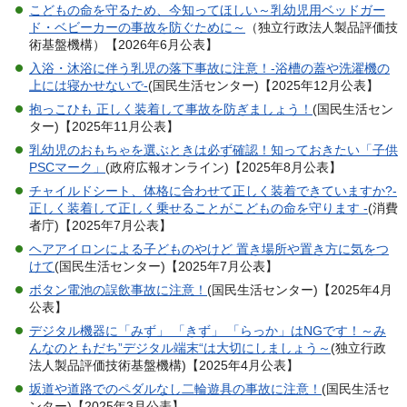
こどもの命を守るため、今知ってほしい～乳幼児用ベッドガー
ド・ベビーカーの事故を防ぐために～
（独立行政法人製品評価技
術基盤機構）【2026年6月公表】
入浴・沐浴に伴う乳児の落下事故に注意！-浴槽の蓋や洗濯機の
上には寝かせないで-
(国民生活センター)【2025年12月公表】
抱っこひも 正しく装着して事故を防ぎましょう！
(国民生活セン
ター)【2025年11月公表】
乳幼児のおもちゃを選ぶときは必ず確認！知っておきたい「子供
PSCマーク」
(政府広報オンライン)【2025年8月公表】
チャイルドシート、体格に合わせて正しく装着できていますか?-
正しく装着して正しく乗せることがこどもの命を守ります -
(消費
者庁)【2025年7月公表】
ヘアアイロンによる子どものやけど 置き場所や置き方に気をつ
けて
(国民生活センター)【2025年7月公表】
ボタン電池の誤飲事故に注意！
(国民生活センター)【2025年4月
公表】
デジタル機器に「みず」 「きず」 「らっか」はNGです！～み
んなのともだち”デジタル端末“は大切にしましょう～
(独立行政
法人製品評価技術基盤機構)【2025年4月公表】
坂道や道路でのペダルなし二輪遊具の事故に注意！
(国民生活セ
ンター)【2025年3月公表】