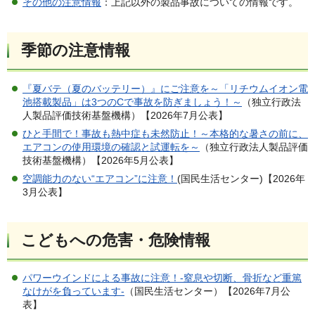
その他の注意情報
：上記以外の製品事故についての情報です。
季節の注意情報
『夏バテ（夏のバッテリー）』にご注意を～「リチウムイオン電
池搭載製品」は3つのCで事故を防ぎましょう！～
（独立行政法
人製品評価技術基盤機構）【2026年7月公表】
ひと手間で！事故も熱中症も未然防止！～本格的な暑さの前に、
エアコンの使用環境の確認と試運転を～
（独立行政法人製品評価
技術基盤機構）【2026年5月公表】
空調能力のない“エアコン”に注意！
(国民生活センター)【2026年
3月公表】
こどもへの危害・危険情報
パワーウインドによる事故に注意！-窒息や切断、骨折など重篤
なけがを負っています-
（国民生活センター）【2026年7月公
表】