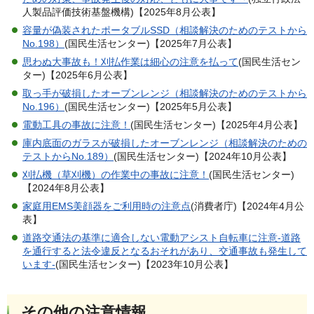
人製品評価技術基盤機構)【2025年8月公表】
容量が偽装されたポータブルSSD（相談解決のためのテストから
No.198）
(国民生活センター)【2025年7月公表】
思わぬ大事故も！刈払作業は細心の注意を払って
(国民生活セン
ター)【2025年6月公表】
取っ手が破損したオーブンレンジ（相談解決のためのテストから
No.196）
(国民生活センター)【2025年5月公表】
電動工具の事故に注意！
(国民生活センター)【2025年4月公表】
庫内底面のガラスが破損したオーブンレンジ（相談解決のための
テストからNo.189）
(国民生活センター)【2024年10月公表】
刈払機（草刈機）の作業中の事故に注意！
(国民生活センター)
【2024年8月公表】
家庭用EMS美顔器をご利用時の注意点
(消費者庁)【2024年4月公
表】
道路交通法の基準に適合しない電動アシスト自転車に注意-道路
を通行すると法令違反となるおそれがあり、交通事故も発生して
います-
(国民生活センター)【2023年10月公表】
その他の注意情報