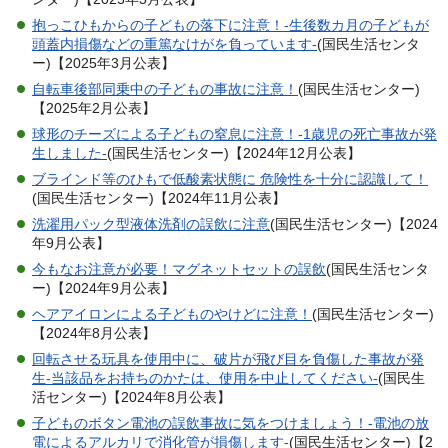
抱っこひもからの子どもの落下に注意！-生後数カ月の子どもが
頭蓋内損傷などの重篤なけがを負っています-
(国民生活センタ
ー)【2025年3月公表】
自転車後部同乗中の子どもの事故に注意！
(国民生活センター)
【2025年2月公表】
球形のチーズによる子どもの窒息に注意！-1歳児の死亡事故が発
生しました-
(国民生活センター)【2024年12月公表】
ブラインド等のひもで低酸素状態に 危険性を十分に認識して！
(国民生活センター)【2024年11月公表】
洗濯用パック型液体洗剤の誤飲に注意
(国民生活センター)【2024
年9月公表】
今もなお注意が必要！マグネットセットの誤飲
(国民生活センタ
ー)【2024年9月公表】
ヘアアイロンによる子どものやけどに注意！
(国民生活センター)
【2024年8月公表】
回転させる玩具を使用中に、破片が飛び目を負傷した事故が発
生-当該品をお持ちのかたは、使用を中止してください-
(国民生
活センター)【2024年8月公表】
子どものボタン電池の誤飲事故に気をつけましょう！-電池の放
電によるアルカリで消化管が損傷します-
(国民生活センター)【2