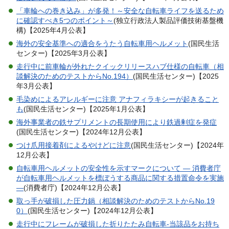
「車輪への巻き込み」が多発！～安全な自転車ライフを送るため
に確認すべき5つのポイント～
(独立行政法人製品評価技術基盤機
構)【2025年4月公表】
海外の安全基準への適合をうたう自転車用ヘルメット
(国民生活
センター)【2025年3月公表】
走行中に前車輪が外れたクイックリリースハブ仕様の自転車（相
談解決のためのテストからNo.194）
(国民生活センター)【2025
年3月公表】
毛染めによるアレルギーに注意 アナフィラキシーが起きること
も
(国民生活センター)【2025年1月公表】
海外事業者の鉄サプリメントの長期使用により鉄過剰症を発症
(国民生活センター)【2024年12月公表】
つけ爪用接着剤によるやけどに注意
(国民生活センター)【2024年
12月公表】
自転車用ヘルメットの安全性を示すマークについて ― 消費者庁
が自転車用ヘルメットを標ぼうする商品に関する措置命令を実施
―
(消費者庁)【2024年12月公表】
取っ手が破損した圧力鍋（相談解決のためのテストからNo.19
0）
(国民生活センター)【2024年12月公表】
走行中にフレームが破損した折りたたみ自転車-当該品をお持ち