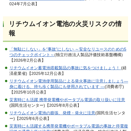
024年7月公表】
リチウムイオン電池の火災リスクの情
報
「無駄にしない」を“事故”にしない ～安全なリユースのための5
つのチェックポイント～
(独立行政法人製品評価技術基盤機構)
【2026年2月公表】
リチウムイオン蓄電池搭載製品の事故に気をつけましょう！
(経
済産業省)【2025年12月公表】
リチウムイオン電池使用製品による発火事故に注意しましょう―
身に着ける、持ち歩く製品にも使用されています ―
(消費者庁)
【2025年10月公表】
災害時にも活躍 携帯発電機やポータブル電源の取り扱いに注意
(国民生活センター)【2025年8月公表】
リチウムイオン電池の膨張、発煙・発火に注意
(国民生活センタ
ー)【2025年6月公表】
災害時にも活躍する携帯発電機やポータブル電源の事故と停電復