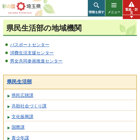
彩の国 埼玉県
緊急・防
情報を探す
メニュー
災
県民生活部の地域機関
パスポートセンター
消費生活支援センター
男女共同参画推進センター
県民生活部
県民広聴課
共助社会づくり課
文化振興課
国際課
青少年課