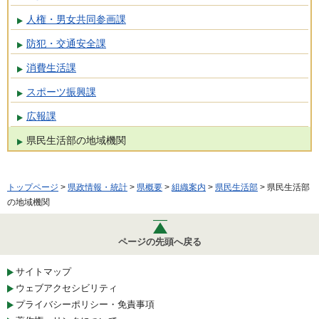
人権・男女共同参画課
防犯・交通安全課
消費生活課
スポーツ振興課
広報課
県民生活部の地域機関
トップページ
>
県政情報・統計
>
県概要
>
組織案内
>
県民生活部
> 県民生活部
の地域機関
ページの先頭へ戻る
サイトマップ
ウェブアクセシビリティ
プライバシーポリシー・免責事項