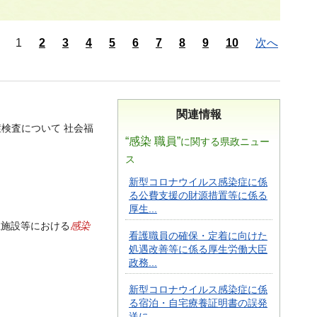
1
2
3
4
5
6
7
8
9
10
次へ
関連情報
症検査について 社会福
“感染 職員”
に関する県政ニュー
ス
新型コロナウイルス感染症に係
る公費支援の財源措置等に係る
厚生...
感染
祉施設等における
看護職員の確保・定着に向けた
処遇改善等に係る厚生労働大臣
政務...
新型コロナウイルス感染症に係
る宿泊・自宅療養証明書の誤発
送に...