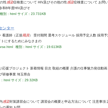
感染
感染
他の性
症検査について HIV及びその他の性
症検査について お問
和8年度HIV及びそ
種別：html
サイズ：23.731KB
センター
職員
ー 看護師（正規
） 受付期間 選考スケジュール 採用予定人数 採用予
イトにするためにみなさまの
urse.html
種別：html
サイズ：19.613KB
り応援プロジェクト 新着情報 目次 取組の概要 介護の仕事魅力発信動画
プ研修事業 埼玉県合
：html
サイズ：29.32KB
感染
内
対策講習会について 講習会の概要と申込方法について 注意事項
らの通知 お問