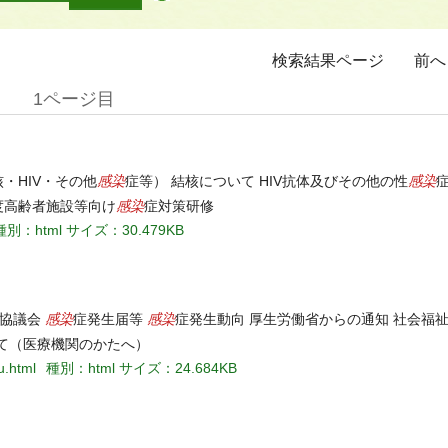
検索結果ページ
前へ
1ページ目
感染
感染
・HIV・その他
症等） 結核について HIV抗体及びその他の性
感染
度高齢者施設等向け
症対策研修
種別：html
サイズ：30.479KB
感染
感染
査協議会
症発生届等
症発生動向 厚生労働省からの通知 社会福
て（医療機関のかたへ）
u.html
種別：html
サイズ：24.684KB