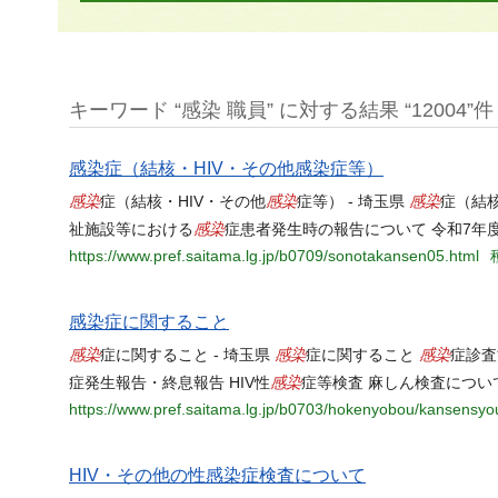
キーワード “感染 職員” に対する結果 “12004”件
感染症（結核・HIV・その他感染症等）
感染
感染
感染
症（結核・HIV・その他
症等） - 埼玉県
症（結核
感染
祉施設等における
症患者発生時の報告について 令和7年
https://www.pref.saitama.lg.jp/b0709/sonotakansen05.html
感染症に関すること
感染
感染
感染
症に関すること - 埼玉県
症に関すること
症診
感染
症発生報告・終息報告 HIV性
症等検査 麻しん検査につい
https://www.pref.saitama.lg.jp/b0703/hokenyobou/kansensyo
HIV・その他の性感染症検査について