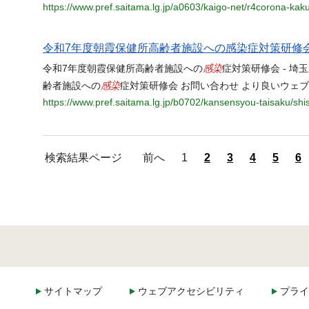
https://www.pref.saitama.lg.jp/a0603/kaigo-net/r4corona-kak
令和7年度朝霞保健所高齢者施設への感染症対策研修
感染
令和7年度朝霞保健所高齢者施設への
症対策研修会 - 埼
感染
齢者施設への
症対策研修会 お問い合わせ より良いウェ
https://www.pref.saitama.lg.jp/b0702/kansensyou-taisaku/shi
検索結果ページ
前へ
1
2
3
4
5
6
サイトマップ
ウェブアクセシビリティ
プライ