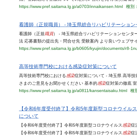
https://www.pref.saitama.lg.jp/a0703/innaikansen.html
種別：
看護師（正規職員） - 埼玉県総合リハビリテーション
職員
看護師（正規
） - 埼玉県総合リハビリテーションセンタ
法 応募書類の提出先・問合せ先 受験案内 より良いウェブサ
https://www.pref.saitama.lg.jp/b0605/kyujin/documents/r8-1n
高等技術専門校における感染症対策について
感染
高等技術専門校における
症対策について - 埼玉県 高等
感染
さまのご意見をお聞かせください 基本的
症対策の徹底 
https://www.pref.saitama.lg.jp/a0811/kansentaisaku.html
種別
【令和6年度受付終了】令和5年度新型コロナウイル
について
感染
【令和6年度受付終了】令和5年度新型コロナウイルス
症
感染
【令和6年度受付終了】令和5年度新型コロナウイルス
症