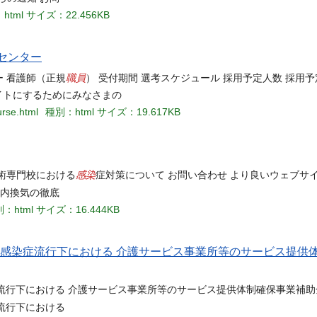
html
サイズ：22.456KB
センター
職員
ー 看護師（正規
） 受付期間 選考スケジュール 採用予定人数 採用予
イトにするためにみなさまの
urse.html
種別：html
サイズ：19.617KB
感染
技術専門校における
症対策について お問い合わせ より良いウェブサ
室内換気の徹底
：html
サイズ：16.444KB
ス感染症流行下における 介護サービス事業所等のサービス提供
流行下における 介護サービス事業所等のサービス提供体制確保事業補助金
流行下における