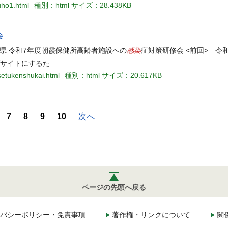
uho1.html
種別：html
サイズ：28.438KB
会
感染
玉県 令和7年度朝霞保健所高齢者施設への
症対策研修会 <前回> 令
ブサイトにするた
setukenshukai.html
種別：html
サイズ：20.617KB
7
8
9
10
次へ
ページの先頭へ戻る
バシーポリシー・免責事項
著作権・リンクについて
関