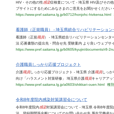
感染
HIV・その他の性
症検査について - 埼玉県 HIV及びその
ブサイトにするためにみなさまのご意見をお聞かせください 令
https://www.pref.saitama.lg.jp/b0712/honjohc-hivkensa.html
看護師（正規職員） - 埼玉県総合リハビリテーション
職員
看護師（正規
） - 埼玉県総合リハビリテーションセンタ
法 応募書類の提出先・問合せ先 受験案内 より良いウェブサ
https://www.pref.saitama.lg.jp/b0605/kyujin/documents/r8-2n
介護職員しっかり応援プロジェクト
職員
職員
介護
しっかり応援プロジェクト - 埼玉県 介護
しっか
職員
向け「ハラスメント対策研修」 埼玉県介護
キャリアアッ
https://www.pref.saitama.lg.jp/a0603/shikkari-ouen.html
種別
令和8年度院内感染対策講習会について
感染
令和8年度院内
対策講習会について - 埼玉県 令和8年度院
法、登録期間等全般についてのお問い合わせ先 厚生労働省か