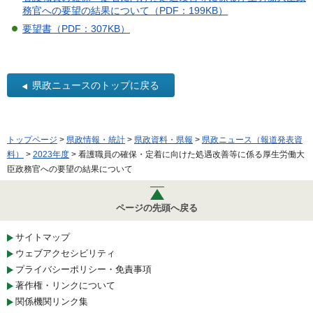
務官への要望の結果について（PDF：199KB）
要望書（PDF：307KB）
県政ニュースのトップに戻る
トップページ
>
県政情報・統計
>
県政資料・県報
>
県政ニュース（報道発表資
料）
>
2023年度
> 看護職員の確保・定着に向けた処遇改善等に係る厚生労働大
臣政務官への要望の結果について
ページの先頭へ戻る
サイトマップ
ウェブアクセシビリティ
プライバシーポリシー・免責事項
著作権・リンクについて
関係機関リンク集