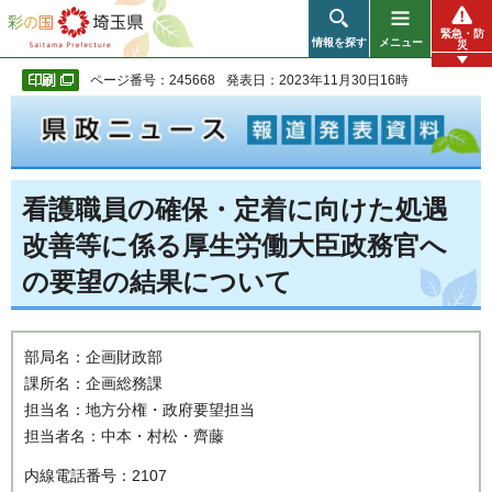
彩の国 埼玉県
緊急・防
情報を探す
メニュー
災
ページ番号：245668
発表日：2023年11月30日16時
看護職員の確保・定着に向けた処遇
改善等に係る厚生労働大臣政務官へ
の要望の結果について
部局名：企画財政部
課所名：企画総務課
担当名：地方分権・政府要望担当
担当者名：中本・村松・齊藤
内線電話番号：2107