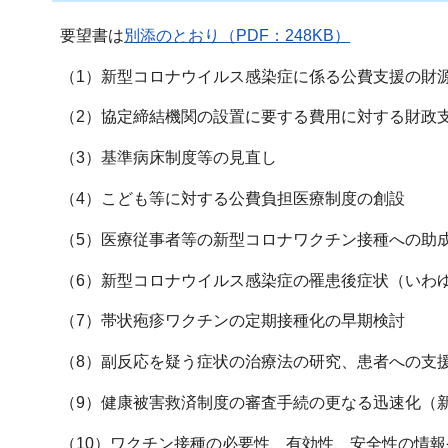
要望書は
別添のとおり（PDF：248KB）
（1）新型コロナウイルス感染症に係る公費支援の財
（2）協定締結機関の設置に要する費用に対する財政
（3）基準病床制度等の見直し
（4）こども等に対する公費負担医療制度の創設
（5）医療従事者等の新型コロナワクチン接種への助
（6）新型コロナウイルス感染症の罹患後症状（いわ
（7）帯状疱疹ワクチンの定期接種化の早期検討
（8）副反応を疑う症状の治療法の研究、患者への支
（9）健康被害救済制度の審査手続の更なる迅速化（
（10）ワクチン接種の必要性、有効性、安全性の情