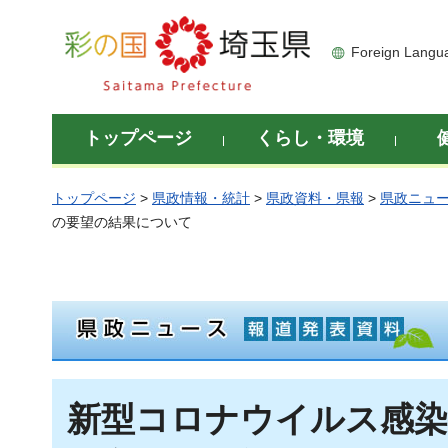
彩の国 埼玉県
Foreign Langu
トップページ
くらし・環境
トップページ
>
県政情報・統計
>
県政資料・県報
>
県政ニュ
の要望の結果について
新型コロナウイルス感染