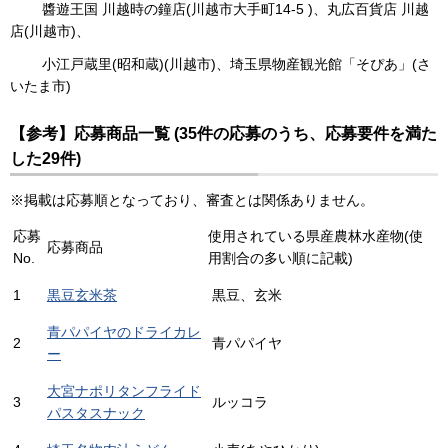
醬遊王国 川越時の鐘店(川越市大手町14-5 )、丸広百貨店 川越
店(川越市)、
小江戸蔵里(昭和蔵)(川越市)、埼玉県物産観光館「そぴあ」(さ
いたま市)
【参考】応募商品一覧 (35件の応募のうち、応募要件を満た
した29件)
※掲載は応募順となっており、審査とは関係ありません。
応募
使用されている県産農林水産物(使
応募商品
No.
用割合の多い順に記載)
1
黒豆玄米茶
黒豆、玄米
青パパイヤのドライカレ
2
青パパイヤ
ー
大宮ナポリタンフライド
3
ルッコラ
パスタスナック