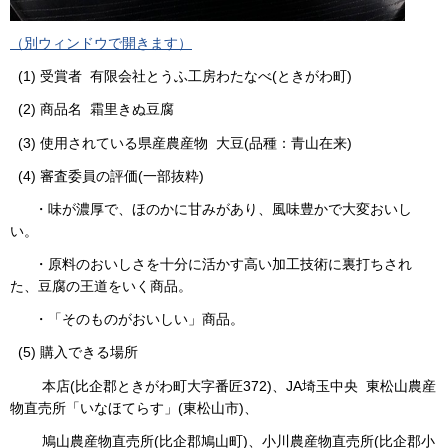
（別ウィンドウで開きます）
(1) 受賞者 有限会社とうふ工房わたなべ(ときがわ町)
(2) 商品名 霜里きぬ豆腐
(3) 使用されている県産農産物 大豆(品種：青山在来)
(4) 審査委員の評価(一部抜粋)
・味が濃厚で、ほのかに甘みがあり、風味豊かで大変おいし
い。
・原料のおいしさを十分に活かす高い加工技術に裏打ちされ
た、豆腐の王道をいく商品。
・「そのものがおいしい」商品。
(5) 購入できる場所
本店(比企郡ときがわ町大字番匠372)、JA埼玉中央 東松山農産
物直売所「いなほてらす」(東松山市)、
鳩山農産物直売所(比企郡鳩山町)、小川農産物直売所(比企郡小