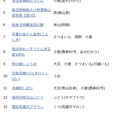
4
埼玉名物肉汁うどん
小麦(あやひかり)
春日部桐箱入り特選狭山
5
茶(狭山茶)
茶煎茶【霞川】
6
純米大吟醸加須の舞
米(山田錦)
河童の金さん金色(こん
7
さつまいも、鶏卵、小麦
じき)
加須売れっ子うどん埼玉
8
小麦(農林61号、あやひかり)
産100%
9
時の鐘しょうゆ
大豆、小麦、さつまいも(川越いも)
元気百梅(げんきひゃく
10
うめ
ばい)
11
木桶初しぼり
大豆(青山在来)、小麦(農林61号)
12
源作印秩父山ぶどう
ぶどう(ヤマブドウ)
13
栗匠高麗川ブラウン
くり(高麗川マロン)