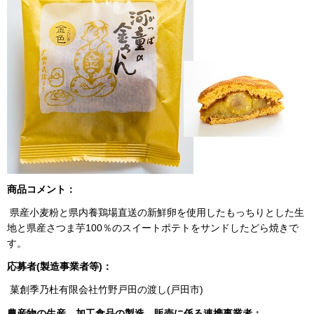
商品コメント：
県産小麦粉と県内養鶏場直送の新鮮卵を使用したもっちりとした生
地と県産さつま芋100％のスイートポテトをサンドしたどら焼きで
す。
応募者(製造事業者等)：
菓創季乃杜有限会社竹野戸田の渡し(戸田市)
農産物の生産、加工食品の製造、販売に係る連携事業者：