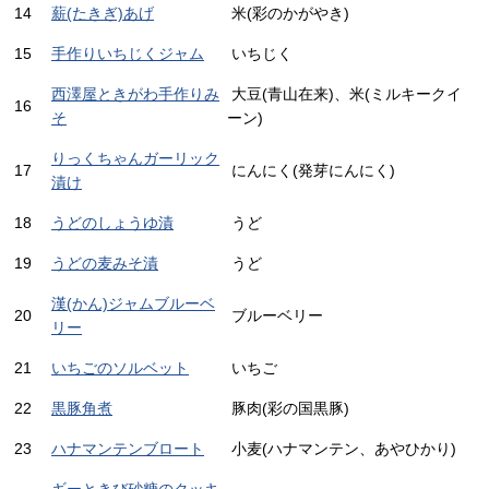
14
薪(たきぎ)あげ
米(彩のかがやき)
15
手作りいちじくジャム
いちじく
西澤屋ときがわ手作りみ
大豆(青山在来)、米(ミルキークイ
16
そ
ーン)
りっくちゃんガーリック
17
にんにく(発芽にんにく)
漬け
18
うどのしょうゆ漬
うど
19
うどの麦みそ漬
うど
漢(かん)ジャムブルーベ
20
ブルーベリー
リー
21
いちごのソルベット
いちご
22
黒豚角煮
豚肉(彩の国黒豚)
23
ハナマンテンブロート
小麦(ハナマンテン、あやひかり)
ギーときび砂糖のクッキ