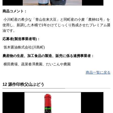
商品コメント：
小川町産の希少な「青山在来大豆」と同町産の小麦「農林61号」を
使用し、新調した木桶で1年かけてじっくり熟成させたプレミアム醤
油です。
応募者(製造事業者等)：
笛木醤油株式会社(川島町)
農産物の生産、加工食品の製造、販売に係る連携事業者：
横田農場、蔬菜沓澤農園、だいこんや農園
商品一覧に戻る
12 源作印秩父山ぶどう