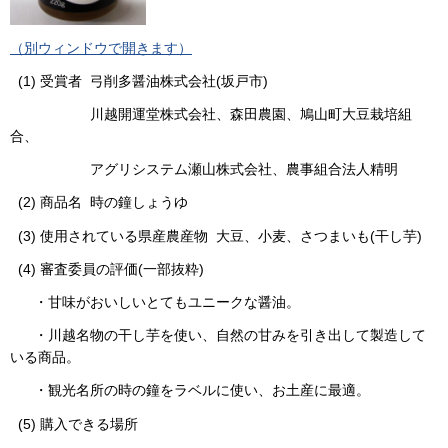
（別ウィンドウで開きます）
(1) 受賞者 弓削多醤油株式会社(坂戸市)
川越開運堂株式会社、森田農園、鳩山町大豆栽培組
合、
アグリシステム瀬山株式会社、農事組合法人精明
(2) 商品名 時の鐘しょうゆ
(3) 使用されている県産農産物 大豆、小麦、さつまいも(干し芋)
(4) 審査委員の評価(一部抜粋)
・甘味がおいしいとてもユニークな醤油。
・川越名物の干し芋を使い、自然の甘みを引き出して製造して
いる商品。
・観光名所の時の鐘をラベルに使い、お土産に最適。
(5) 購入できる場所