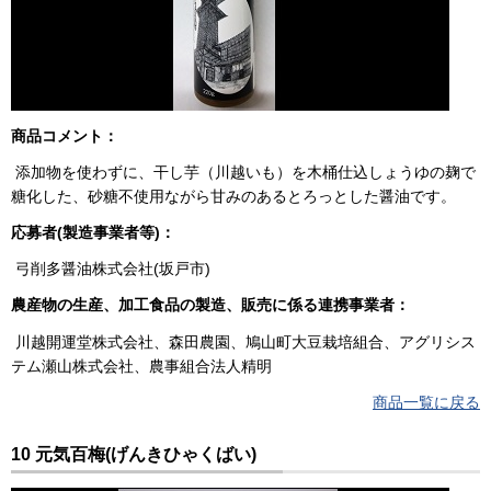
商品コメント：
添加物を使わずに、干し芋（川越いも）を木桶仕込しょうゆの麹で
糖化した、砂糖不使用ながら甘みのあるとろっとした醤油です。
応募者(製造事業者等)：
弓削多醤油株式会社(坂戸市)
農産物の生産、加工食品の製造、販売に係る連携事業者：
川越開運堂株式会社、森田農園、鳩山町大豆栽培組合、アグリシス
テム瀬山株式会社、農事組合法人精明
商品一覧に戻る
10 元気百梅(げんきひゃくばい)