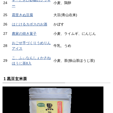
24
小麦、鶏卵
ー
25
霜里きぬ豆腐
大豆(青山在来)
26
はじけるカボスのお酒
かぼす
27
農家の焼き菓子
小麦、ライムギ、にんじん
おごせ手づくりうめりん
28
牛乳、うめ
アイス
こ、ふぃなんしぇかさね
29
小麦、茶(狭山茶ほうじ茶)
ほうじ茶8入
1 黒豆玄米茶