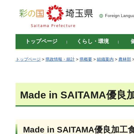
彩の国 埼玉県
Foreign Langu
トップページ
くらし・環境
トップページ
>
県政情報・統計
>
県概要
>
組織案内
>
農林部
Made in SAITAMA
Made in SAITAMA優良