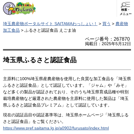
検索・
メニュー
埼玉農産物ポータルサイト SAITAMAわっしょい！
>
買う
>
農産物
加工食品
> ふるさと認証食品 えごま油
ページ番号：267870
掲載日：2025年5月12日
埼玉県ふるさと認証食品
主原料に100%埼玉県産農産物を使用した良質な加工食品を「埼玉県
ふるさと認証食品」として認証しています。「ジャム」や「みそ」
など多くの製品が認証されており、そのうち埼玉県育成品種や特別
栽培農産物など厳選された農産物を主原料に使用した製品は「埼玉
県ふるさと認証食品プレミアム」として認証しています。
現在の認証品目や認証基準等は、埼玉県ホームページ「埼玉県ふる
さと認証食品」をご覧ください。
https://www.pref.saitama.lg.jp/a0902/furusato/index.html