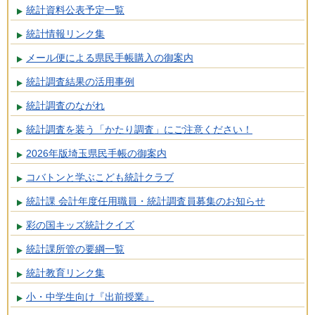
統計資料公表予定一覧
統計情報リンク集
メール便による県民手帳購入の御案内
統計調査結果の活用事例
統計調査のながれ
統計調査を装う「かたり調査」にご注意ください！
2026年版埼玉県民手帳の御案内
コバトンと学ぶこども統計クラブ
統計課 会計年度任用職員・統計調査員募集のお知らせ
彩の国キッズ統計クイズ
統計課所管の要綱一覧
統計教育リンク集
小・中学生向け『出前授業』