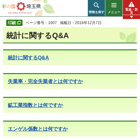
彩の国 埼玉県
緊急・防
情報を探す
メニュー
災
ページ番号：1007
掲載日：2016年12月7日
統計に関するQ&A
統計に関するQ&A
失業率・完全失業者とは何ですか
鉱工業指数とは何ですか
エンゲル係数とは何ですか