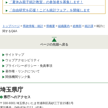
「夏休み親子統計教室」の参加者を募集します！
「自由研究を応援！こども統計フェア」を開催します
トップページ
>
県政情報・統計
>
県概要
>
組織案内
>
総務部
>
統計課
> 統計に
関するQ&A
ページの先頭へ戻る
サイトマップ
ウェブアクセシビリティ
プライバシーポリシー・免責事項
著作権・リンクについて
関係機関リンク集
埼玉県庁
県庁へのアクセス
〒330-9301 埼玉県さいたま市浦和区高砂三丁目15番1号
電話番号：048-824-2111（代表）