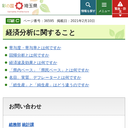
彩の国 埼玉県
緊急・防
情報を探す
メニュー
災
ページ番号：36595
掲載日：2021年2月10日
経済分析に関すること
寄与度・寄与率とは何ですか
回帰分析とは何ですか
経済波及効果とは何ですか
「県内ベース」「県民ベース」とは何ですか
名目、実質、デフレーターとは何ですか
「総生産」と「純生産」はどう違うのですか
お問い合わせ
総務部
統計課