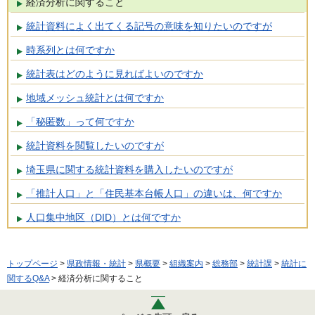
経済分析に関すること
統計資料によく出てくる記号の意味を知りたいのですが
時系列とは何ですか
統計表はどのように見ればよいのですか
地域メッシュ統計とは何ですか
「秘匿数」って何ですか
統計資料を閲覧したいのですが
埼玉県に関する統計資料を購入したいのですが
「推計人口」と「住民基本台帳人口」の違いは、何ですか
人口集中地区（DID）とは何ですか
トップページ
>
県政情報・統計
>
県概要
>
組織案内
>
総務部
>
統計課
>
統計に
関するQ&A
> 経済分析に関すること