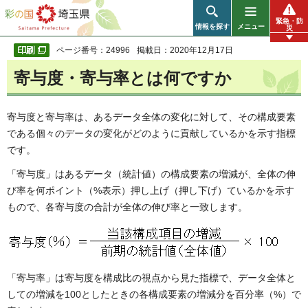
彩の国 埼玉県
緊急・防
情報を探す
メニュー
災
ページ番号：24996
掲載日：2020年12月17日
寄与度・寄与率とは何ですか
寄与度と寄与率は、あるデータ全体の変化に対して、その構成要素
である個々のデータの変化がどのように貢献しているかを示す指標
です。
「寄与度」はあるデータ（統計値）の構成要素の増減が、全体の伸
び率を何ポイント（%表示）押し上げ（押し下げ）ているかを示す
もので、各寄与度の合計が全体の伸び率と一致します。
「寄与率」は寄与度を構成比の視点から見た指標で、データ全体と
しての増減を100としたときの各構成要素の増減分を百分率（%）で