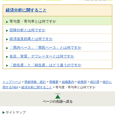
経済分析に関すること
寄与度・寄与率とは何ですか
回帰分析とは何ですか
経済波及効果とは何ですか
「県内ベース」「県民ベース」とは何ですか
名目、実質、デフレーターとは何ですか
「総生産」と「純生産」はどう違うのですか
トップページ
>
県政情報・統計
>
県概要
>
組織案内
>
総務部
>
統計課
>
統計に
関するQ&A
>
経済分析に関すること
> 寄与度・寄与率とは何ですか
ページの先頭へ戻る
サイトマップ