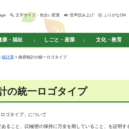
age
文字サイズ・色合い変更
音声読み上げ
ふりがなON
健康・福祉
しごと・産業
文化・教育
>
統計課
> 政府統計の統一ロゴタイプ
計の統一ロゴタイプ
一ロゴタイプ」について
査であること、(2)秘密の保持に万全を期していること、を証明す