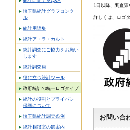
統計に関するQ&A
1日以降、調査票
埼玉県統計グラフコンクー
詳しくは、ロゴ
ル
統計用語集
統計ア・ラ・カルト
統計調査にご協力をお願い
します
統計調査員
役に立つ統計ツール
政府統計の統一ロゴタイプ
統計の役割とプライバシー
保護について
埼玉県統計調査条例
お問い合
統計相談室の御案内