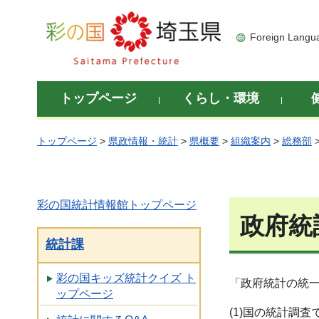
彩の国 埼玉県
Foreign Langu
トップページ
くらし・環境
トップページ
>
県政情報・統計
>
県概要
>
組織案内
>
総務部
彩の国統計情報館トップページ
政府統
統計課
彩の国キッズ統計クイズ ト
「政府統計の統
ップページ
(1)国の統計調