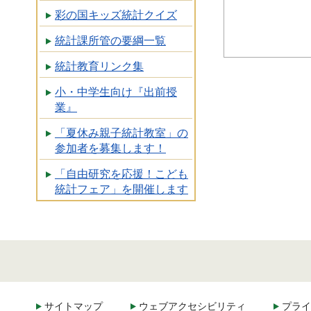
彩の国キッズ統計クイズ
統計課所管の要綱一覧
統計教育リンク集
小・中学生向け『出前授
業』
「夏休み親子統計教室」の
参加者を募集します！
「自由研究を応援！こども
統計フェア」を開催します
サイトマップ
ウェブアクセシビリティ
プライ