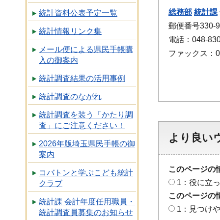
総務部
統計課
統計資料公表予定一覧
郵便番号330
統計情報リンク集
電話：048-830
メール便による県民手帳購
ファックス：048
入の御案内
統計調査結果の活用事例
統計調査のながれ
統計調査を装う「かたり調
査」にご注意ください！
より良い
2026年版埼玉県民手帳の御
案内
このページの
コバトンと学ぶこども統計
1：役に立
クラブ
このページの
統計課 会計年度任用職員・
1：見つけ
統計調査員募集のお知らせ