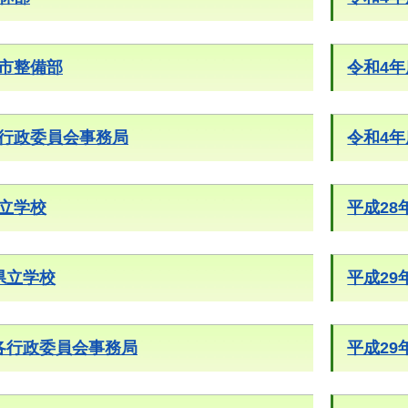
都市整備部
令和4年
各行政委員会事務局
令和4年
県立学校
平成28
県立学校
平成29
 各行政委員会事務局
平成29