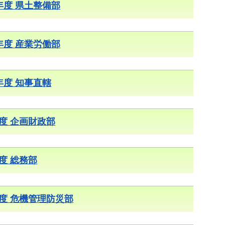
年度 県土整備部
年度 産業労働部
年度 知事直轄
度 企画財政部
度 総務部
度 危機管理防災部