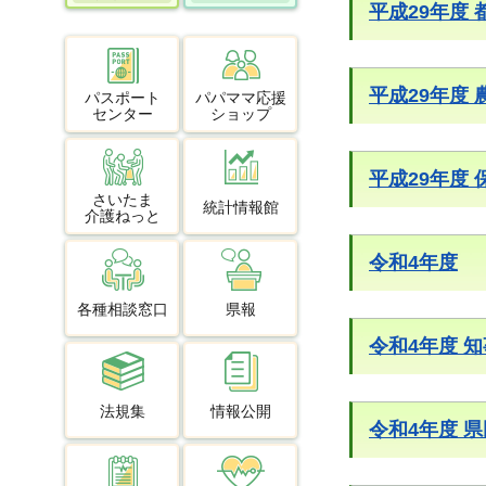
平成29年度
平成29年度 
パスポート
パパママ応援
センター
ショップ
平成29年度
さいたま
統計情報館
介護ねっと
令和4年度
各種相談窓口
県報
令和4年度 
法規集
情報公開
令和4年度 