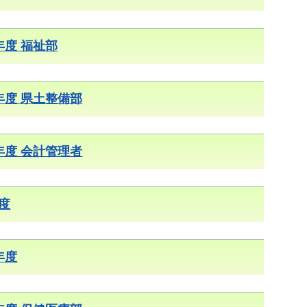
年度 福祉部
年度 県土整備部
年度 会計管理者
度
年度