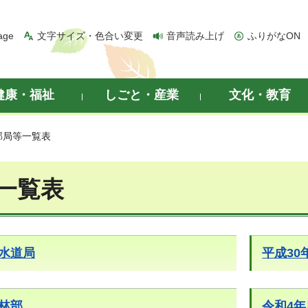
age
文字サイズ・色合い変更
音声読み上げ
ふりがなON
健康・福祉
しごと・産業
文化・教育
部局等一覧表
一覧表
下水道局
平成30
農林部
令和4年