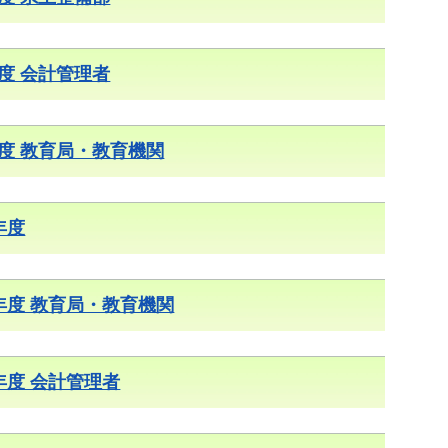
度 会計管理者
度 教育局・教育機関
年度
年度 教育局・教育機関
年度 会計管理者