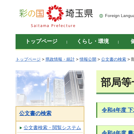
彩の国 埼玉県
Foreign Langu
トップページ
くらし・環境
トップページ
>
県政情報・統計
>
情報公開
>
公文書の検索
> 
部局等
令和4年度 
公文書の検索
公文書検索・閲覧システム
令和4年度 