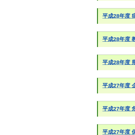
平成28年度 
平成28年度
平成28年度 
平成27年度
平成27年度
平成27年度