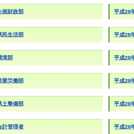
 企画財政部
平成28
 県民生活部
平成28
環境部
平成28
 産業労働部
平成28
 県土整備部
平成28
 会計管理者
平成28