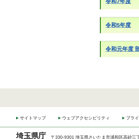
令和7年度
令和5年度
令和元年度 
サイトマップ
ウェブアクセシビリティ
プライ
埼玉県庁
〒330-9301 埼玉県さいたま市浦和区高砂三