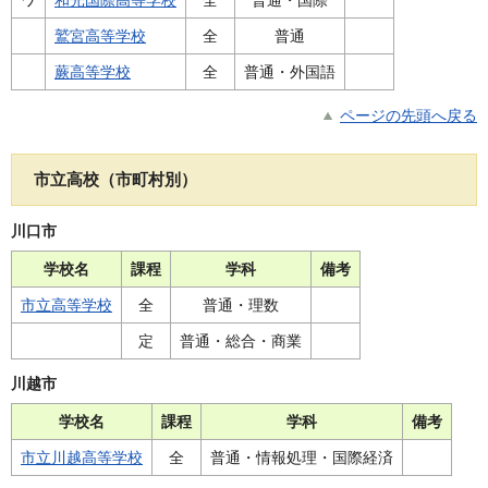
ワ
和光国際高等学校
全
普通・国際
鷲宮高等学校
全
普通
蕨高等学校
全
普通・外国語
ページの先頭へ戻る
市立高校（市町村別）
川口市
学校名
課程
学科
備考
市立高等学校
全
普通・理数
定
普通・総合・商業
川越市
学校名
課程
学科
備考
市立川越高等学校
全
普通・情報処理・国際経済