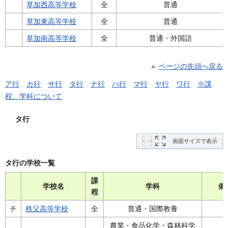
草加西高等学校
全
普通
草加東高等学校
全
普通
草加南高等学校
全
普通・外国語
ページの先頭へ戻る
ア行
カ行
サ行
タ行
ナ行
ハ行
マ行
ヤ行
ワ行
※課
程、学科について
タ行
画面サイズで表示
タ行の学校一覧
課
学校名
学科
備
程
チ
秩父高等学校
全
普通・国際教養
農業・食品化学・森林科学