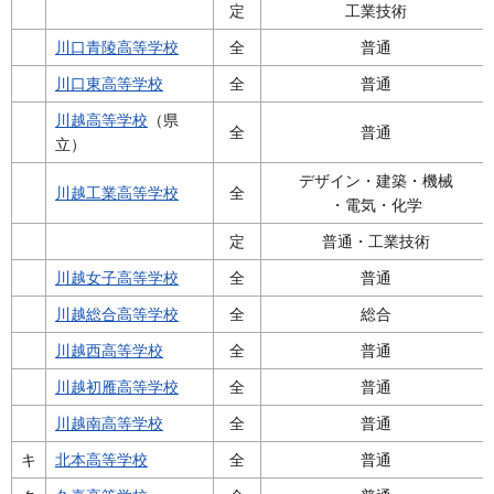
定
工業技術
川口青陵高等学校
全
普通
川口東高等学校
全
普通
川越高等学校
（県
全
普通
立）
デザイン・建築・機械
川越工業高等学校
全
・電気・化学
定
普通・工業技術
川越女子高等学校
全
普通
川越総合高等学校
全
総合
川越西高等学校
全
普通
川越初雁高等学校
全
普通
川越南高等学校
全
普通
キ
北本高等学校
全
普通