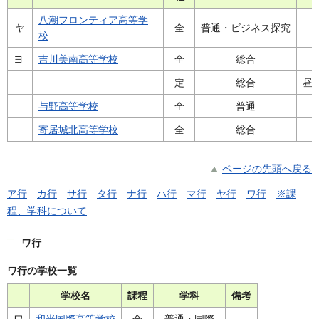
八潮フロンティア高等学
ヤ
全
普通・ビジネス探究
校
ヨ
吉川美南高等学校
全
総合
定
総合
昼
与野高等学校
全
普通
寄居城北高等学校
全
総合
ページの先頭へ戻る
ア行
カ行
サ行
タ行
ナ行
ハ行
マ行
ヤ行
ワ行
※課
程、学科について
ワ行
ワ行の学校一覧
学校名
課程
学科
備考