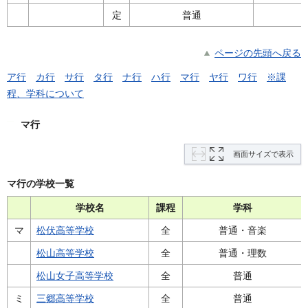
定
普通
ページの先頭へ戻る
ア行
カ行
サ行
タ行
ナ行
ハ行
マ行
ヤ行
ワ行
※課
程、学科について
マ行
画面サイズで表示
マ行の学校一覧
学校名
課程
学科
マ
松伏高等学校
全
普通・音楽
松山高等学校
全
普通・理数
松山女子高等学校
全
普通
ミ
三郷高等学校
全
普通