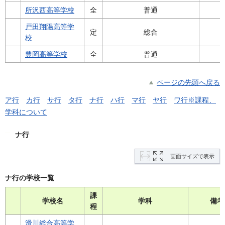
所沢西高等学校
全
普通
戸田翔陽高等学
定
総合
校
豊岡高等学校
全
普通
ページの先頭へ戻る
ア行
カ行
サ行
タ行
ナ行
ハ行
マ行
ヤ行
ワ行
※課程、
学科について
ナ行
画面サイズで表示
ナ行の学校一覧
課
学校名
学科
備考
程
滑川総合高等学