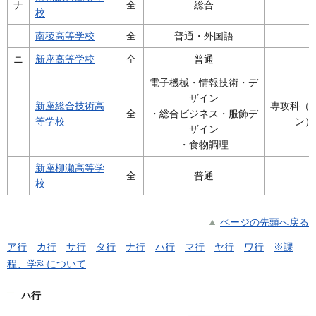
ナ
全
総合
校
南稜高等学校
全
普通・外国語
ニ
新座高等学校
全
普通
電子機械・情報技術・デ
ザイン
新座総合技術高
専攻科（
全
・総合ビジネス・服飾デ
等学校
ン）
ザイン
・食物調理
新座柳瀬高等学
全
普通
校
ページの先頭へ戻る
ア行
カ行
サ行
タ行
ナ行
ハ行
マ行
ヤ行
ワ行
※課
程、学科について
ハ行