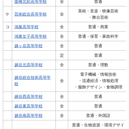
栗橋北彩高等学校
全
普通
美術・音楽・映像芸術
ケ
芸術総合高等学校
全
・舞台芸術
コ
鴻巣高等学校
全
普通・商業
鴻巣女子高等学校
全
普通・保育・家政科学
越ヶ谷高等学校
全
普通
定
普通
越谷北高等学校
全
普通・理数
電子機械・情報技術
越谷総合技術高等学
全
・流通経済・情報処理
校
・服飾デザイン・食物調理
越谷西高等学校
全
普通
越谷東高等学校
全
普通
越谷南高等学校
全
普通・外国語
普通・生物資源・環境デザイ