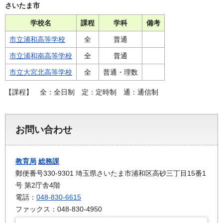
さいたま市
学校名
課程
学科
備考
市立浦和高等学校
全
普通
市立浦和南高等学校
全
普通
市立大宮北高等学校
全
普通・理数
【課程
】 全：全日制 定：定時制 通：通信制
お問い合わせ
教育局
総務課
郵便番号330-9301 埼玉県さいたま市浦和区高砂三丁目15番1
号 第2庁舎4階
電話：
048-830-6615
ファックス：048-830-4950