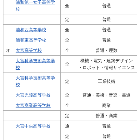
浦和第一女子高等学
全
普通
校
定
普通
浦和西高等学校
全
普通
浦和東高等学校
全
普通
オ
大宮高等学校
全
普通・理数
大宮科学技術高等学
機械・電気・建築デザイン
全
校
・ロボット・情報サイエンス
大宮科学技術高等学
定
工業技術
校
大宮光陵高等学校
全
普通・美術・音楽・書道
大宮商業高等学校
全
商業
定
普通・商業
大宮中央高等学校
通
普通
定
普通