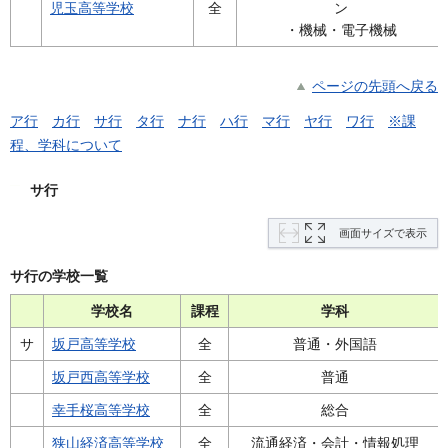
児玉高等学校
全
ン
・機械・電子機械
ページの先頭へ戻る
ア行
カ行
サ行
タ行
ナ行
ハ行
マ行
ヤ行
ワ行
※課
程、学科について
サ行
画面サイズで表示
サ行の学校一覧
学校名
課程
学科
サ
坂戸高等学校
全
普通・外国語
坂戸西高等学校
全
普通
幸手桜高等学校
全
総合
狭山経済高等学校
全
流通経済・会計・情報処理