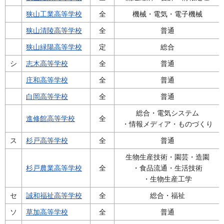
狭山工業高等学校
全
機械・電気・電子機械
狭山清陵高等学校
全
普通
狭山緑陽高等学校
定
総合
シ
志木高等学校
全
普通
庄和高等学校
全
普通
白岡高等学校
全
普通
総合・電気システム
進修館高等学校
全
・情報メディア・ものづくり
ス
杉戸高等学校
全
普通
生物生産技術・園芸・造園
杉戸農業高等学校
全
・食品流通・生活技術
・生物生産工学
セ
誠和福祉高等学校
全
総合・福祉
ソ
草加高等学校
全
普通