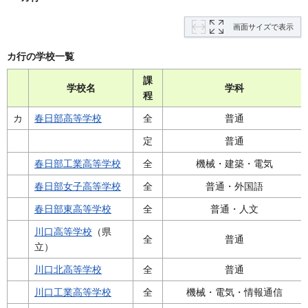
画面サイズで表示
カ行の学校一覧
課
学校名
学科
程
カ
春日部高等学校
全
普通
定
普通
春日部工業高等学校
全
機械・建築・電気
春日部女子高等学校
全
普通・外国語
春日部東高等学校
全
普通・人文
川口高等学校
（県
全
普通
立）
川口北高等学校
全
普通
川口工業高等学校
全
機械・電気・情報通信