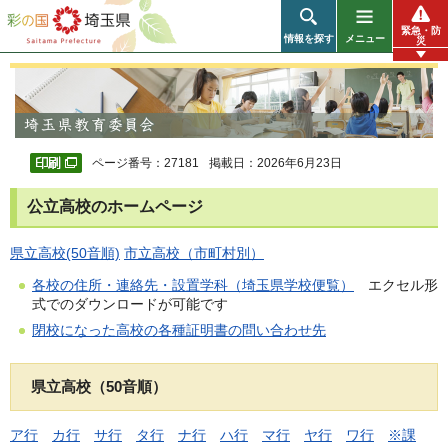
彩の国 埼玉県
緊急・防
情報を探す
メニュー
災
ページ番号：27181
掲載日：2026年6月23日
公立高校のホームページ
県立高校(50音順)
市立高校（市町村別）
各校の住所・連絡先・設置学科（埼玉県学校便覧）
エクセル形
式でのダウンロードが可能です
閉校になった高校の各種証明書の問い合わせ先
県立高校（50音順）
ア行
カ行
サ行
タ行
ナ行
ハ行
マ行
ヤ行
ワ行
※課