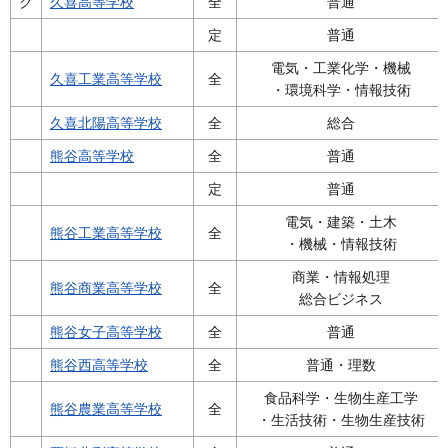
ク
久喜高等学校
全
普通
定
普通
電気・工業化学・機械
久喜工業高等学校
全
・環境科学・情報技術
久喜北陽高等学校
全
総合
熊谷高等学校
全
普通
定
普通
電気・建築・土木
熊谷工業高等学校
全
・機械・情報技術
商業・情報処理
熊谷商業高等学校
全
総合ビジネス
熊谷女子高等学校
全
普通
熊谷西高等学校
全
普通・理数
食品科学・生物生産工学
熊谷農業高等学校
全
・生活技術・生物生産技術