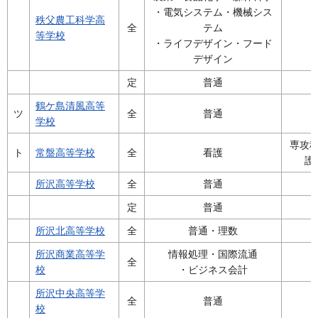
・電気システム・機械シス
秩父農工科学高
全
テム
等学校
・ライフデザイン・フード
デザイン
定
普通
鶴ケ島清風高等
ツ
全
普通
学校
専攻
ト
常盤高等学校
全
看護
護
所沢高等学校
全
普通
定
普通
所沢北高等学校
全
普通・理数
所沢商業高等学
情報処理・国際流通
全
校
・ビジネス会計
所沢中央高等学
全
普通
校