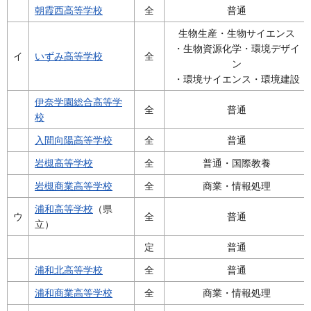
朝霞西高等学校
全
普通
生物生産・生物サイエンス
・生物資源化学・環境デザイ
イ
いずみ高等学校
全
ン
・環境サイエンス・環境建設
伊奈学園総合高等学
全
普通
校
入間向陽高等学校
全
普通
岩槻高等学校
全
普通・国際教養
岩槻商業高等学校
全
商業・情報処理
浦和高等学校
（県
ウ
全
普通
立）
定
普通
浦和北高等学校
全
普通
浦和商業高等学校
全
商業・情報処理