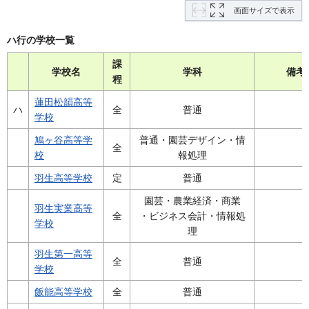
画面サイズで表示
ハ行の学校一覧
課
学校名
学科
備考
程
蓮田松韻高等
ハ
全
普通
学校
鳩ヶ谷高等学
普通・園芸デザイン・情
全
校
報処理
羽生高等学校
定
普通
園芸・農業経済・商業
羽生実業高等
全
・ビジネス会計・情報処
学校
理
羽生第一高等
全
普通
学校
飯能高等学校
全
普通