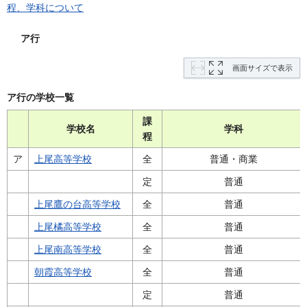
程、学科について
ア行
画面サイズで表示
ア行の学校一覧
課
学校名
学科
程
ア
上尾高等学校
全
普通・商業
定
普通
上尾鷹の台高等学校
全
普通
上尾橘高等学校
全
普通
上尾南高等学校
全
普通
朝霞高等学校
全
普通
定
普通