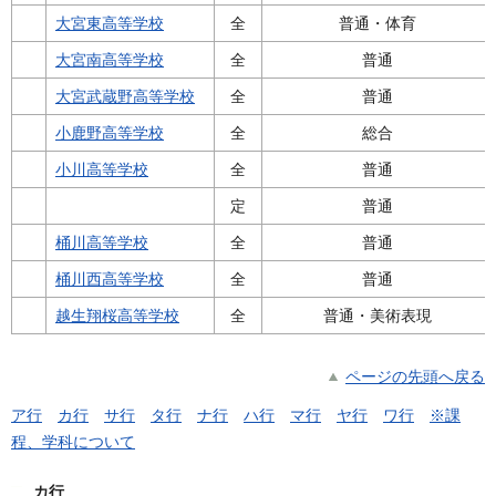
大宮東高等学校
全
普通・体育
大宮南高等学校
全
普通
大宮武蔵野高等学校
全
普通
小鹿野高等学校
全
総合
小川高等学校
全
普通
定
普通
桶川高等学校
全
普通
桶川西高等学校
全
普通
越生翔桜高等学校
全
普通・美術表現
ページの先頭へ戻る
ア行
カ行
サ行
タ行
ナ行
ハ行
マ行
ヤ行
ワ行
※課
程、学科について
カ行