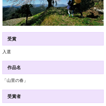
受賞
入選
作品名
「山里の春」
受賞者