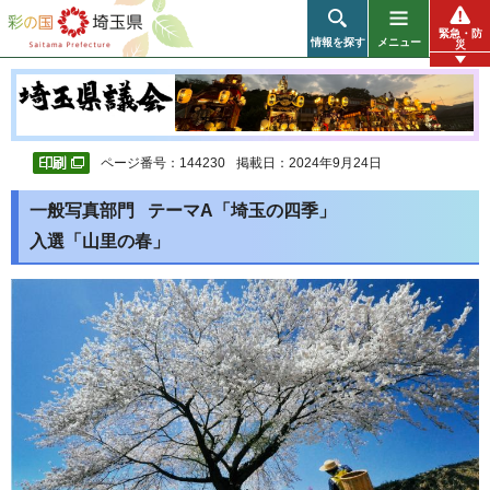
彩の国 埼玉県
緊急・防
情報を探す
メニュー
災
ページ番号：144230
掲載日：2024年9月24日
一般写真部門 テーマA「埼玉の四季」
入選「山里の春」