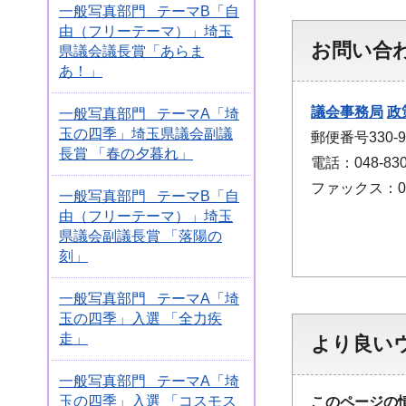
一般写真部門 テーマB「自
由（フリーテーマ）」埼玉
お問い合
県議会議長賞「あらま
あ！」
議会事務局
政
一般写真部門 テーマA「埼
玉の四季」埼玉県議会副議
郵便番号330
長賞 「春の夕暮れ」
電話：048-830
ファックス：048
一般写真部門 テーマB「自
由（フリーテーマ）」埼玉
県議会副議長賞 「落陽の
刻」
一般写真部門 テーマA「埼
玉の四季」入選 「全力疾
走」
より良い
一般写真部門 テーマA「埼
玉の四季」入選 「コスモス
このページの