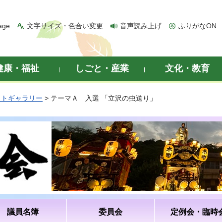
age
文字サイズ・色合い変更
音声読み上げ
ふりがなON
健康・福祉
しごと・産業
文化・教育
ォトギャラリー
> テーマＡ 入選 「立沢の虫送り」
議員名簿
委員会
定例会・臨時