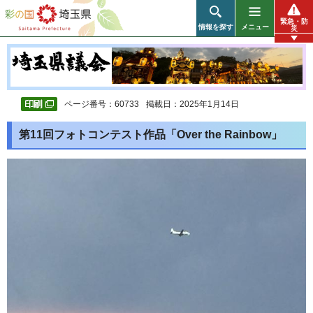
彩の国 埼玉県
緊急・防
情報を探す
メニュー
災
ページ番号：60733
掲載日：2025年1月14日
第11回フォトコンテスト作品「Over the Rainbow」