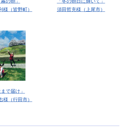
「霧の朝」
「冬の朝日に輝いて」
利様（皆野町）
須田哲充様（上尾市）
天まで届け」
右様（行田市）