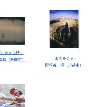
面に刺さる時」
「田園を走る」
幸様（飯能市）
野崎英一様（川越市）