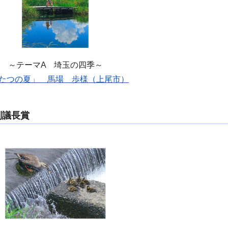
～テーマA 埼玉の四季～
たつの夏」 馬場 歩様（上尾市）
副議長賞