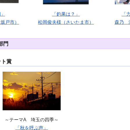
網」
「釣果は？」
「
（坂戸市）
松岡俊夫様（さいたま市）
森乃 
部門
ット賞
～テーマA 埼玉の四季～
「秋を呼ぶ声」