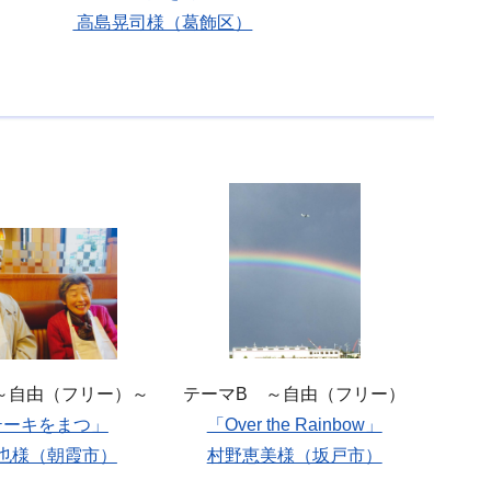
高島晃司様（葛飾区）
テーマB ～自由（フリー）
～自由（フリー）～
「Over the Rainbow」
テーキをまつ」
村野恵美様（坂戸市）
也様（朝霞市）