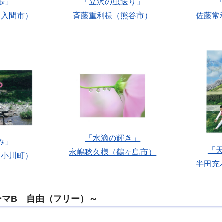
歩」
「立沢の虫送り」
（入間市）
斉藤重利様（熊谷市）
佐藤常
「水滴の輝き」
み」
「
永嶋稔久様（鶴ヶ島市）
（小川町）
半田充
ーマB 自由（フリー）～