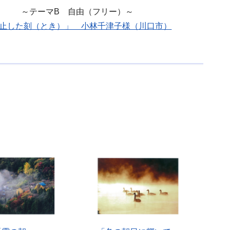
～テーマB 自由（フリー）～
止した刻（とき）」 小林千津子様（川口市）