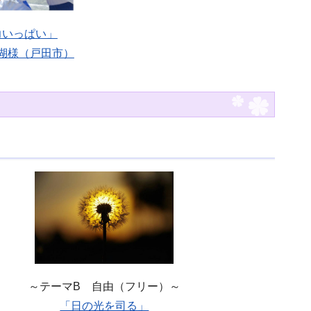
力いっぱい」
湖様（戸田市）
～テーマB 自由（フリー）～
「日の光を司る」