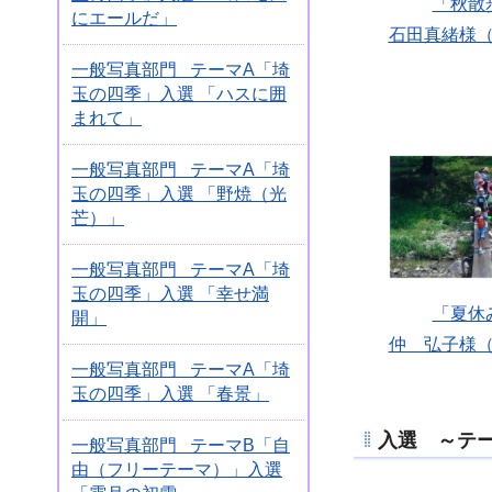
「秋散
にエールだ」
石田真緒様
一般写真部門 テーマA「埼
玉の四季」入選 「ハスに囲
まれて」
一般写真部門 テーマA「埼
玉の四季」入選 「野焼（光
芒）」
一般写真部門 テーマA「埼
玉の四季」入選 「幸せ満
「夏休
開」
仲 弘子様
一般写真部門 テーマA「埼
玉の四季」入選 「春景」
入選 ～テ
一般写真部門 テーマB「自
由（フリーテーマ）」入選