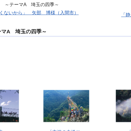
～テーマA 埼玉の四季～
くないから」 矢部 博様（入間市）
「静
ーマA 埼玉の四季～