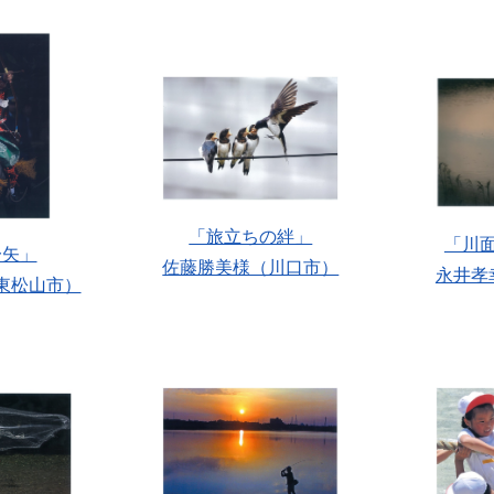
「旅立ちの絆」
「川
一矢」
佐藤勝美様（川口市）
永井孝
東松山市）