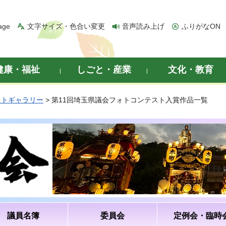
age
文字サイズ・色合い変更
音声読み上げ
ふりがなON
健康・福祉
しごと・産業
文化・教育
ォトギャラリー
> 第11回埼玉県議会フォトコンテスト入賞作品一覧
議員名簿
委員会
定例会・臨時