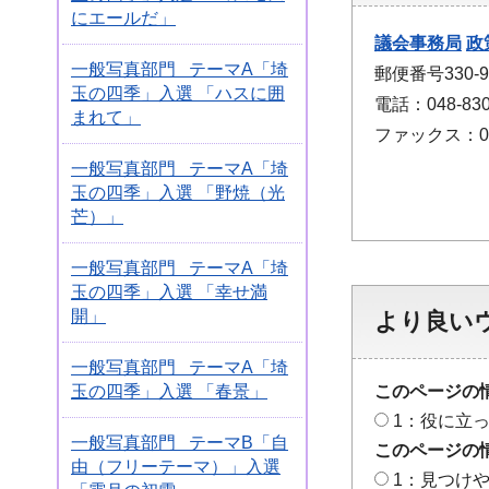
にエールだ」
議会事務局
政
一般写真部門 テーマA「埼
郵便番号330
玉の四季」入選 「ハスに囲
電話：048-830
まれて」
ファックス：048
一般写真部門 テーマA「埼
玉の四季」入選 「野焼（光
芒）」
一般写真部門 テーマA「埼
玉の四季」入選 「幸せ満
開」
より良い
一般写真部門 テーマA「埼
玉の四季」入選 「春景」
このページの
1：役に立
一般写真部門 テーマB「自
このページの
由（フリーテーマ）」入選
1：見つけ