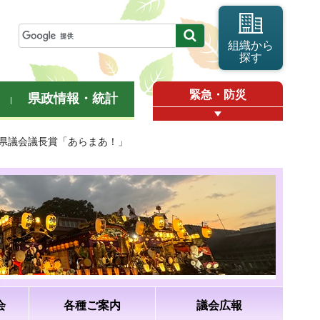
組織から
探す
緊急・防災
県政情報・統計
玉県議会議長賞「あらまあ！」
会
各種ご案内
議会広報