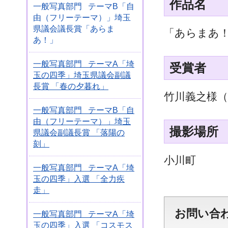
作品名
一般写真部門 テーマB「自
由（フリーテーマ）」埼玉
県議会議長賞「あらま
「あらまあ
あ！」
一般写真部門 テーマA「埼
受賞者
玉の四季」埼玉県議会副議
長賞 「春の夕暮れ」
竹川義之様（
一般写真部門 テーマB「自
由（フリーテーマ）」埼玉
撮影場所
県議会副議長賞 「落陽の
刻」
小川町
一般写真部門 テーマA「埼
玉の四季」入選 「全力疾
走」
お問い合
一般写真部門 テーマA「埼
玉の四季」入選 「コスモス