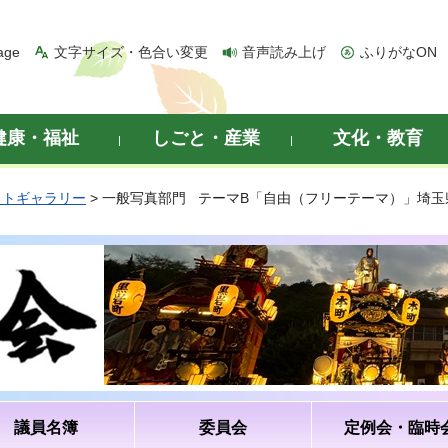
age
文字サイズ・色合い変更
音声読み上げ
ふりがなON
健康・福祉
しごと・産業
文化・教育
ォトギャラリー
> 一般写真部門 テーマB「自由（フリーテーマ）」埼
議員名簿
委員会
定例会・臨時