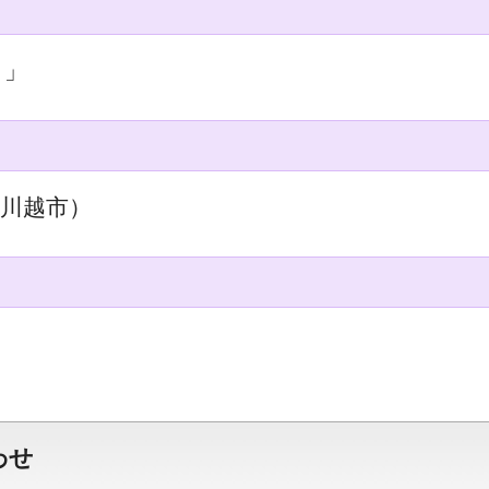
！」
川越市）
わせ