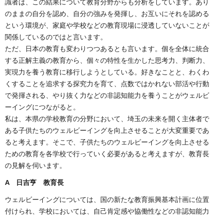
識者は、この結果について教育分野からも分析をしています。あり
のままの自分を認め、自分の強みを発揮し、お互いにそれを認める
という環境が、家庭や学校などの教育現場に浸透していないことが
関係しているのではと言います。
ただ、日本の教育も変わりつつあるとも言います。個を全体に統合
する正解主義の教育から、個々の特性を生かした思考力、判断力、
実現力を養う教育に移行しようとしている。好きなことと、わくわ
くすることを追求する探究力を育て、点数ではかれない部活や行動
で発揮される、やり抜く力などの非認知能力を養うことがウェルビ
ーイングにつながると。
私は、本県の学校教育の分野において、埼玉の未来を開く主体者で
ある子供たちのウェルビーイングを向上させることが大変重要であ
ると考えます。そこで、子供たちのウェルビーイングを向上させる
ための教育を各学校で行っていく必要があると考えますが、教育長
の見解を伺います。
A 日吉亨 教育長
ウェルビーイングについては、国の新たな教育振興基本計画に位置
付けられ、学校においては、自己肯定感や協働性などの非認知能力