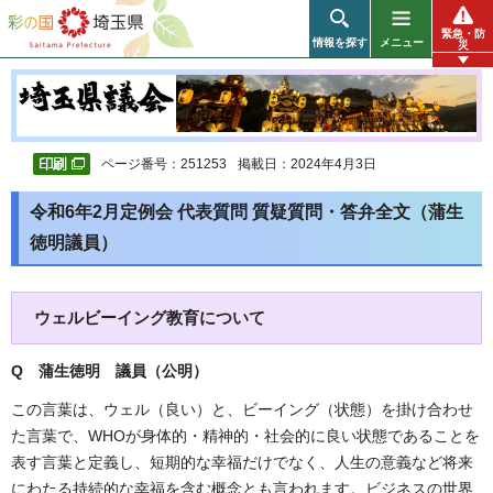
彩の国 埼玉県
緊急・防
情報を探す
メニュー
災
ページ番号：251253
掲載日：2024年4月3日
令和6年2月定例会 代表質問 質疑質問・答弁全文（蒲生
徳明議員）
ウェルビーイング教育について
Q 蒲生徳明 議員（公明）
この言葉は、ウェル（良い）と、ビーイング（状態）を掛け合わせ
た言葉で、WHOが身体的・精神的・社会的に良い状態であることを
表す言葉と定義し、短期的な幸福だけでなく、人生の意義など将来
にわたる持続的な幸福を含む概念とも言われます。ビジネスの世界