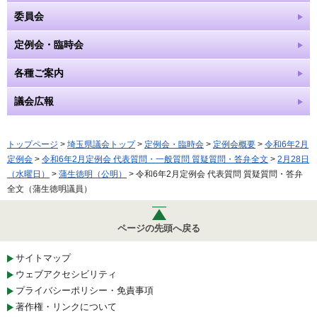
委員会
定例会・臨時会
各種ご案内
議会広報
トップページ
>
埼玉県議会トップ
>
定例会・臨時会
>
定例会概要
>
令和6年2月
定例会
>
令和6年2月定例会 代表質問・一般質問 質疑質問・答弁全文
>
2月28日
（水曜日）
>
蒲生徳明（公明）
> 令和6年2月定例会 代表質問 質疑質問・答弁
全文（蒲生徳明議員）
ページの先頭へ戻る
サイトマップ
ウェブアクセシビリティ
プライバシーポリシー・免責事項
著作権・リンクについて