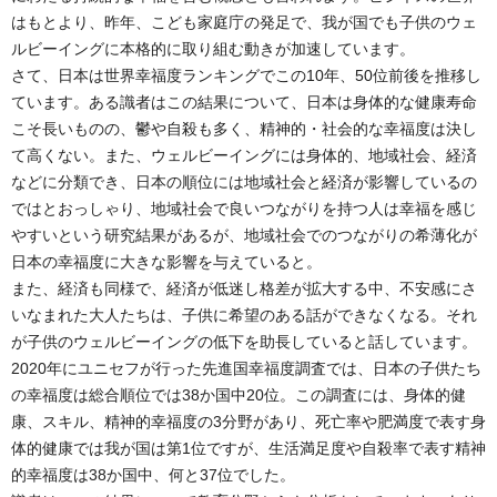
はもとより、昨年、こども家庭庁の発足で、我が国でも子供のウェ
ルビーイングに本格的に取り組む動きが加速しています。
さて、日本は世界幸福度ランキングでこの10年、50位前後を推移し
ています。ある識者はこの結果について、日本は身体的な健康寿命
こそ長いものの、鬱や自殺も多く、精神的・社会的な幸福度は決し
て高くない。また、ウェルビーイングには身体的、地域社会、経済
などに分類でき、日本の順位には地域社会と経済が影響しているの
ではとおっしゃり、地域社会で良いつながりを持つ人は幸福を感じ
やすいという研究結果があるが、地域社会でのつながりの希薄化が
日本の幸福度に大きな影響を与えていると。
また、経済も同様で、経済が低迷し格差が拡大する中、不安感にさ
いなまれた大人たちは、子供に希望のある話ができなくなる。それ
が子供のウェルビーイングの低下を助長していると話しています。
2020年にユニセフが行った先進国幸福度調査では、日本の子供たち
の幸福度は総合順位では38か国中20位。この調査には、身体的健
康、スキル、精神的幸福度の3分野があり、死亡率や肥満度で表す身
体的健康では我が国は第1位ですが、生活満足度や自殺率で表す精神
的幸福度は38か国中、何と37位でした。