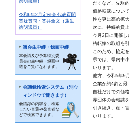
徳明議員）
だくなど、先駆
価格転嫁につい
令和6年2月定例会 代表質問
性を更に高め拡
質疑質問・答弁全文（蒲生
徳明議員）
次に、持続的賃
今月2日に開催
格転嫁の取組を
議会生中継・録画中継
このため、協定
本会議及び予算特別委
県では、県内中
員会の生中継・録画中
継をご覧になれます。
いります。
他方、令和5年
企業が約4割と最
会議録検索システム（別ウ
自社だけでの価
ィンドウで開きます）
界団体の会報誌
会議録の内容を、検索
引き続き、産・
したい言葉や発言者な
どで検索できます。
いります。