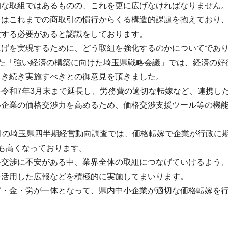
的な取組ではあるものの、これを更に広げなければなりません
てはこれまでの商取引の慣行からくる構造的課題を抱えており
大する必要があると認識をしております。
上げを実現するために、どう取組を強化するのかについてであ
した「強い経済の構築に向けた埼玉県戦略会議」では、経済の好
引き続き実施すべきとの御意見を頂きました。
を令和7年3月末まで延長し、労務費の適切な転嫁など、連携し
小企業の価格交渉力を高めるため、価格交渉支援ツール等の機
9月の埼玉県四半期経営動向調査では、価格転嫁で企業が行政に
も高くなっております。
格交渉に不安がある中、業界全体の取組につなげていけるよう
を活用した広報などを積極的に実施してまいります。
官・金・労が一体となって、県内中小企業が適切な価格転嫁を