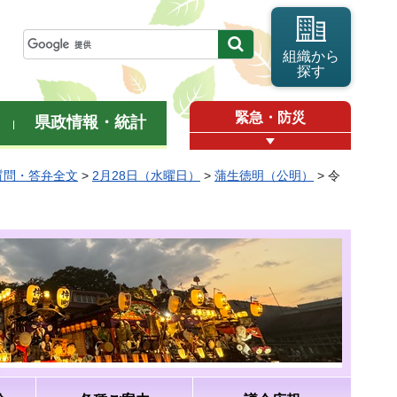
組織から
探す
緊急・防災
県政情報・統計
質問・答弁全文
>
2月28日（水曜日）
>
蒲生徳明（公明）
> 令