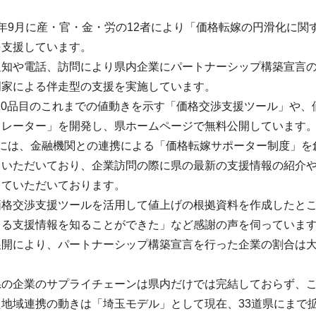
年9月に産・官・金・労の12者により「価格転嫁の円滑化に
を支援しています。
通知や電話、訪問により県内企業にパートナーシップ構築宣言
門家による伴走型の支援を実施しています。
420品目のこれまでの値動きを示す「価格交渉支援ツール」や
ュレーター」を開発し、県ホームページで無料公開しています
には、金融機関との連携による「価格転嫁サポーター制度」を創設
ていただいており、企業訪問の際に県の最新の支援情報の紹介
していただいております。
価格交渉支援ツールを活用して値上げの根拠資料を作成したと
きる支援情報を知ることができた」など感謝の声を伺っていま
展開により、パートナーシップ構築宣言を行った企業の割合は大
県の企業のサプライチェーンは県内だけでは完結しておらず、
た地域連携の動きは「埼玉モデル」として現在、33道県にまで