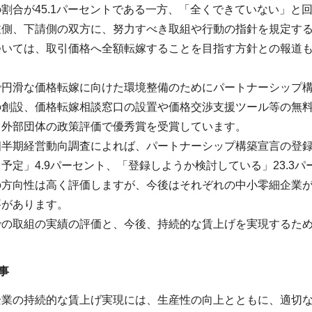
割合が45.1パーセントである一方、「全くできていない」と回
注側、下請側の双方に、努力すべき取組や行動の指針を規定す
ついては、取引価格へ全額転嫁することを目指す方針との報道
で円滑な価格転嫁に向けた環境整備のためにパートナーシップ
の創設、価格転嫁相談窓口の設置や価格交渉支援ツール等の無
、外部団体の政策評価で優秀賞を受賞しています。
半期経営動向調査によれば、パートナーシップ構築宣言の登録
予定」4.9パーセント、「登録しようか検討している」23.3パ
の方向性は高く評価しますが、今後はそれぞれの中小零細企業
要があります。
での取組の実績の評価と、今後、持続的な賃上げを実現するた
事
企業の持続的な賃上げ実現には、生産性の向上とともに、適切