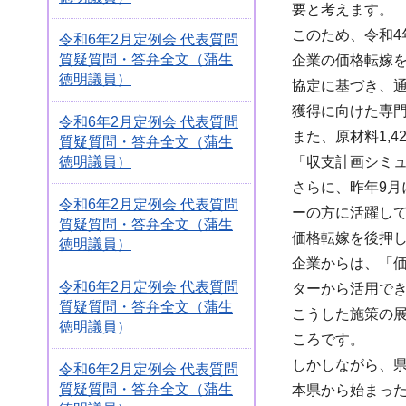
要と考えます。
このため、令和4
令和6年2月定例会 代表質問
質疑質問・答弁全文（蒲生
企業の価格転嫁
徳明議員）
協定に基づき、
獲得に向けた専
令和6年2月定例会 代表質問
また、原材料1,
質疑質問・答弁全文（蒲生
徳明議員）
「収支計画シミ
さらに、昨年9月
令和6年2月定例会 代表質問
ーの方に活躍し
質疑質問・答弁全文（蒲生
価格転嫁を後押
徳明議員）
企業からは、「
令和6年2月定例会 代表質問
ターから活用で
質疑質問・答弁全文（蒲生
こうした施策の
徳明議員）
ころです。
しかしながら、
令和6年2月定例会 代表質問
質疑質問・答弁全文（蒲生
本県から始まっ