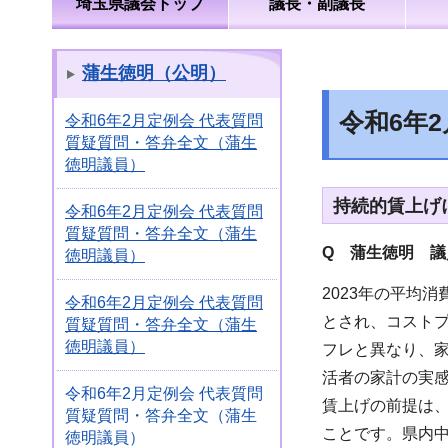
埼玉県議会トップ
議長・副議長
蒲生徳明（公明）
令和6年
令和6年2月定例会 代表質問
質疑質問・答弁全文（蒲生
徳明議員）
持続的賃上げ
令和6年2月定例会 代表質問
質疑質問・答弁全文（蒲生
Q 蒲生徳明 議
徳明議員）
2023年の平均
令和6年2月定例会 代表質問
とされ、コスト
質疑質問・答弁全文（蒲生
徳明議員）
フレと異なり、
活者の家計の実
令和6年2月定例会 代表質問
賃上げの前提は
質疑質問・答弁全文（蒲生
ことです。県内
徳明議員）