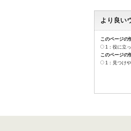
より良い
このページの
1：役に立
このページの
1：見つけ