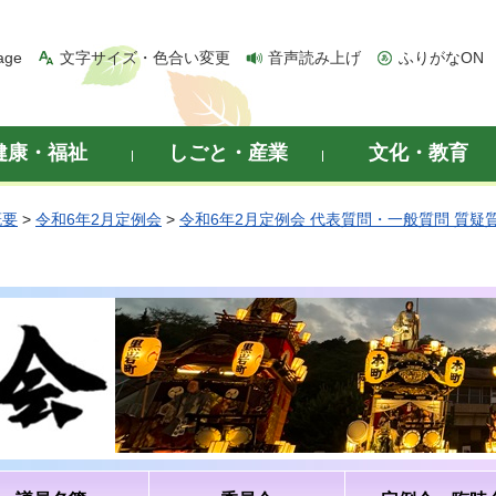
age
文字サイズ・色合い変更
音声読み上げ
ふりがなON
健康・福祉
しごと・産業
文化・教育
概要
>
令和6年2月定例会
>
令和6年2月定例会 代表質問・一般質問 質疑
）