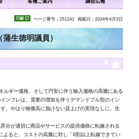
会
各種ご案内
議会広報
ページ番号：251241
掲載日：2024年4月3日
（蒲生徳明議員）
、エネルギー価格、そして円安に伴う輸入価格の高騰にある
のインフレは、需要の増加を伴うデマンドプル型のイン
ます。やはり物価高に負けない賃上げの実現なしに、生
上昇分が適切に商品やサービスの提供価格に転嫁される
によると、コストの高騰に対し「6割以上転嫁できてい