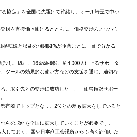
関する協定」を全国に先駆けて締結し、オール埼玉で中小
の登録を直接働き掛けるとともに、価格交渉のノウハウ
、価格転嫁と収益の相関関係が企業ごとに一目で分かる
。
し、既に、16金融機関、約4,000人に上るサポータ
や、ツールの効果的な使い方などの支援を通じ、適切な
ころ、取引先との交渉に成功した」、「価格転嫁サポー
す。
都市圏でトップとなり、2位との差も拡大をしていると
これらの取組を全国に拡大していくことが必要です。
拡大しており、国や日本商工会議所からも高く評価いた