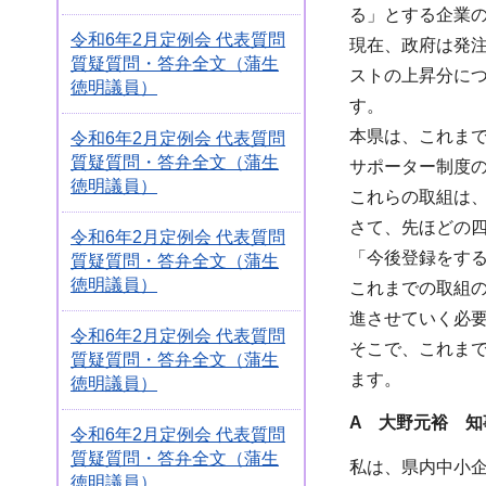
る」とする企業の
令和6年2月定例会 代表質問
現在、政府は発
質疑質問・答弁全文（蒲生
ストの上昇分に
徳明議員）
す。
本県は、これま
令和6年2月定例会 代表質問
質疑質問・答弁全文（蒲生
サポーター制度
徳明議員）
これらの取組は
さて、先ほどの四
令和6年2月定例会 代表質問
「今後登録をする
質疑質問・答弁全文（蒲生
徳明議員）
これまでの取組
進させていく必
令和6年2月定例会 代表質問
そこで、これま
質疑質問・答弁全文（蒲生
ます。
徳明議員）
A 大野元裕 知
令和6年2月定例会 代表質問
質疑質問・答弁全文（蒲生
私は、県内中小
徳明議員）