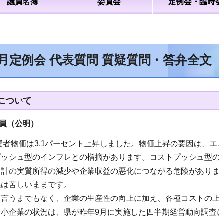
議員名簿
委員会
定例会・臨時
2月定例会 代表質問 質疑質問・答弁全文
について
員（公明）
消費者物価は3.1パーセント上昇しました。物価上昇の要因は
プッシュ型のインフレとの指摘があります。コストプッシュ型
家計の実質所得の減少や企業収益の悪化につながる危険があり
感は苦しいままです。
、言うまでもなく、企業の生産性の向上に加え、各種コストの
中小企業の状況は、県が昨年9月に実施した四半期経営動向調査