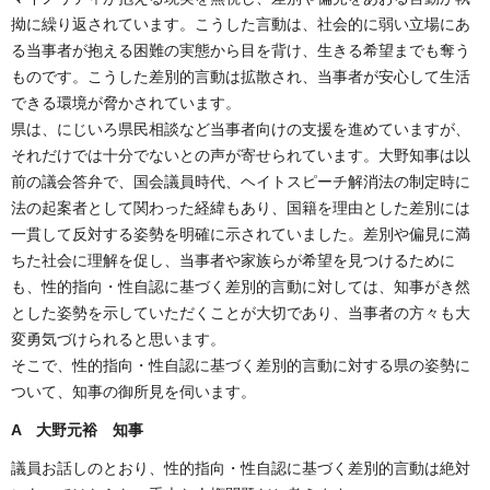
拗に繰り返されています。こうした言動は、社会的に弱い立場にあ
る当事者が抱える困難の実態から目を背け、生きる希望までも奪う
ものです。こうした差別的言動は拡散され、当事者が安心して生活
できる環境が脅かされています。
県は、にじいろ県民相談など当事者向けの支援を進めていますが、
それだけでは十分でないとの声が寄せられています。大野知事は以
前の議会答弁で、国会議員時代、ヘイトスピーチ解消法の制定時に
法の起案者として関わった経緯もあり、国籍を理由とした差別には
一貫して反対する姿勢を明確に示されていました。差別や偏見に満
ちた社会に理解を促し、当事者や家族らが希望を見つけるために
も、性的指向・性自認に基づく差別的言動に対しては、知事がき然
とした姿勢を示していただくことが大切であり、当事者の方々も大
変勇気づけられると思います。
そこで、性的指向・性自認に基づく差別的言動に対する県の姿勢に
ついて、知事の御所見を伺います。
A 大野元裕 知事
議員お話しのとおり、性的指向・性自認に基づく差別的言動は絶対