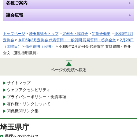
各種ご案内
議会広報
トップページ
>
埼玉県議会トップ
>
定例会・臨時会
>
定例会概要
>
令和6年2月
定例会
>
令和6年2月定例会 代表質問・一般質問 質疑質問・答弁全文
>
2月28日
（水曜日）
>
蒲生徳明（公明）
> 令和6年2月定例会 代表質問 質疑質問・答弁
全文（蒲生徳明議員）
ページの先頭へ戻る
サイトマップ
ウェブアクセシビリティ
プライバシーポリシー・免責事項
著作権・リンクについて
関係機関リンク集
埼玉県庁
県庁へのアクセス