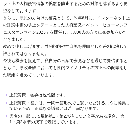
ット上の人権侵害情報の拡散を防止するための対策を講ずるよう要
望をしております。
さらに、県民の方向けの啓発として、昨年8月に、インターネット上
の誹謗中傷の防止をテーマとした人権啓発イベント「ヒューマンフ
ェスタオンライン2023」を開催し、7,000人の方々に御参加をいた
だきました。
改めて申し上げます。性的指向や性自認を理由とした差別は決して
許されてはなりません。
今後も機会を捉えて、私自身の言葉で会見などを通じて発信すると
ともに、県政全般においても性的マイノリティの方々への配慮をし
た取組を進めてまいります。
上記質問・答弁は速報版です。
上記質問・答弁は、一問一答形式でご覧いただけるように編集し
ているため、正式な会議録とは若干異なります。
氏名の一部にJIS規格第1・第2水準にない文字がある場合、第
1・第2水準の漢字で表記しています。