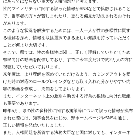
にあってはならない重大な人権問題だと考えます。
性的マイノリティに関する誤った情報がSNSなどで拡散されること
で、当事者の方々が苦しまれたり、更なる偏見が助長されるおそれ
があります。
このような状況を解決するためには、一人一人が性の多様性に関す
る理解を深め、情報を取捨選択できる正しい知識を持っていただく
ことが何より大切です。
そこで、県では、性の多様性に関し、正しく理解していただくため
県民向けの動画を配信しており、すでに今年度だけで約2万人の方に
視聴していただいております。
来年度は、より理解を深めていただけるよう、カミングアウトを受
けた時の対応のロールプレイングなども取り入れた分かりやすい内
容の動画を作成し、周知をしてまいります。
また、インターネット上の差別を助長する行為の根絶に向けた取組
も重要であります。
昨年5月、県の性の多様性に関する施策等について誤った情報が流布
された際には、知事会見をはじめ、県ホームページやSNSを通じ、
正しい情報を発信いたしました。
また、人権問題を所管する法務大臣など国に対しても、インターネ