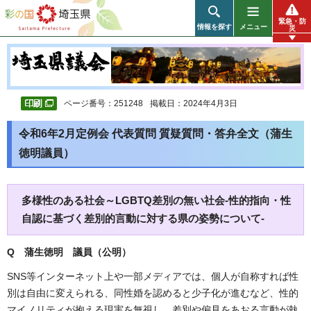
彩の国 埼玉県
緊急・防
情報を探す
メニュー
災
ページ番号：251248
掲載日：2024年4月3日
令和6年2月定例会 代表質問 質疑質問・答弁全文（蒲生
徳明議員）
多様性のある社会～LGBTQ差別の無い社会-性的指向・性
自認に基づく差別的言動に対する県の姿勢について-
Q 蒲生徳明 議員（公明）
SNS等インターネット上や一部メディアでは、個人が自称すれば性
別は自由に変えられる、同性婚を認めると少子化が進むなど、性的
マイノリティが抱える現実を無視し、差別や偏見をあおる言動が執