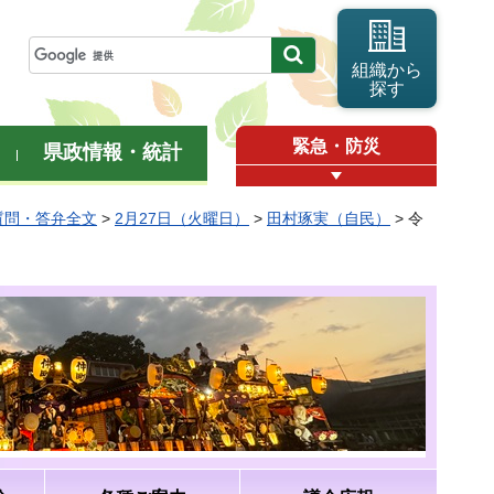
組織から
探す
緊急・防災
県政情報・統計
質問・答弁全文
>
2月27日（火曜日）
>
田村琢実（自民）
> 令