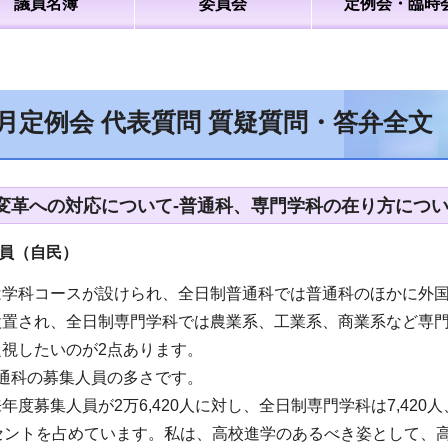
議員名簿
委員会
定例会・臨時
2月定例会 代表質問 質疑質問・答弁全文
変革への対応について-普通科、専門学科の在り方につい
員（自民）
は学科コースが設けられ、全日制普通科では普通科のほかに外
設置され、全日制専門学科では農業系、工業系、商業系など専
視したいのが2点あります。
通科の募集人員の多さです。
年度募集人員が2万6,420人に対し、全日制専門学科は7,420
ーセントを占めています。私は、高校進学のあるべき姿として、