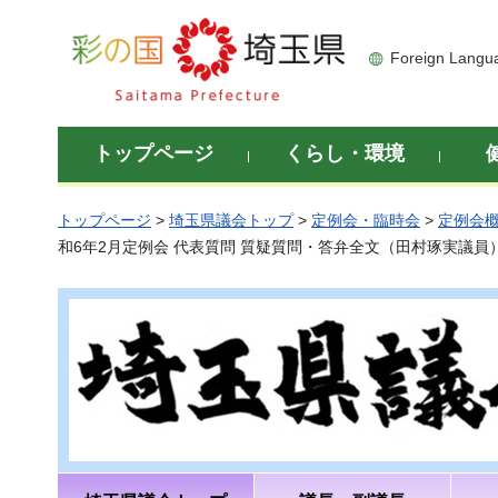
彩の国 埼玉県
Foreign Langu
トップページ
くらし・環境
トップページ
>
埼玉県議会トップ
>
定例会・臨時会
>
定例会
和6年2月定例会 代表質問 質疑質問・答弁全文（田村琢実議員