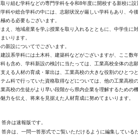
に取り組む学科などの専門学科を令和8年度に開校する新校に設
門学科や総合学科の中には、志願状況が厳しい学科もあり、今
見極める必要もございます。
踏まえ、地域産業を学ぶ授業を取り入れるとともに、中学生に
てまいります。
科の新設についてでございます。
る建設系学科には土木科、建築科などがございますが、ここ数
学科も含め、学科新設の検討に当たっては、工業高校全体の志
を支える人材の育成・輩出は、工業高校の大きな役割のひとつ
ステム科で行っていた資格取得などについては、他の工業高校
工業高校の生徒がより早い段階から県内企業を理解するための
の魅力を伝え、将来を見据えた人材育成に努めてまいります。
・答弁は速報版です。
・答弁は、一問一答形式でご覧いただけるように編集している