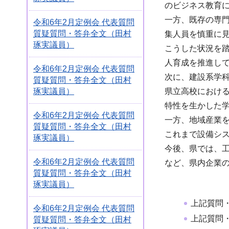
のビジネス教育
一方、既存の専
令和6年2月定例会 代表質問
質疑質問・答弁全文（田村
集人員を慎重に
琢実議員）
こうした状況を
人育成を推進し
令和6年2月定例会 代表質問
次に、建設系学
質疑質問・答弁全文（田村
琢実議員）
県立高校におけ
特性を生かした
令和6年2月定例会 代表質問
一方、地域産業
質疑質問・答弁全文（田村
これまで設備シ
琢実議員）
今後、県では、
令和6年2月定例会 代表質問
など、県内企業
質疑質問・答弁全文（田村
琢実議員）
上記質問
令和6年2月定例会 代表質問
上記質問
質疑質問・答弁全文（田村