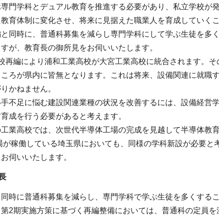
ぶ専門学科とデュアル教育を推進する必要があり、私立学校が
た教育体制に変化させ、将来に見据えた職業人を育成していく
編と同時に、普通科募集を減らし専門学科にして学ぶ生徒を多
ますが、教育長の御所見をお伺いいたします。
高校再編により浦和工業高校が大宮工業高校に統合されます。そ
ところが県内に皆無となります。これは将来、設備関連に就職
がりかねません。
い手不足に悩む建設関連業種の状況を改善するには、設備経営
材育成を行う必要があると考えます。
の工業高校では、次世代半導体工場の完成を見越して半導体教
工場が稼働している埼玉県においても、同様の学科新設が必要と
をお伺いいたします。
長
と同時に普通科募集を減らし、専門学科で学ぶ生徒を多くする
、第2期実施方策に基づく再編整備においては、普通科の定員を