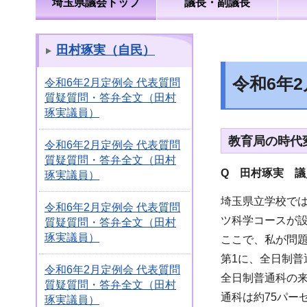
埼玉県議会トップ
議長・副議長
田村琢実（自民）
令和6年
令和6年2月定例会 代表質問
質疑質問・答弁全文（田村
琢実議員）
教育局の時代
令和6年2月定例会 代表質問
質疑質問・答弁全文（田村
Q 田村琢実 議
琢実議員）
埼玉県立学校で
令和6年2月定例会 代表質問
ツ科学コースが
質疑質問・答弁全文（田村
琢実議員）
ここで、私が問題
第1に、全日制普
令和6年2月定例会 代表質問
全日制普通科の来
質疑質問・答弁全文（田村
通科は約75パ
琢実議員）