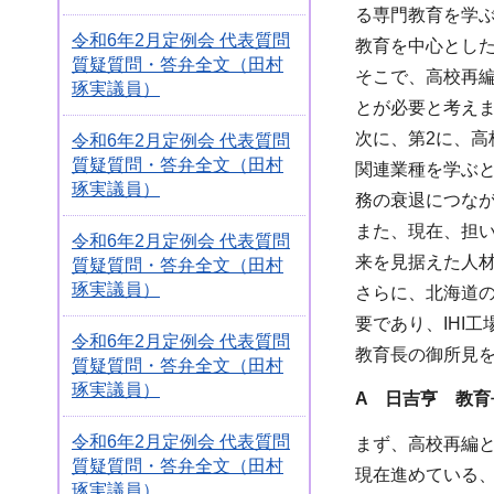
る専門教育を学
令和6年2月定例会 代表質問
教育を中心とし
質疑質問・答弁全文（田村
そこで、高校再
琢実議員）
とが必要と考え
次に、第2に、
令和6年2月定例会 代表質問
質疑質問・答弁全文（田村
関連業種を学ぶ
琢実議員）
務の衰退につな
また、現在、担
令和6年2月定例会 代表質問
来を見据えた人
質疑質問・答弁全文（田村
琢実議員）
さらに、北海道
要であり、IHI
令和6年2月定例会 代表質問
教育長の御所見
質疑質問・答弁全文（田村
琢実議員）
A 日吉亨 教育
令和6年2月定例会 代表質問
まず、高校再編
質疑質問・答弁全文（田村
現在進めている
琢実議員）