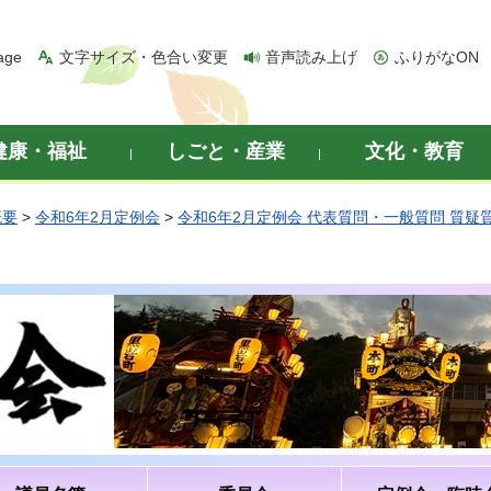
age
文字サイズ・色合い変更
音声読み上げ
ふりがなON
健康・福祉
しごと・産業
文化・教育
概要
>
令和6年2月定例会
>
令和6年2月定例会 代表質問・一般質問 質疑
）