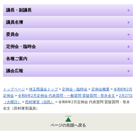
議長・副議長
議員名簿
委員会
定例会・臨時会
各種ご案内
議会広報
トップページ
>
埼玉県議会トップ
>
定例会・臨時会
>
定例会概要
>
令和6年2月
定例会
>
令和6年2月定例会 代表質問・一般質問 質疑質問・答弁全文
>
2月27日
（火曜日）
>
田村琢実（自民）
> 令和6年2月定例会 代表質問 質疑質問・答弁
全文（田村琢実議員）
ページの先頭へ戻る