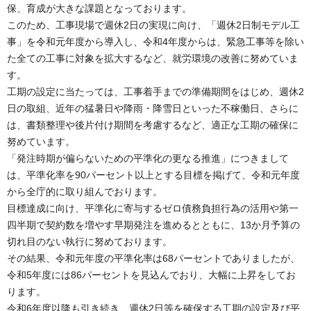
保、育成が大きな課題となっております。
このため、工事現場で週休2日の実現に向け、「週休2日制モデル工
事」を令和元年度から導入し、令和4年度からは、緊急工事等を除い
た全ての工事に対象を拡大するなど、就労環境の改善に努めていま
す。
工期の設定に当たっては、工事着手までの準備期間をはじめ、週休2
日の取組、近年の猛暑日や降雨・降雪日といった不稼働日、さらに
は、書類整理や後片付け期間を考慮するなど、適正な工期の確保に
努めています。
「発注時期が偏らないための平準化の更なる推進」につきまして
は、平準化率を90パーセント以上とする目標を掲げて、令和元年度
から全庁的に取り組んでおります。
目標達成に向け、平準化に寄与するゼロ債務負担行為の活用や第一
四半期で契約数を増やす早期発注を進めるとともに、13か月予算の
切れ目のない執行に努めております。
その結果、令和元年度の平準化率は68パーセントでありましたが、
令和5年度には86パーセントを見込んでおり、大幅に上昇をしてお
ります。
令和6年度以降も引き続き、週休2日等を確保する工期の設定及び平