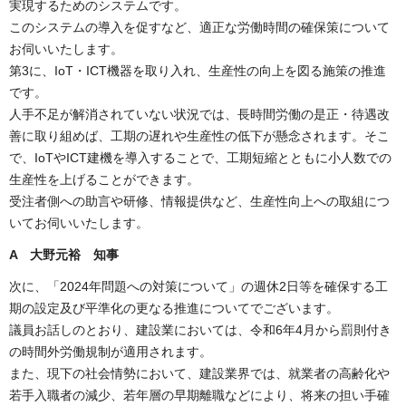
実現するためのシステムです。
このシステムの導入を促すなど、適正な労働時間の確保策について
お伺いいたします。
第3に、IoT・ICT機器を取り入れ、生産性の向上を図る施策の推進
です。
人手不足が解消されていない状況では、長時間労働の是正・待遇改
善に取り組めば、工期の遅れや生産性の低下が懸念されます。そこ
で、IoTやICT建機を導入することで、工期短縮とともに小人数での
生産性を上げることができます。
受注者側への助言や研修、情報提供など、生産性向上への取組につ
いてお伺いいたします。
A 大野元裕 知事
次に、「2024年問題への対策について」の週休2日等を確保する工
期の設定及び平準化の更なる推進についてでございます。
議員お話しのとおり、建設業においては、令和6年4月から罰則付き
の時間外労働規制が適用されます。
また、現下の社会情勢において、建設業界では、就業者の高齢化や
若手入職者の減少、若年層の早期離職などにより、将来の担い手確