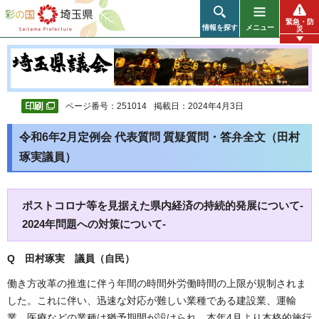
彩の国 埼玉県
緊急・防
情報を探す
メニュー
災
ページ番号：251014
掲載日：2024年4月3日
令和6年2月定例会 代表質問 質疑質問・答弁全文（田村
琢実議員）
ポストコロナ等を見据えた県内経済の持続的発展について-
2024年問題への対策について-
Q 田村琢実 議員（自民）
働き方改革の推進に伴う年間の時間外労働時間の上限が規制されま
した。これに伴い、迅速な対応が難しい業種である建設業、運輸
業、医療などの業種は猶予期間が設けられ、本年4月より本格的施行