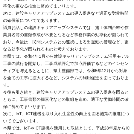
準化の更なる推進に努めてまいります。
次に、建設キャリアアップシステムの導入促進など適正な労働時間
の確保策についてであります。
議員お話しの建設キャリアアップシステムでは、施工体制台帳や作
業員名簿の書類作成が不要となるなど事務作業の効率化が図られて
おり、今後は、民間システムとの連携による出退勤の管理など、更
なる効率化が図られるものと考えております。
本県では、令和4年1月から建設キャリアアップシステム活用モデル
工事の試行を開始し、工事成績評定で加点評価するなどのインセン
ティブを与えるとともに、県土整備部では、令和5年12月から対象
を全ての工事に拡大するなど、システムの利用促進を図っておりま
す。
今後も引き続き、建設キャリアアップシステムの導入促進を図ると
ともに、工事書類の簡素化などの取組を進め、適正な労働時間の確
保に努めてまいります。
次に、IoT、ICT建機を取り入れ生産性の向上を図る施策の推進につ
いてでございます。
本県では、IoTやICT建機を活用した取組として、平成28年度からIC