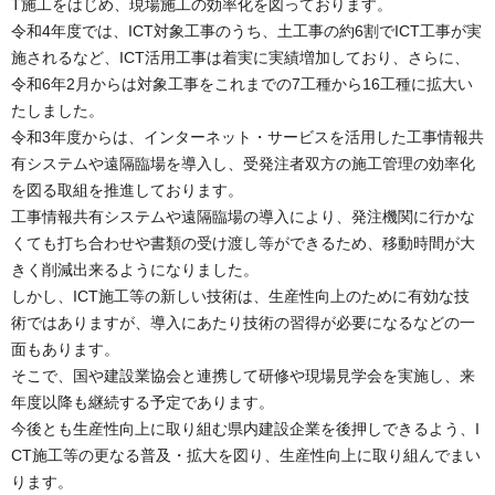
T施工をはじめ、現場施工の効率化を図っております。
令和4年度では、ICT対象工事のうち、土工事の約6割でICT工事が実
施されるなど、ICT活用工事は着実に実績増加しており、さらに、
令和6年2月からは対象工事をこれまでの7工種から16工種に拡大い
たしました。
令和3年度からは、インターネット・サービスを活用した工事情報共
有システムや遠隔臨場を導入し、受発注者双方の施工管理の効率化
を図る取組を推進しております。
工事情報共有システムや遠隔臨場の導入により、発注機関に行かな
くても打ち合わせや書類の受け渡し等ができるため、移動時間が大
きく削減出来るようになりました。
しかし、ICT施工等の新しい技術は、生産性向上のために有効な技
術ではありますが、導入にあたり技術の習得が必要になるなどの一
面もあります。
そこで、国や建設業協会と連携して研修や現場見学会を実施し、来
年度以降も継続する予定であります。
今後とも生産性向上に取り組む県内建設企業を後押しできるよう、I
CT施工等の更なる普及・拡大を図り、生産性向上に取り組んでまい
ります。