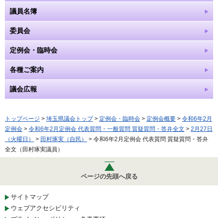
議員名簿
委員会
定例会・臨時会
各種ご案内
議会広報
トップページ
>
埼玉県議会トップ
>
定例会・臨時会
>
定例会概要
>
令和6年2月
定例会
>
令和6年2月定例会 代表質問・一般質問 質疑質問・答弁全文
>
2月27日
（火曜日）
>
田村琢実（自民）
> 令和6年2月定例会 代表質問 質疑質問・答弁
全文（田村琢実議員）
ページの先頭へ戻る
サイトマップ
ウェブアクセシビリティ