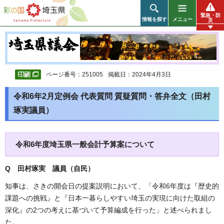
彩の国 埼玉県
緊急・防
情報を探す
メニュー
災
ページ番号：251005
掲載日：2024年4月3日
令和6年2月定例会 代表質問 質疑質問・答弁全文（田村
琢実議員）
令和6年度埼玉県一般会計予算案について
Q 田村琢実 議員（自民）
知事は、さきの開会日の提案説明において、「令和6年度は『歴史的
課題への挑戦』と『日本一暮らしやすい埼玉の実現に向けた取組の
深化』の2つの考えに基づいて予算編成を行った」と述べられまし
た。