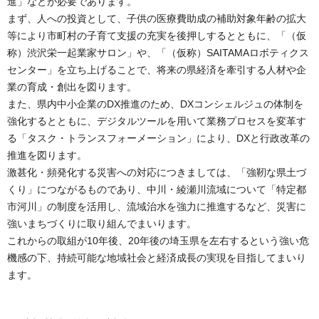
進」などが必要であります。
まず、人への投資として、子供の医療費助成の補助対象年齢の拡大
等により市町村の子育て支援の充実を後押しするとともに、「（仮
称）渋沢栄一起業家サロン」や、「（仮称）SAITAMAロボティクス
センター」を立ち上げることで、将来の県経済を牽引する人材や企
業の育成・創出を図ります。
また、県内中小企業のDX推進のため、DXコンシェルジュの体制を
強化するとともに、デジタルツールを用いて業務プロセスを変革す
る「タスク・トランスフォーメーション」により、DXと行政改革の
推進を図ります。
激甚化・頻発化する災害への対応につきましては、「強靭な県土づ
くり」につながるものであり、中川・綾瀬川流域について「特定都
市河川」の制度を活用し、流域治水を強力に推進するなど、災害に
強いまちづくりに取り組んでまいります。
これからの取組が10年後、20年後の埼玉県を左右するという強い危
機感の下、持続可能な地域社会と経済成長の実現を目指してまいり
ます。