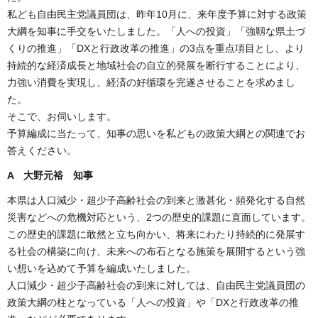
私ども自由民主党議員団は、昨年10月に、来年度予算に対する政策
大綱を知事に手交をいたしました。「人への投資」「強靱な県土づ
くりの推進」「DXと行政改革の推進」の3点を重点項目とし、より
持続的な経済成長と地域社会の自立的発展を断行することにより、
力強い消費を実現し、経済の好循環を完遂させることを求めまし
た。
そこで、お伺いします。
予算編成に当たって、知事の思いを私どもの政策大綱との関連でお
答えください。
A 大野元裕 知事
本県は人口減少・超少子高齢社会の到来と激甚化・頻発化する自然
災害などへの危機対応という、2つの歴史的課題に直面しています。
この歴史的課題に敢然と立ち向かい、将来にわたり持続的に発展す
る社会の構築に向け、未来への布石となる施策を展開するという強
い想いを込めて予算を編成いたしました。
人口減少・超少子高齢社会の到来に対しては、自由民主党議員団の
政策大綱の柱となっている「人への投資」や「DXと行政改革の推