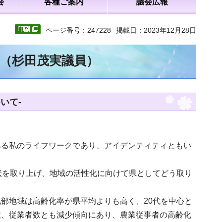
会
各種ご案内
議会広報
ページ番号：247228
掲載日：2023年12月28日
文（杉田茂実議員）
いて-
ある私のライフワークであり、アイデンティティともい
状を取り上げ、地域の活性化に向けて県としてどう取り
部地域は高齢化率が県平均よりも高く、20代を中心と
数、従業者数とも減少傾向にあり、農業従事者の高齢化