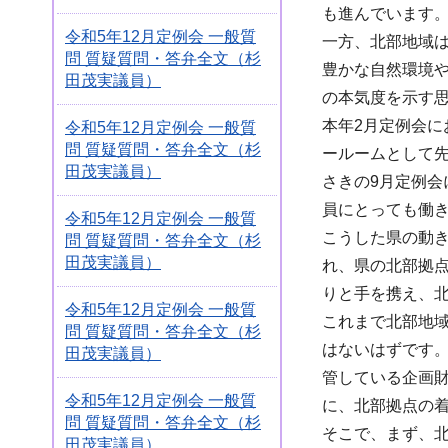
も進んでいます
令和5年12月定例会 一般質
一方、北部地域
問 質疑質問・答弁全文（杉
豊かな自然環境
田茂実議員）
の本気度を示す
本年2月定例会
令和5年12月定例会 一般質
問 質疑質問・答弁全文（杉
ールームとして
田茂実議員）
さきの9月定例
員にとっても働
令和5年12月定例会 一般質
こうした県の動
問 質疑質問・答弁全文（杉
田茂実議員）
れ、県の北部拠
りと手を携え、
令和5年12月定例会 一般質
これまで北部地
問 質疑質問・答弁全文（杉
はないはずです
田茂実議員）
管している企画
令和5年12月定例会 一般質
に、北部拠点の
問 質疑質問・答弁全文（杉
そこで、まず、
田茂実議員）