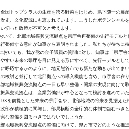
。
は全国トップクラスの生産を誇る野菜をはじめ、県下随一の農
や歴史、文化資源にも恵まれています。こうしたポテンシャル
思い切った政策が不可欠と考えます。
において、北部地域振興交流拠点を県庁舎再整備の先行モデルと
先行整備する意向が知事から表明されました。私たちが待ちに
会においても、我が党の金子議員の質問に対し、知事は「県庁舎
きやすい未来の県庁を目に見える形にすべく、先行モデルとし
きに呼応するかのように、地元熊谷市でも新たな動きが出てまい
点の検討と並行して北部拠点への導入機能も含め、市庁舎の在
北部地域振興交流拠点の一日も早い整備・開業の実現に向けて
域振興交流拠点は、産業労働部が中心となって検討を進めてい
。DXを前提とした未来の県庁舎や、北部地域の将来を見据えた
財政部が積極的に関与し、部局横断の全庁的な体制で臨むべき
着実な整備を図るべきではないでしょうか。
北部地域振興交流拠点の整備に向けて、県と市でどのような推