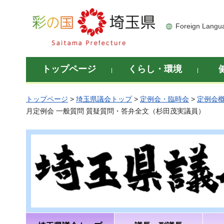
彩の国 埼玉県
Foreign Langu
トップページ
くらし・環境
トップページ
>
埼玉県議会トップ
>
定例会・臨時会
>
定例会
月定例会 一般質問 質疑質問・答弁全文（杉田茂実議員）