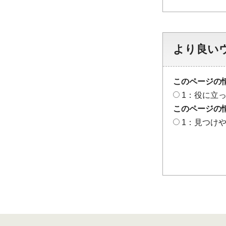
より良い
このページの
1：役に立
このページの
1：見つけ