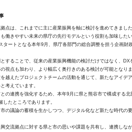
事
流拠点は、これまでに主に産業振興を軸に検討を進めてきました
ても働きやすい未来の県庁の先行モデルという役割も加味した
のスタートとなる本年9月、県庁各部門の総合調整を担う企画財
制とすることで、従来の産業振興機能の検討だけではなく、DX
等の視点も加わり、より幅広く奥行きのある検討が可能となり
壁を越えたプロジェクトチームの活動を通じて、新たなアイデ
いと考えています。
との連携を強化するため、本年9月に県と熊谷市で構成する北
催したところであります。
と市の議論の蓄積を生かしつつ、デジタル化など新たな時代の
振興交流拠点に対する県と市の思いや課題を共有し、連携しな