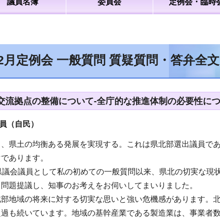
議員名簿
委員会
定例会・臨時
12月定例会 一般質問 質疑質問・答弁全
交流拠点の整備について-全庁的な推進体制の必要性につ
員（自民）
し、県土の均衡ある発展を実現する。これは県北部選出議員で
マであります。
、県議会議員として私の初めての一般質問以来、県北の切実な現
し問題提議し、知事のお考えをお伺いしてまいりました。
北部地域の将来に対する切実な思いと強い危機感があります。北
超過も続いています。地域の基幹産業である製造業は、事業者