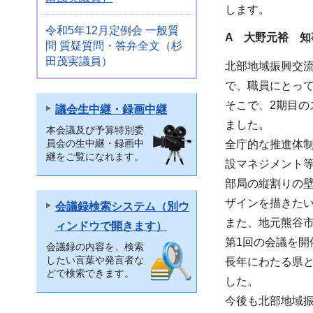
します。
令和5年12月定例会 一般質
A 大野元裕 知
問 質疑質問・答弁全文（杉
田茂実議員）
北部地域振興交
で、職員にとっ
そこで、2期目
議会生中継・録画中継
ました。
本会議及び予算特別委
員会の生中継・録画中
全庁的な推進体
継をご覧になれます。
設マネジメント
部局の縦割りの
ザインを描きた
会議録検索システム（別ウ
また、地元熊谷市
ィンドウで開きます）
第1回の会議を開
会議録の内容を、検索
したい言葉や発言者な
長年にわたる県
どで検索できます。
した。
今後も北部地域