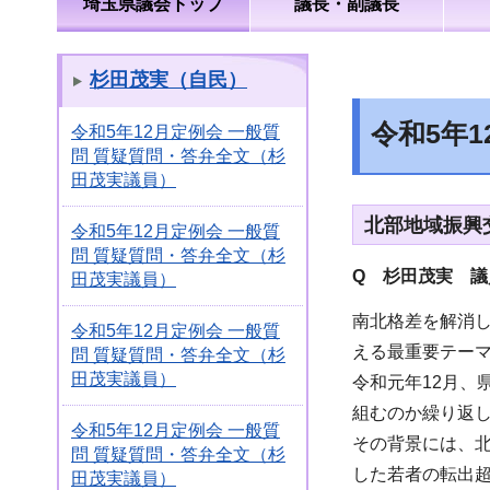
埼玉県議会トップ
議長・副議長
杉田茂実（自民）
令和5年
令和5年12月定例会 一般質
問 質疑質問・答弁全文（杉
田茂実議員）
北部地域振興
令和5年12月定例会 一般質
問 質疑質問・答弁全文（杉
Q 杉田茂実 議
田茂実議員）
南北格差を解消
令和5年12月定例会 一般質
える最重要テー
問 質疑質問・答弁全文（杉
田茂実議員）
令和元年12月
組むのか繰り返
令和5年12月定例会 一般質
その背景には、
問 質疑質問・答弁全文（杉
した若者の転出
田茂実議員）