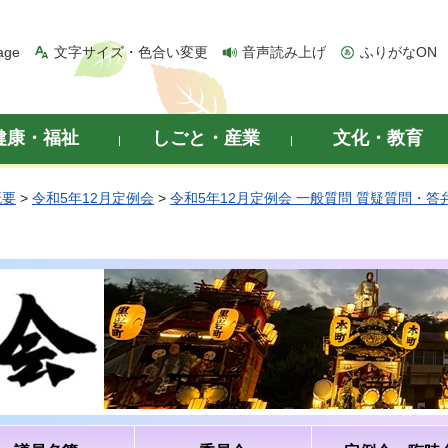
age
文字サイズ・色合い変更
音声読み上げ
ふりがなON
健康・福祉
しごと・産業
文化・教育
概要
>
令和5年12月定例会
>
令和5年12月定例会 一般質問 質疑質問・答