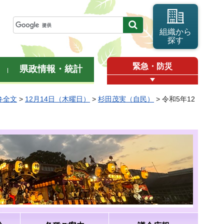
組織から
探す
緊急・防災
県政情報・統計
弁全文
>
12月14日（木曜日）
>
杉田茂実（自民）
> 令和5年12