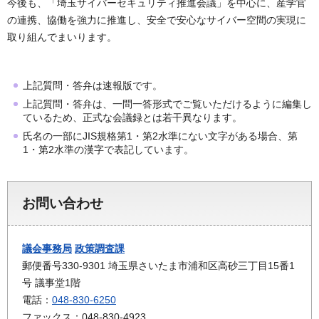
今後も、「埼玉サイバーセキュリティ推進会議」を中心に、産学官
の連携、協働を強力に推進し、安全で安心なサイバー空間の実現に
取り組んでまいります。
上記質問・答弁は速報版です。
上記質問・答弁は、一問一答形式でご覧いただけるように編集し
ているため、正式な会議録とは若干異なります。
氏名の一部にJIS規格第1・第2水準にない文字がある場合、第
1・第2水準の漢字で表記しています。
お問い合わせ
議会事務局
政策調査課
郵便番号330-9301 埼玉県さいたま市浦和区高砂三丁目15番1
号 議事堂1階
電話：
048-830-6250
ファックス：048-830-4923