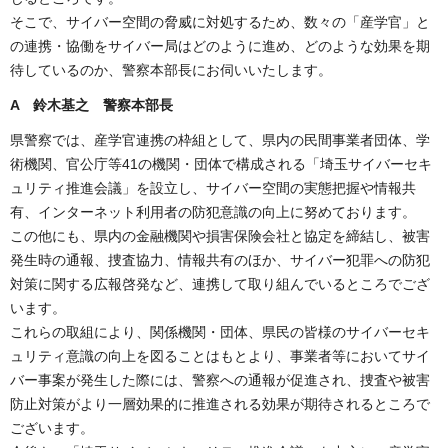
そこで、サイバー空間の脅威に対処するため、数々の「産学官」と
の連携・協働をサイバー局はどのように進め、どのような効果を期
待しているのか、警察本部長にお伺いいたします。
A 鈴木基之 警察本部長
県警察では、産学官連携の枠組として、県内の民間事業者団体、学
術機関、官公庁等41の機関・団体で構成される「埼玉サイバーセキ
ュリティ推進会議」を設立し、サイバー空間の実態把握や情報共
有、インターネット利用者の防犯意識の向上に努めております。
この他にも、県内の金融機関や損害保険会社と協定を締結し、被害
発生時の通報、捜査協力、情報共有のほか、サイバー犯罪への防犯
対策に関する広報啓発など、連携して取り組んでいるところでござ
います。
これらの取組により、関係機関・団体、県民の皆様のサイバーセキ
ュリティ意識の向上を図ることはもとより、事業者等においてサイ
バー事案が発生した際には、警察への通報が促進され、捜査や被害
防止対策がより一層効果的に推進される効果が期待されるところで
ございます。