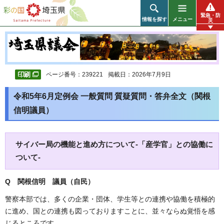
彩の国 埼玉県
緊急・防
情報を探す
メニュー
災
ページ番号：239221
掲載日：2026年7月9日
令和5年6月定例会 一般質問 質疑質問・答弁全文（関根
信明議員）
サイバー局の機能と進め方について-「産学官」との協働に
ついて-
Q 関根信明 議員（自民）
警察本部では、多くの企業・団体、学生等との連携や協働を積極的
に進め、国との連携も図っておりますことに、並々ならぬ覚悟を感
じるところです。