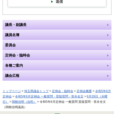
送信
議長・副議長
議員名簿
委員会
定例会・臨時会
各種ご案内
議会広報
トップページ
>
埼玉県議会トップ
>
定例会・臨時会
>
定例会概要
>
令和5年6月
定例会
>
令和5年6月定例会 一般質問・質疑質問・答弁全文
>
6月28日（水曜
日）
>
関根信明（自民）
> 令和5年6月定例会 一般質問 質疑質問・答弁全文
（関根信明議員）