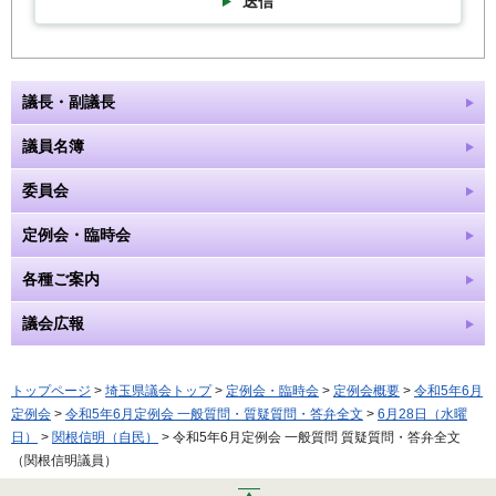
送信
議長・副議長
議員名簿
委員会
定例会・臨時会
各種ご案内
議会広報
トップページ
>
埼玉県議会トップ
>
定例会・臨時会
>
定例会概要
>
令和5年6月
定例会
>
令和5年6月定例会 一般質問・質疑質問・答弁全文
>
6月28日（水曜
日）
>
関根信明（自民）
> 令和5年6月定例会 一般質問 質疑質問・答弁全文
（関根信明議員）