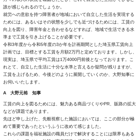
誰が感じられるのでしょうか。
就労への意欲を持つ障害者が地域において自立した生活を実現する
ためには、あるいはその状態を少しでも近づけるためには、工賃の
向上を図り、障害年金と合わせるなどすれば、地域で生活できる水
準まで工賃を引き上げることが必要です。
令和3年度から令和5年度の3か年を計画期間とした埼玉県工賃向上
計画では、目標とする工賃を月額2万円と定めております。しかし、
現実は、埼玉県で平均工賃は1万4000円前後となっております。こ
れとて、自立した生活に十分な水準と言えるか疑問が残りますが、
工賃を上げるため、今後どのように展開していくのか、大野知事に
お伺いいたします。
A 大野元裕 知事
工賃の向上を図るためには、魅力ある商品づくりやPR、販路の拡大
などが課題であります。
先ほど申し上げた、先般視察した施設においては、ここの部分が極
めて重要であったというふうに改めて感じました。
これらの課題を福祉施設の職員だけで解決することには限界もある