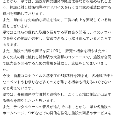
ことから、県では、施設が商品開発や経営改善などを進められるよ
う、施設に対し技術指導やアドバイスを行う専門家の派遣に要する
費用を補助しております。
また、県内には先進的な取組を進め、工賃の向上を実現している施
設もございます。
県ではこれらの優れた取組を紹介する研修会を開催し、そのノウハ
ウを多くの施設が共有し、実践できるよう取り組んでいるところで
あります。
また、施設の活動や商品を広くPRし、販売の機会を増やすために、
多くの人の目に触れる浦和駅や大宮駅のコンコースで、施設が合同
で販売会を開催するための費用を補助し、支援をしてまいりまし
た。
今後、新型コロナウイルス感染症の5類移行を踏まえ、各地域で様々
なイベントやお祭りなど多くの方が集まる機会も増えるのではない
かと考えています。
県では、各種団体や市町村と連携をし、こうした場に施設が出店す
る機会を増やしたいと思います。
また、デジタルツールの普及が進んでいることから、県や各施設の
ホームページ、SNSなどでの発信を強化し施設の商品やサービスを