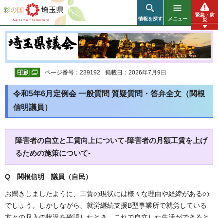
彩の国 埼玉県
緊急・防
情報を探す
メニュー
災
ページ番号：239192
掲載日：2026年7月9日
令和5年6月定例会 一般質問 質疑質問・答弁全文（関根
信明議員）
障害者の自立と工賃向上について-障害者の月額工賃を上げ
るための施策について-
Q 関根信明 議員（自民）
お聞きしましたように、工賃の現状には様々な理由や経緯があるの
でしょう。しかしながら、就労継続支援B型事業所で就労している
方々の収入の状況を確認したとき、これで自立した生活ができると