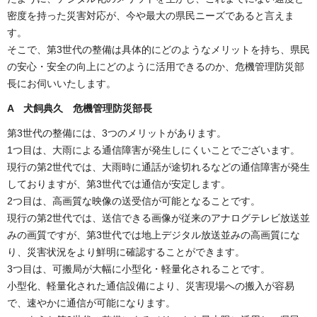
密度を持った災害対応が、今や最大の県民ニーズであると言えま
す。
そこで、第3世代の整備は具体的にどのようなメリットを持ち、県民
の安心・安全の向上にどのように活用できるのか、危機管理防災部
長にお伺いいたします。
A 犬飼典久 危機管理防災部長
第3世代の整備には、3つのメリットがあります。
1つ目は、大雨による通信障害が発生しにくいことでございます。
現行の第2世代では、大雨時に通話が途切れるなどの通信障害が発生
しておりますが、第3世代では通信が安定します。
2つ目は、高画質な映像の送受信が可能となることです。
現行の第2世代では、送信できる画像が従来のアナログテレビ放送並
みの画質ですが、第3世代では地上デジタル放送並みの高画質にな
り、災害状況をより鮮明に確認することができます。
3つ目は、可搬局が大幅に小型化・軽量化されることです。
小型化、軽量化された通信設備により、災害現場への搬入が容易
で、速やかに通信が可能になります。