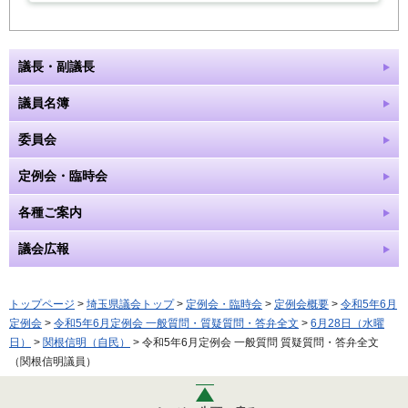
議長・副議長
議員名簿
委員会
定例会・臨時会
各種ご案内
議会広報
トップページ
>
埼玉県議会トップ
>
定例会・臨時会
>
定例会概要
>
令和5年6月
定例会
>
令和5年6月定例会 一般質問・質疑質問・答弁全文
>
6月28日（水曜
日）
>
関根信明（自民）
> 令和5年6月定例会 一般質問 質疑質問・答弁全文
（関根信明議員）