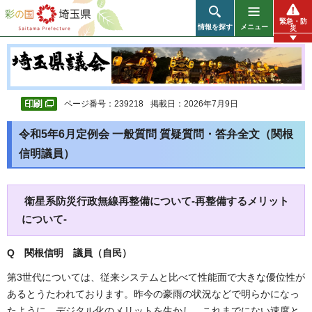
彩の国 埼玉県
緊急・防
情報を探す
メニュー
災
ページ番号：239218
掲載日：2026年7月9日
令和5年6月定例会 一般質問 質疑質問・答弁全文（関根
信明議員）
衛星系防災行政無線再整備について-再整備するメリット
について-
Q 関根信明 議員（自民）
第3世代については、従来システムと比べて性能面で大きな優位性が
あるとうたわれております。昨今の豪雨の状況などで明らかになっ
たように、デジタル化のメリットを生かし、これまでにない速度と