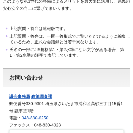
このような第3世代の整備によるメリットを最大限に活用し、県民の
安心安全の向上に繋げてまいります。
上記質問・答弁は速報版です。
上記質問・答弁は、一問一答形式でご覧いただけるように編集し
ているため、正式な会議録とは若干異なります。
氏名の一部にJIS規格第1・第2水準にない文字がある場合、第
1・第2水準の漢字で表記しています。
お問い合わせ
議会事務局
政策調査課
郵便番号330-9301 埼玉県さいたま市浦和区高砂三丁目15番1
号 議事堂1階
電話：
048-830-6250
ファックス：048-830-4923