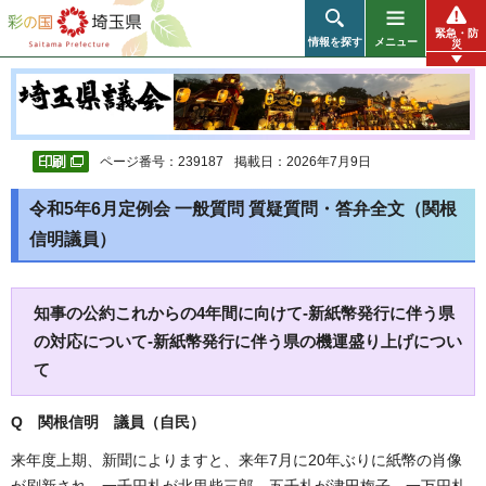
彩の国 埼玉県
緊急・防
情報を探す
メニュー
災
ページ番号：239187
掲載日：2026年7月9日
令和5年6月定例会 一般質問 質疑質問・答弁全文（関根
信明議員）
知事の公約これからの4年間に向けて-新紙幣発行に伴う県
の対応について-新紙幣発行に伴う県の機運盛り上げについ
て
Q 関根信明 議員（自民）
来年度上期、新聞によりますと、来年7月に20年ぶりに紙幣の肖像
が刷新され、一千円札が北里柴三郎、五千札が津田梅子、一万円札