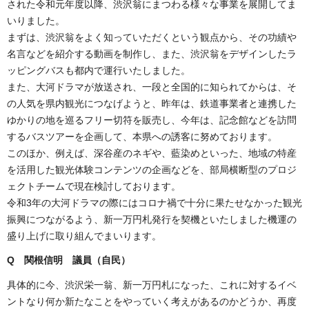
された令和元年度以降、渋沢翁にまつわる様々な事業を展開してま
いりました。
まずは、渋沢翁をよく知っていただくという観点から、その功績や
名言などを紹介する動画を制作し、また、渋沢翁をデザインしたラ
ッピングバスも都内で運行いたしました。
また、大河ドラマが放送され、一段と全国的に知られてからは、そ
の人気を県内観光につなげようと、昨年は、鉄道事業者と連携した
ゆかりの地を巡るフリー切符を販売し、今年は、記念館などを訪問
するバスツアーを企画して、本県への誘客に努めております。
このほか、例えば、深谷産のネギや、藍染めといった、地域の特産
を活用した観光体験コンテンツの企画などを、部局横断型のプロジ
ェクトチームで現在検討しております。
令和3年の大河ドラマの際にはコロナ禍で十分に果たせなかった観光
振興につながるよう、新一万円札発行を契機といたしました機運の
盛り上げに取り組んでまいります。
Q 関根信明 議員（自民）
具体的に今、渋沢栄一翁、新一万円札になった、これに対するイベ
ントなり何か新たなことをやっていく考えがあるのかどうか、再度