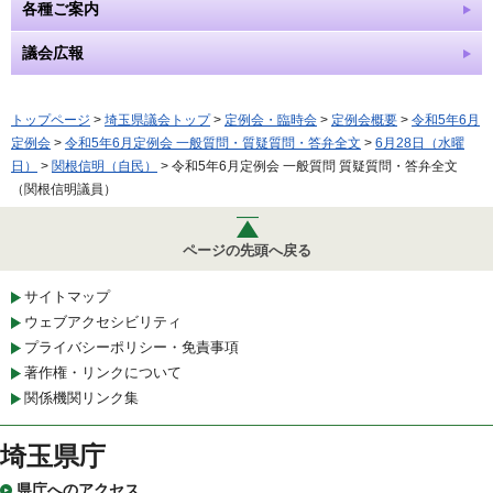
各種ご案内
議会広報
トップページ
>
埼玉県議会トップ
>
定例会・臨時会
>
定例会概要
>
令和5年6月
定例会
>
令和5年6月定例会 一般質問・質疑質問・答弁全文
>
6月28日（水曜
日）
>
関根信明（自民）
> 令和5年6月定例会 一般質問 質疑質問・答弁全文
（関根信明議員）
ページの先頭へ戻る
サイトマップ
ウェブアクセシビリティ
プライバシーポリシー・免責事項
著作権・リンクについて
関係機関リンク集
埼玉県庁
県庁へのアクセス