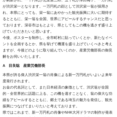
が渋沢栄一となります。一万円札の顔として渋沢栄一翁が採用さ
れ、本県にとっても、栄一翁にあやかった観光振興に大いに期待す
るとともに、栄一翁を全国、世界にアピールするチャンスだと思っ
ております。深谷市はもとより、県としてもこの機を逃さず盛り上
げていただきたいと思います。
今後、ポスターを制作し、全市町村に貼っていくとか、新たなイベ
ントを企画するとか、県を挙げて機運を盛り上げていくべきと考え
ますが、今後どのように取り組んでいくのか、産業労働部長の御見
解をお伺いいたします。
A 目良聡 産業労働部長
本県が誇る偉人渋沢栄一翁の肖像による新一万円札がいよいよ来年
度発行されます。
お金の代名詞として、また日本経済の象徴として、渋沢翁が全国
的・全世界的に話題に上る、この機を逃すことなく、翁の偉大な功
績をアピールするとともに、郷土である埼玉の魅力を発信し、観光
振興につなげてまいりたいと考えております。
県ではこれまで、新一万円札の肖像やNHK大河ドラマの制作が発表