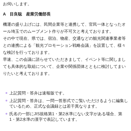
お伺いします。
A 目良聡 産業労働部長
機運の盛り上げには、民間企業等と連携して、官民一体となったオ
ール埼玉でのムーブメント作りが不可欠と考えております。
その中で現在、県では、宿泊、物産、交通などの観光関連事業者等
との連携による「観光プロモーション戦略会議」を設置して、様々
な検討を行っております。
早速、この会議に諮らせていただきまして、イベント等に関しまし
ても具体的な取組について、企業や関係団体とともに検討してまい
りたいと考えております。
上記質問・答弁は速報版です。
上記質問・答弁は、一問一答形式でご覧いただけるように編集し
ているため、正式な会議録とは若干異なります。
氏名の一部にJIS規格第1・第2水準にない文字がある場合、第
1・第2水準の漢字で表記しています。