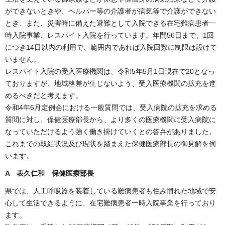
ができないときや、ヘルパー等の介護者が病気等で介護ができない
とき、また、災害時に備えた避難として入院できる在宅難病患者一
時入院事業、レスパイト入院を行っています。年間56日まで、1回
につき14日以内の利用で、範囲内であれば入院回数に制限は設けて
いません。
レスパイト入院の受入医療機関は、令和5年5月1日現在で20となっ
ておりますが、地域格差が生じないよう、受入医療機関の拡充を進
めるべきだと考えます。
令和4年6月定例会における一般質問では、受入病院の拡充を求める
質問に対し、保健医療部長から、より多くの医療機関に受入病院に
なっていただけるよう強く働き掛けていくとの答弁がありました。
これまでの取組状況及び現状を踏まえた保健医療部長の御見解を伺
います。
A 表久仁和 保健医療部長
県では、人工呼吸器を装着している難病患者も住み慣れた地域で安
心して生活できるように、在宅難病患者一時入院事業を行っており
ます。