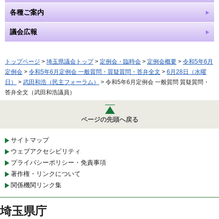
各種ご案内
議会広報
トップページ
>
埼玉県議会トップ
>
定例会・臨時会
>
定例会概要
>
令和5年6月
定例会
>
令和5年6月定例会 一般質問・質疑質問・答弁全文
>
6月28日（水曜
日）
>
武田和浩（民主フォーラム）
> 令和5年6月定例会 一般質問 質疑質問・
答弁全文（武田和浩議員）
ページの先頭へ戻る
サイトマップ
ウェブアクセシビリティ
プライバシーポリシー・免責事項
著作権・リンクについて
関係機関リンク集
埼玉県庁