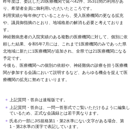
昨年度は、委託した20医療機関で延べ42件、353日間の利用があ
り、希望者全員に御利用いただいたところです。
利用実績が毎年伸びていることから、受入医療機関の更なる拡充
や、議員御指摘のとおり、地域格差の解消も必要と考えておりま
す。
神経難病患者の入院実績のある複数の医療機関に対して、個別に依
頼した結果、令和5年7月には、これまで1医療機関のみであった県
北地域に新たに1医療機関が追加され、全県では21医療機関になる
予定です。
今後も、医療機関への個別の依頼や、神経難病の診療を担う医療機
関が参加する会議において説明するなど、あらゆる機会を捉えて医
療機関の拡充に努めてまいります。
上記質問・答弁は速報版です。
上記質問・答弁は、一問一答形式でご覧いただけるように編集し
ているため、正式な会議録とは若干異なります。
氏名の一部にJIS規格第1・第2水準にない文字がある場合、第
1・第2水準の漢字で表記しています。