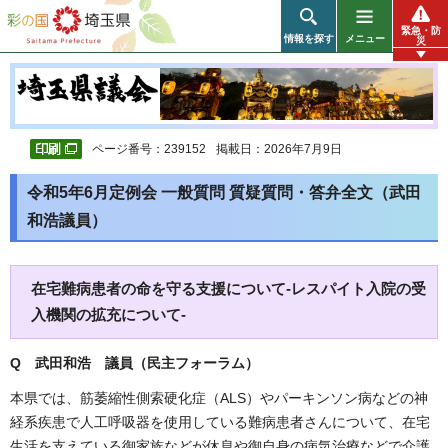
彩の国 埼玉県
緊急・防
情報を探す
メニュー
災
ページ番号：239152
掲載日：2026年7月9日
令和5年6月定例会 一般質問 質疑質問・答弁全文（武田
和浩議員）
在宅難病患者の命を守る支援について-レスパイト入院の受
入機関の拡充について-
Q 武田和浩 議員（民主フォーラム）
本県では、筋萎縮性側索硬化症（ALS）やパーキンソン病などの神
経系疾患で人工呼吸器を使用している難病患者さんについて、在宅
生活を支えている御家族などが休息や御自身の病気治療などで介護