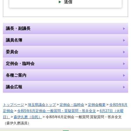
送信
議長・副議長
議員名簿
委員会
定例会・臨時会
各種ご案内
議会広報
トップページ
>
埼玉県議会トップ
>
定例会・臨時会
>
定例会概要
>
令和5年6月
定例会
>
令和5年6月定例会 一般質問・質疑質問・答弁全文
>
6月27日（火曜
日）
>
森伊久磨（自民）
> 令和5年6月定例会 一般質問 質疑質問・答弁全文
（森伊久磨議員）