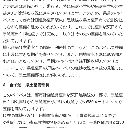
この県道は道幅が狭く、通行者、特に黒浜小学校や黒浜中学校の生
徒さんが危険な状況にさらされております。このため、県道のバイ
パスとして都市計画道路蓮田駅東口黒浜線を県と蓮田市で役割分担
しながら整備を進めていただいており、これまでに蓮田駅東口から
県道蓮田白岡起点までは完成し、現在はその先の整備を進めていた
だいております。
地元住民は交通安全の確保、利便性の向上など、このバイパス整備
に非常に大きな期待を寄せており、また、用地買収も既に80%強と
あと僅かとなっており、早期のバイパス全線開通を望んでおりま
す。そこで、県道蓮田杉戸線バイパスの進捗状況と今後の見通しに
ついて、県土整備部長にお伺いいたします。
A 金子勉 県土整備部長
このバイパスは、都市計画道路蓮田駅東口黒浜線の一部で、県道蓮
田白岡久喜線から県道蓮田杉戸線の現道までの580メートル区間で
整備を進めております。
現在の進捗状況は、用地買収率が90％、工事進捗率は31％です。
令和5年度は、残る用地取得を進めるとともに、事業区間東側の180