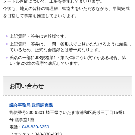
メートル区間について、工事を実施してまいります。
今後も、地元の皆様の御理解、御協力をいただきながら、早期完成
を目指して事業を推進してまいります。
上記質問・答弁は速報版です。
上記質問・答弁は、一問一答形式でご覧いただけるように編集し
ているため、正式な会議録とは若干異なります。
氏名の一部にJIS規格第1・第2水準にない文字がある場合、第
1・第2水準の漢字で表記しています。
お問い合わせ
議会事務局
政策調査課
郵便番号330-9301 埼玉県さいたま市浦和区高砂三丁目15番1
号 議事堂1階
電話：
048-830-6250
ファックス：048-830-4923