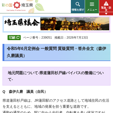
彩の国 埼玉県
緊急・防
情報を探す
メニュー
災
ページ番号：239051
掲載日：2026年7月13日
令和5年6月定例会 一般質問 質疑質問・答弁全文（森伊
久磨議員）
地元問題について-県道蓮田杉戸線バイパスの整備につい
て-
Q 森伊久磨 議員（自民）
県道蓮田杉戸線は、JR蓮田駅のアクセス道路として地域住民の生活
を支えるとともに、地域の発展を担う重要な道路です。
通勤や通学のため、駅に向かう歩行者、自転車も多い状況ですが、