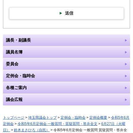
送信
議長・副議長
議員名簿
委員会
定例会・臨時会
各種ご案内
議会広報
トップページ
>
埼玉県議会トップ
>
定例会・臨時会
>
定例会概要
>
令和5年6月
定例会
>
令和5年6月定例会 一般質問・質疑質問・答弁全文
>
6月27日（火曜
日）
>
鈴木まさひろ（自民）
> 令和5年6月定例会 一般質問 質疑質問・答弁全