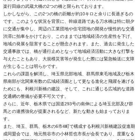
楽行田線の武蔵大橋の2つの橋と限られております。
しかしながら、この2つの橋の距離が約10キロと余りに長過ぎるの
です。このような状況を背景に、幹線道路である刀水橋は特に朝夕
に交通が集中し、周辺の工業団地や住宅団地の開発が慢性的な交通
渋滞に拍車をかけており、このままでは地域経済の生産性を下げ、
地域の発展を阻害することが懸念されます。また、過去に発生した
交通事故では、橋が通行止めとなって地域経済活動に大きな打撃を
与えたこともあり、大規模災害等が発生した際には緊急輸送に支障
が生じることは明らかです。
これらの課題を解消し、埼玉県北部地域、群馬県東毛地域及び栃木
県南部が北関東有数の広域経済圏として更なる進化と飛躍を遂げる
ためにも、利根川新橋の建設、そして、これに通じる広域的な道路
交通網の整備が必要不可欠です。
さらに、近年、栃木県では国道293号の南伸による埼玉北部及び群
馬との連携強化が提案されるなど、新たな動きも始まっておりま
す。
また、埼玉、群馬、栃木の6市4町で構成する利根川新橋建設促進期
成同盟会では、地元熊谷市の小林哲也市長が会長であり、度重なる