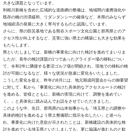
大きな課題となっています。
利根川新橋を含めた広域的な道路網の整備は、地域間の連携強化や
既存の橋の渋滞緩和、リダンダンシーの確保など、本県のみならず
地域経済の発展に大きく寄与するものと認識しています。
さらに、県の防災基地である熊谷スポーツ文化公園と群馬県とのア
クセス性が向上するなど、災害に強い県土の構築にも大きな効果を
もたらします。
県といたしましては、新橋の事業化に向けた検討を進めてまいりま
したが、長年の検討課題の1つであったグライダー場の移転につい
て、令和2年に隣接する妻沼ゴルフ場が閉鎖され、現地での移転の検
討が可能になるなど、様々な状況が急速に変化をいたしました。
こうした変化を捉え、昨年の8月には、地元期成同盟会からの御要望
に対して、私から「事業化に向けた具体的なアクセスルートの検討
を進める。皆様とともに、新橋の実現に向けて、調整を進めてい
く。」と具体化に踏み込んでお話をさせていただきました。
このような中、先日、群馬県の山本知事からも「埼玉県との調整や
具体的検討を進めるよう県土整備部に指示を出したい」と述べら
れ、事業化に向けた意欲が示されたことは、新橋建設の具体的な検
討を進めている埼玉県といたしましても、更に協議が進むものと歓