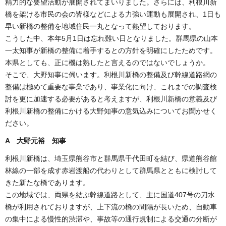
精力的な要望活動が展開されてまいりました。さらには、利根川新
橋を架ける市民の会の皆様などによる力強い運動も展開され、1日も
早い新橋の整備を地域住民一丸となって熱望しております。
こうした中、本年5月1日は忘れ難い日となりました。群馬県の山本
一太知事が新橋の整備に着手するとの方針を明確にしたためです。
本県としても、正に機は熟したと言えるのではないでしょうか。
そこで、大野知事に伺います。利根川新橋の整備及び幹線道路網の
整備は極めて重要な事業であり、事業化に向け、これまでの調査検
討を更に加速する必要があると考えますが、利根川新橋の意義及び
利根川新橋の整備にかける大野知事の意気込みについてお聞かせく
ださい。
A 大野元裕 知事
利根川新橋は、埼玉県熊谷市と群馬県千代田町を結び、県道熊谷館
林線の一部を成す赤岩渡船の代わりとして群馬県とともに検討して
きた新たな橋であります。
この地域では、両県を結ぶ幹線道路として、主に国道407号の刀水
橋が利用されておりますが、上下流の橋の間隔が長いため、自動車
の集中による慢性的渋滞や、事故等の通行規制による交通の分断が