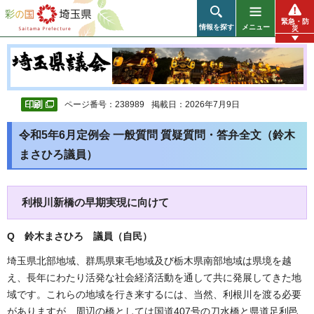
彩の国 埼玉県
緊急・防
情報を探す
メニュー
災
ページ番号：238989
掲載日：2026年7月9日
令和5年6月定例会 一般質問 質疑質問・答弁全文（鈴木
まさひろ議員）
利根川新橋の早期実現に向けて
Q 鈴木まさひろ 議員（自民）
埼玉県北部地域、群馬県東毛地域及び栃木県南部地域は県境を越
え、長年にわたり活発な社会経済活動を通して共に発展してきた地
域です。これらの地域を行き来するには、当然、利根川を渡る必要
がありますが、周辺の橋としては国道407号の刀水橋と県道足利邑