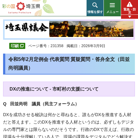
彩の国 埼玉県
緊急・防
情報を探す
メニュー
災
ページ番号：231358
掲載日：2026年3月9日
令和5年2月定例会 代表質問 質疑質問・答弁全文（田並
尚明議員）
DXの推進について - 市町村の支援について
Q 田並尚明 議員（民主フォーラム）
DXを成功させる秘訣は何かと尋ねると、誰もがDXを推進する人材
だと答えます。このDXを推進する人材というのは、必ずしもデジタ
ルの専門家とは限らないのだそうです。行政のDXで言えば、行政の
現場を十分理解している人で、現場の課題をデジタルでどう解決す