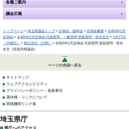
各種ご案内
議会広報
トップページ
>
埼玉県議会トップ
>
定例会・臨時会
>
定例会概要
>
令和5年2月
定例会
>
令和5年2月定例会 代表質問・一般質問 質疑質問・答弁全文
>
2月27日
（月曜日）
>
西山淳次（公明）
> 令和5年2月定例会 代表質問 質疑質問・答弁
全文（田並尚明議員）
ページの先頭へ戻る
サイトマップ
ウェブアクセシビリティ
プライバシーポリシー・免責事項
著作権・リンクについて
関係機関リンク集
埼玉県庁
県庁へのアクセス