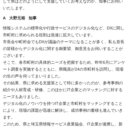
して県はどのようにして支援していくお考えなのか、知事にお伺い
いたします。
A 大野元裕 知事
情報システムの標準化や行政サービスのデジタル化など、DXに関し
市町村に求められる役割は急速に拡大しています。
市長会や町村会でもDXが議論のテーマになることが多く、私も首長
の皆様からデジタル化に関する御要望、御意見をお伺いすることが
ございます。
そこで、各市町村の具体的ニーズを把握するため、昨年6月にアンケ
ート調査を実施するとともに、県職員が24の市町村を訪問し、現場
の生の声を伺ってまいりました。
その結果、県に求める支援策として特に多かったのが、参考事例の
紹介や人材育成・研修、このほかにIT企業とのマッチングに対する
ニーズもありました。
デジタル化のノウハウを持つIT企業と市町村をマッチングすること
により、現場の課題が迅速に解決し、成功事例の蓄積も進んでいき
ます。
このため、県と埼玉県情報サービス産業協会、IT企業が連携し、新