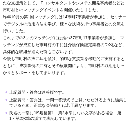
たな支援策として、ITコンサルタントやシステム開発事業者などと
市町村とのマッチングイベントを開催いたしました。
昨年10月の第1回マッチングには14市町7事業者が参加し、セミナー
でデジタルの活用方法を学び、様々な技術を持つ事業者との交流を
行いました。
これまでの3回のマッチングには延べ37市町17事業者が参加し、マ
ッチングが成立した市町村の中には介護保険認定業務のDX化など、
具体的な取組が進んだ例もございます。
今後も市町村の声に耳を傾け、的確な支援策を機動的に実施すると
ともに、成功事例の共有とその横展開により、市町村の取組をしっ
かりとサポートをしてまいります。
上記質問・答弁は速報版です。
上記質問・答弁は、一問一答形式でご覧いただけるように編集し
ているため、正式な会議録とは若干異なります。
氏名の一部にJIS規格第1・第2水準にない文字がある場合、第
1・第2水準の漢字で表記しています。