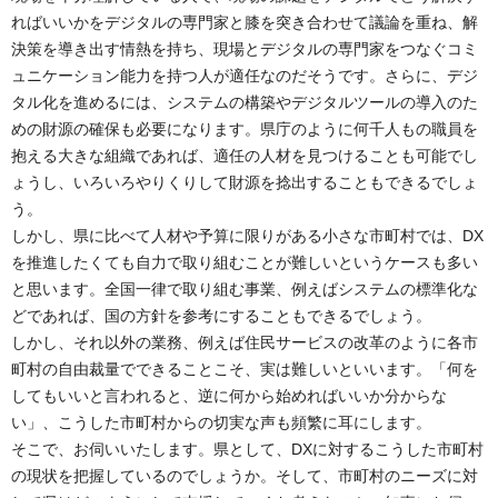
ればいいかをデジタルの専門家と膝を突き合わせて議論を重ね、解
決策を導き出す情熱を持ち、現場とデジタルの専門家をつなぐコミ
ュニケーション能力を持つ人が適任なのだそうです。さらに、デジ
タル化を進めるには、システムの構築やデジタルツールの導入のた
めの財源の確保も必要になります。県庁のように何千人もの職員を
抱える大きな組織であれば、適任の人材を見つけることも可能でし
ょうし、いろいろやりくりして財源を捻出することもできるでしょ
う。
しかし、県に比べて人材や予算に限りがある小さな市町村では、DX
を推進したくても自力で取り組むことが難しいというケースも多い
と思います。全国一律で取り組む事業、例えばシステムの標準化な
どであれば、国の方針を参考にすることもできるでしょう。
しかし、それ以外の業務、例えば住民サービスの改革のように各市
町村の自由裁量でできることこそ、実は難しいといいます。「何を
してもいいと言われると、逆に何から始めればいいか分からな
い」、こうした市町村からの切実な声も頻繁に耳にします。
そこで、お伺いいたします。県として、DXに対するこうした市町村
の現状を把握しているのでしょうか。そして、市町村のニーズに対