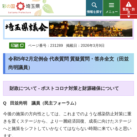
彩の国 埼玉県
緊急・防
情報を探す
メニュー
災
ページ番号：231289
掲載日：2026年3月9日
令和5年2月定例会 代表質問 質疑質問・答弁全文（田並
尚明議員）
財政について - ポストコロナ対策と財源確保について
Q 田並尚明 議員（民主フォーラム）
今後の施策の方向性としては、これまでのような感染防止対策に重
きを置くステージから、より一層経済回復、成長に向けたステージ
へと施策をシフトしていかなくてはならない時期に来ていると思い
ます。