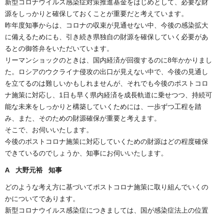
新型コロナウイルス感染症対策推進基金をはじめとして、必要な財
源をしっかりと確保しておくことが重要だと考えています。
昨年度知事からは、コロナの収束が見通せない中、今後の感染拡大
に備えるためにも、引き続き県独自の財源を確保していく必要があ
るとの御答弁をいただいています。
リーマンショックのときは、国内経済が回復するのに8年かかりまし
た。ロシアのウクライナ侵攻の出口が見えない中で、今後の見通し
を立てるのは難しいかもしれませんが、それでも今後のポストコロ
ナ施策に対応し、1日も早く県内経済を成長軌道に乗せつつ、持続可
能な未来をしっかりと構築していくためには、一歩ずつ工程を踏
み、また、そのための財源確保が重要と考えます。
そこで、お伺いいたします。
今後のポストコロナ施策に対応していくための財源はどの程度確保
できているのでしょうか、知事にお伺いいたします。
A 大野元裕 知事
どのような考え方に基づいてポストコロナ施策に取り組んでいくの
かについてであります。
新型コロナウイルス感染症につきましては、国が感染症法上の位置