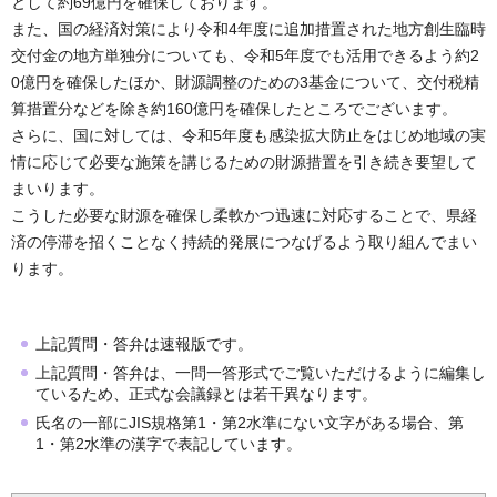
として約69億円を確保しております。
また、国の経済対策により令和4年度に追加措置された地方創生臨時
交付金の地方単独分についても、令和5年度でも活用できるよう約2
0億円を確保したほか、財源調整のための3基金について、交付税精
算措置分などを除き約160億円を確保したところでございます。
さらに、国に対しては、令和5年度も感染拡大防止をはじめ地域の実
情に応じて必要な施策を講じるための財源措置を引き続き要望して
まいります。
こうした必要な財源を確保し柔軟かつ迅速に対応することで、県経
済の停滞を招くことなく持続的発展につなげるよう取り組んでまい
ります。
上記質問・答弁は速報版です。
上記質問・答弁は、一問一答形式でご覧いただけるように編集し
ているため、正式な会議録とは若干異なります。
氏名の一部にJIS規格第1・第2水準にない文字がある場合、第
1・第2水準の漢字で表記しています。