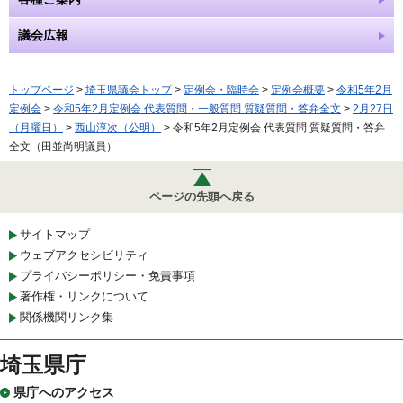
議会広報
トップページ
>
埼玉県議会トップ
>
定例会・臨時会
>
定例会概要
>
令和5年2月
定例会
>
令和5年2月定例会 代表質問・一般質問 質疑質問・答弁全文
>
2月27日
（月曜日）
>
西山淳次（公明）
> 令和5年2月定例会 代表質問 質疑質問・答弁
全文（田並尚明議員）
ページの先頭へ戻る
サイトマップ
ウェブアクセシビリティ
プライバシーポリシー・免責事項
著作権・リンクについて
関係機関リンク集
埼玉県庁
県庁へのアクセス