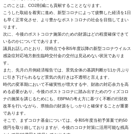
このことは、CO2削減にも貢献することとなります。
こうした取組を着実に進め、新型コロナによって疲弊した経済を1日
も早く正常化させ、より豊かなポストコロナの社会を目指してまい
ります。
次に、今後のポストコロナ施策のための財源はどの程度確保できて
いるのかについてであります。
議員お話しのとおり、現時点で令和5年度以降の新型コロナウイルス
感染症対応地方創生臨時交付金の交付は見込めない状況でありま
す。
また、先月の月例経済報告では、景気全体の基調判断が11か月ぶり
に引き下げられるなど景気の先行きは不透明と言えます。
時代の変革期において不確実性が増大する中、財政の対応余力を高
める必要があり、今後のポストコロナに踏み出すためのウィズコロ
ナの施策を講じるためにも、EBPMの考え方に基づく不断の行財政
改革を行いながら、県独自の財源をしっかりと確保することが重要
であります。
そこで、まずコロナ基金については、令和5年度当初予算案で約50
億円を取り崩しておりますが、今後のコロナ対策に活用可能な残高