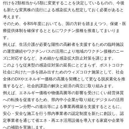
付けを2類相当から5類に変更することを決定しているものの、今後
も新たな変異株の流行による感染拡大も想定しておく必要があると
考えます。
そのため、令和5年度においても、国の方針を踏まえつつ、保健・医
療提供体制を確保するとともにワクチン接種を推進してまいりま
す。
例えば、生活介護が必要な陽性の高齢者を支援するための臨時施設
の運営継続やワクチンバスの活用により地域のワクチン接種のニー
ズに対応するなど、きめ細かな感染拡大防止対策を講じます。
このような従来型の感染症対策の延長にとどまらず、ポストコロナ
社会に向けた一歩を踏み出すためのウィズコロナ施策として、社会
全体のDXやエネルギー価格の高騰を契機として更なる脱炭素化を推
進するなど、社会的課題の解決と経済の両立に取り組みます。
例えば、エネルギー価格や物価高騰等の影響を受けにくい経営体質
への転換を促進するため、県内中小企業が取り組むデジタルの活用
やグリーン分野への進出等による事業再構築を支援するとともに、
安心・安全な施工を行う県内事業者の認定制度を新たに創設し、認
定事業者を通じて省エネ・再エネ活用設備を導入する家庭や企業等
への補助を実施します。