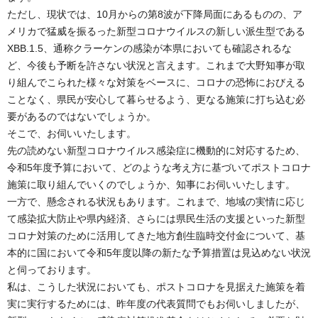
ただし、現状では、10月からの第8波が下降局面にあるものの、ア
メリカで猛威を振るった新型コロナウイルスの新しい派生型である
XBB.1.5、通称クラーケンの感染が本県においても確認されるな
ど、今後も予断を許さない状況と言えます。これまで大野知事が取
り組んでこられた様々な対策をベースに、コロナの恐怖におびえる
ことなく、県民が安心して暮らせるよう、更なる施策に打ち込む必
要があるのではないでしょうか。
そこで、お伺いいたします。
先の読めない新型コロナウイルス感染症に機動的に対応するため、
令和5年度予算において、どのような考え方に基づいてポストコロナ
施策に取り組んでいくのでしょうか、知事にお伺いいたします。
一方で、懸念される状況もあります。これまで、地域の実情に応じ
て感染拡大防止や県内経済、さらには県民生活の支援といった新型
コロナ対策のために活用してきた地方創生臨時交付金について、基
本的に国において令和5年度以降の新たな予算措置は見込めない状況
と伺っております。
私は、こうした状況においても、ポストコロナを見据えた施策を着
実に実行するためには、昨年度の代表質問でもお伺いしましたが、