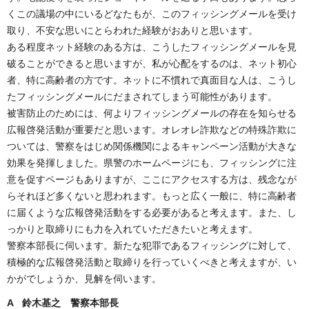
くこの議場の中にいるどなたもが、このフィッシングメールを受け
取り、不安な思いにとらわれた経験がおありと思います。
ある程度ネット経験のある方は、こうしたフィッシングメールを見
破ることができると思いますが、私が心配をするのは、ネット初心
者、特に高齢者の方です。ネットに不慣れで真面目な人は、こうし
たフィッシングメールにだまされてしまう可能性があります。
被害防止のためには、何よりフィッシングメールの存在を知らせる
広報啓発活動が重要だと思います。オレオレ詐欺などの特殊詐欺に
ついては、警察をはじめ関係機関によるキャンペーン活動が大きな
効果を発揮しました。県警のホームページにも、フィッシングに注
意を促すページもありますが、ここにアクセスする方は、残念なが
らそれほど多くないと思われます。もっと広く一般に、特に高齢者
に届くような広報啓発活動をする必要があると考えます。また、し
っかりと取締りにも力を入れていただきたいと考えます。
警察本部長に伺います。新たな犯罪であるフィッシングに対して、
積極的な広報啓発活動と取締りを行っていくべきと考えますが、い
かがでしょうか、見解を伺います。
A 鈴木基之 警察本部長