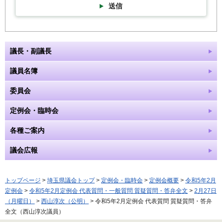
送信
議長・副議長
議員名簿
委員会
定例会・臨時会
各種ご案内
議会広報
トップページ
>
埼玉県議会トップ
>
定例会・臨時会
>
定例会概要
>
令和5年2月
定例会
>
令和5年2月定例会 代表質問・一般質問 質疑質問・答弁全文
>
2月27日
（月曜日）
>
西山淳次（公明）
> 令和5年2月定例会 代表質問 質疑質問・答弁
全文（西山淳次議員）