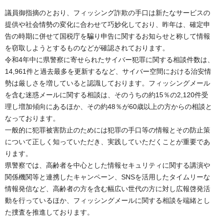
議員御指摘のとおり、フィッシング詐欺の手口は新たなサービスの
提供や社会情勢の変化に合わせて巧妙化しており、昨年は、確定申
告の時期に併せて国税庁を騙り申告に関するお知らせと称して情報
を窃取しようとするものなどが確認されております。
令和4年中に県警察に寄せられたサイバー犯罪に関する相談件数は、
14,961件と過去最多を更新するなど、サイバー空間における治安情
勢は厳しさを増していると認識しております。フィッシングメール
を含む迷惑メールに関する相談は、そのうちの約15％の2,120件受
理し増加傾向にあるほか、その約48％が60歳以上の方からの相談と
なっております。
一般的に犯罪被害防止のためには犯罪の手口等の情報とその防止策
について正しく知っていただき、実践していただくことが重要であ
ります。
県警察では、高齢者を中心とした情報セキュリティに関する講演や
関係機関等と連携したキャンペーン、SNSを活用したタイムリーな
情報発信など、高齢者の方を含む幅広い世代の方に対し広報啓発活
動を行っているほか、フィッシングメールに関する相談を端緒とし
た捜査を推進しております。