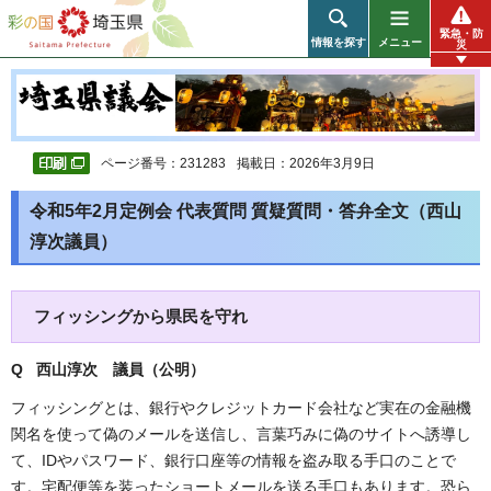
彩の国 埼玉県
緊急・防
情報を探す
メニュー
災
ページ番号：231283
掲載日：2026年3月9日
令和5年2月定例会 代表質問 質疑質問・答弁全文（西山
淳次議員）
フィッシングから県民を守れ
Q 西山淳次 議員（公明）
フィッシングとは、銀行やクレジットカード会社など実在の金融機
関名を使って偽のメールを送信し、言葉巧みに偽のサイトへ誘導し
て、IDやパスワード、銀行口座等の情報を盗み取る手口のことで
す。宅配便等を装ったショートメールを送る手口もあります。恐ら