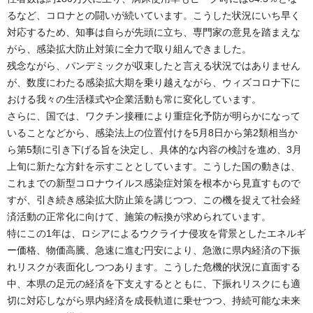
るなど、コロナとの闘いが続いています。こうした状況にいち早く
対応するため、知事は自らが先頭に立ち、専門家の意見を踏まえな
がら、感染拡大防止対策に全力で取り組んできました。
残念ながら、パンデミックが収束したと言える状況ではありません
が、数度にわたる感染拡大期を乗り越えながら、ウィズコロナ下に
おける我々の生活様式や企業活動も常に変化しています。
さらに、国では、ワクチン接種により重症化予防が明らかになって
いることなどから、感染法上の位置付けを5月8日から第2類相当か
ら第5類に引き下げる旨を決定し、具体的な内容の検討を進め、3月
上旬に新たな方針を示すこととしています。こうした国の動きは、
これまでの新型コロナウイルス感染症対策を根本から見直すもので
すが、引き続き感染拡大防止策を講じつつ、この機を捉えて社会経
済活動の正常化に向けて、施策の転換が求められています。
特にこの1年は、ロシアによるウクライナ侵攻を背景としたエネルギ
ー価格、物価高騰、急速に進む円安により、急激に県内経済の下振
れリスクが表面化しつつあります。こうした危機的状況に直面する
中、本県の足元の経済を下支えするとともに、下振れリスクにも適
切に対応しながら県内経済を成長軌道に乗せつつ、持続可能な未来