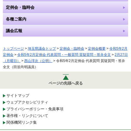
定例会・臨時会
各種ご案内
議会広報
トップページ
>
埼玉県議会トップ
>
定例会・臨時会
>
定例会概要
>
令和5年2月
定例会
>
令和5年2月定例会 代表質問・一般質問 質疑質問・答弁全文
>
2月27日
（月曜日）
>
西山淳次（公明）
> 令和5年2月定例会 代表質問 質疑質問・答弁
全文（田並尚明議員）
ページの先頭へ戻る
サイトマップ
ウェブアクセシビリティ
プライバシーポリシー・免責事項
著作権・リンクについて
関係機関リンク集