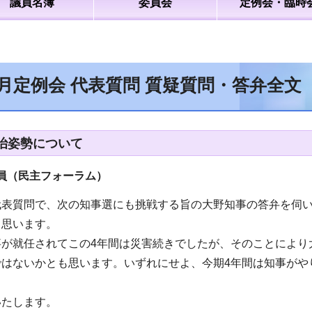
議員名簿
委員会
定例会・臨時
2月定例会 代表質問 質疑質問・答弁全文
治姿勢について
員（民主フォーラム）
代表質問で、次の知事選にも挑戦する旨の大野知事の答弁を伺
と思います。
事が就任されてこの4年間は災害続きでしたが、そのことにより
ではないかとも思います。いずれにせよ、今期4年間は知事がや
いたします。