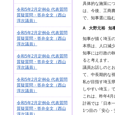
具体的な施策に
令和5年2月定例会 代表質問
は、今後、工商
質疑質問・答弁全文（西山
で、知事選に臨
淳次議員）
A 大野元裕 知
令和5年2月定例会 代表質問
質疑質問・答弁全文（西山
知事が描く埼玉
淳次議員）
本県は、人口減
知事には行政の
令和5年2月定例会 代表質問
ると考えます。
質疑質問・答弁全文（西山
淳次議員）
議員お話しのと
て、中長期的な
令和5年2月定例会 代表質問
私が目指す埼玉
質疑質問・答弁全文（西山
しやすい埼玉」
淳次議員）
これは、昨年4
令和5年2月定例会 代表質問
計画では「日本一
質疑質問・答弁全文（西山
1つ目の「安心
淳次議員）