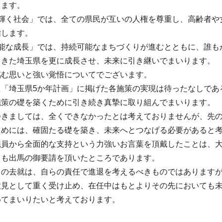
します。
が輝く社会」では、全ての県民が互いの人権を尊重し、高齢者や
指します。
可能な成長」では、持続可能なまちづくりが進むとともに、誰も
てきた埼玉県を更に成長させ、未来に引き継いでまいります。
臨む思いと強い覚悟についてでございます。
た「埼玉県5か年計画」に掲げた各施策の実現は待ったなしであ
施策の礎を築くために引き続き真摯に取り組んでまいります。
つきましては、全くできなかったとは考えておりませんが、先
ためには、確固たる礎を築き、未来へとつなげる必要があると
議員から全面的な支持という力強いお言葉を頂戴したことは、
らも出馬の御要請を頂いたところであります。
ての去就は、自らの責任で進退を考えるべきものではあります
意見として重く受け止め、在任中はもとよりその先においても
めてまいりたいと考えております。