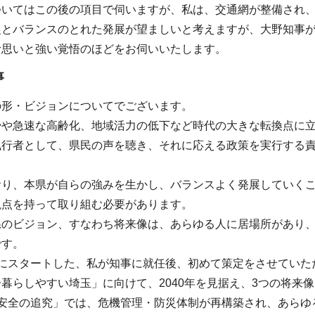
ついてはこの後の項目で伺いますが、私は、交通網が整備され
農とバランスのとれた発展が望ましいと考えますが、大野知事
む思いと強い覚悟のほどをお伺いいたします。
事
の形・ビジョンについてでございます。
少や急速な高齢化、地域活力の低下など時代の大きな転換点に
執行者として、県民の声を聴き、それに応える政策を実行する
おり、本県が自らの強みを生かし、バランスよく発展していく
視点を持って取り組む必要があります。
県のビジョン、すなわち将来像は、あらゆる人に居場所があり
です。
月にスタートした、私が知事に就任後、初めて策定をさせていた
暮らしやすい埼玉」に向けて、2040年を見据え、3つの将来
・安全の追究」では、危機管理・防災体制が再構築され、あらゆ