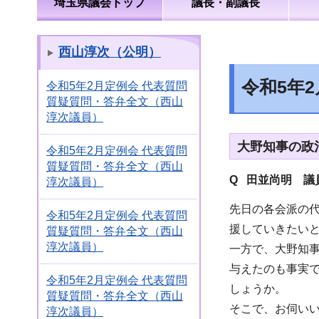
埼玉県議会トップ
議長・副議長
西山淳次（公明）
令和5年
令和5年2月定例会 代表質問
質疑質問・答弁全文（西山
淳次議員）
大野知事の政
令和5年2月定例会 代表質問
質疑質問・答弁全文（西山
Q 田並尚明 議
淳次議員）
先日の各会派の
令和5年2月定例会 代表質問
援していきたい
質疑質問・答弁全文（西山
淳次議員）
一方で、大野知
与えたのも事実
令和5年2月定例会 代表質問
しょうか。
質疑質問・答弁全文（西山
そこで、お伺い
淳次議員）