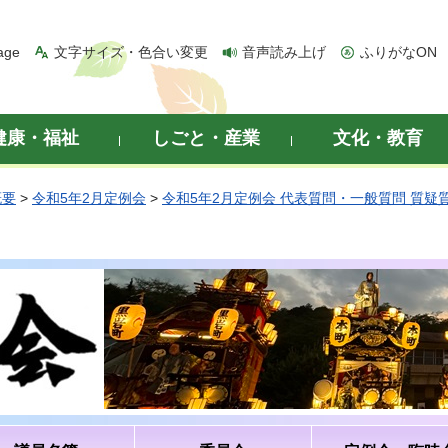
age
文字サイズ・色合い変更
音声読み上げ
ふりがなON
健康・福祉
しごと・産業
文化・教育
概要
>
令和5年2月定例会
>
令和5年2月定例会 代表質問・一般質問 質疑
）