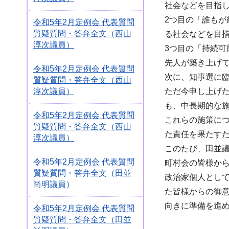
社会などを目指
2つ目の「誰も
令和5年2月定例会 代表質問
質疑質問・答弁全文（西山
る社会などを目
淳次議員）
3つ目の「持続
先人が築き上げ
令和5年2月定例会 代表質問
次に、知事選に
質疑質問・答弁全文（西山
淳次議員）
ただ今申し上げ
も、中長期的な
令和5年2月定例会 代表質問
これらの施策に
質疑質問・答弁全文（西山
た責任を果たす
淳次議員）
このたび、田並
令和5年2月定例会 代表質問
町村会の皆様か
質疑質問・答弁全文（田並
政治家個人とし
尚明議員）
た皆様からの御
向きに準備を進
令和5年2月定例会 代表質問
質疑質問・答弁全文（田並