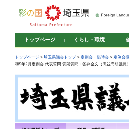
彩の国 埼玉県
Foreign Langu
トップページ
くらし・環境
トップページ
>
埼玉県議会トップ
>
定例会・臨時会
>
定例会
和5年2月定例会 代表質問 質疑質問・答弁全文（田並尚明議員