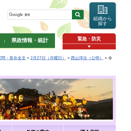
組織から
探す
緊急・防災
県政情報・統計
質問・答弁全文
>
2月27日（月曜日）
>
西山淳次（公明）
> 令