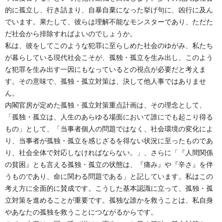
的に孤立し、行き詰まり、自暴自棄になった挙げ句に、凶行に及ん
でいます。果たして、彼らは理解不能なモンスターであり、ただた
だ社会から排除すればよいのでしょうか。
私は、彼をしてこのような犯罪に至らしめた社会のゆがみ、私たち
が暮らしている現代社会こそが、孤独・孤立を生み出し、このよう
な犯罪を生み出す一因にもなっているとの視点が必要だと考えま
す。その意味で、孤独・孤立対策は、決して他人事ではありませ
ん。
内閣官房が定めた孤独・孤立対策重点計画は、その理念として、
「孤独・孤立は、人生のあらゆる場面において誰にでも起こり得る
もの」として、「当事者個人の問題ではなく、社会環境の変化によ
り、当事者が孤独・孤立を感じざるを得ない状況に至ったものであ
り、社会全体で対応しなければならない。」、さらに「『人間関係
の貧困』とも言える孤独・孤立の状態は、『痛み』や『辛さ』を伴
うものであり、命に関わる問題である」と記しています。私はこの
考え方に全面的に賛成です。こうした基本認識に立って、孤独・孤
立対策を進めることが重要です。孤独な誰かを救うことは、私自身
やあなたの孤独を救うことにつながるからです。