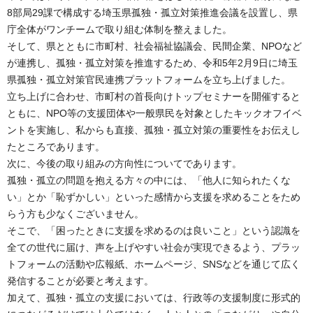
8部局29課で構成する埼玉県孤独・孤立対策推進会議を設置し、県
庁全体がワンチームで取り組む体制を整えました。
そして、県とともに市町村、社会福祉協議会、民間企業、NPOなど
が連携し、孤独・孤立対策を推進するため、令和5年2月9日に埼玉
県孤独・孤立対策官民連携プラットフォームを立ち上げました。
立ち上げに合わせ、市町村の首長向けトップセミナーを開催すると
ともに、NPO等の支援団体や一般県民を対象としたキックオフイベ
ントを実施し、私からも直接、孤独・孤立対策の重要性をお伝えし
たところであります。
次に、今後の取り組みの方向性についてであります。
孤独・孤立の問題を抱える方々の中には、「他人に知られたくな
い」とか「恥ずかしい」といった感情から支援を求めることをため
らう方も少なくございません。
そこで、「困ったときに支援を求めるのは良いこと」という認識を
全ての世代に届け、声を上げやすい社会が実現できるよう、プラッ
トフォームの活動や広報紙、ホームページ、SNSなどを通じて広く
発信することが必要と考えます。
加えて、孤独・孤立の支援においては、行政等の支援制度に形式的