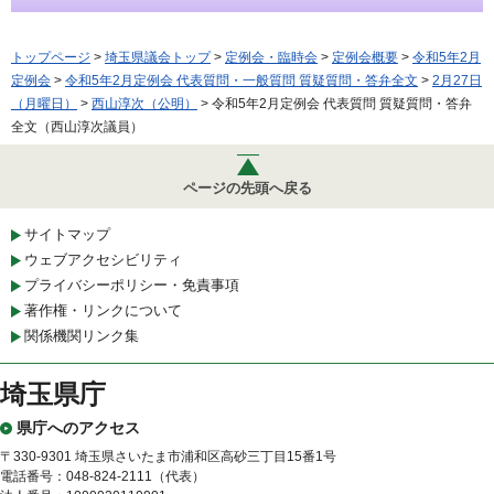
トップページ
>
埼玉県議会トップ
>
定例会・臨時会
>
定例会概要
>
令和5年2月
定例会
>
令和5年2月定例会 代表質問・一般質問 質疑質問・答弁全文
>
2月27日
（月曜日）
>
西山淳次（公明）
> 令和5年2月定例会 代表質問 質疑質問・答弁
全文（西山淳次議員）
ページの先頭へ戻る
サイトマップ
ウェブアクセシビリティ
プライバシーポリシー・免責事項
著作権・リンクについて
関係機関リンク集
埼玉県庁
県庁へのアクセス
〒330-9301 埼玉県さいたま市浦和区高砂三丁目15番1号
電話番号：048-824-2111（代表）