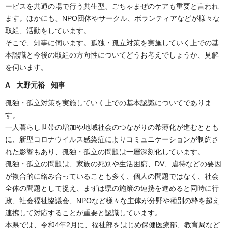
ービスを共通の場で行う共生型、ごちゃまぜのケアも重要と言われ
ます。ほかにも、NPO団体やサークル、ボランティアなどが様々な
取組、活動をしています。
そこで、知事に伺います。孤独・孤立対策を実施していく上での基
本認識と今後の取組の方向性についてどうお考えでしょうか、見解
を伺います。
A 大野元裕 知事
孤独・孤立対策を実施していく上での基本認識についてでありま
す。
一人暮らし世帯の増加や地域社会のつながりの希薄化が進むととも
に、新型コロナウイルス感染症によりコミュニケーションが制約さ
れた影響もあり、孤独・孤立の問題は一層深刻化しています。
孤独・孤立の問題は、家族の死別や生活困窮、DV、虐待などの要因
が複合的に絡み合っていることも多く、個人の問題ではなく、社会
全体の問題として捉え、まずは県の施策の連携を進めると同時に行
政、社会福祉協議会、NPOなど様々な主体が分野や種別の枠を超え
連携して対応することが重要と認識しています。
本県では、令和4年2月に、福祉部をはじめ保健医療部、教育局など