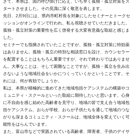
さて、本県は、国の呼び掛けに応え、いち早く孤独・孤立対策をス
タートさせました。その見識に深く敬意を表します。
先日、2月9日には、県内市町村長を対象にしたセミナーとトークセ
ッションがオンラインで行われ、私も視聴させていただきました。
孤独・孤立対策の重要性を広く啓発する大変有意義な取組と感じま
した。
セミナーでも指摘されていたことですが、孤独・孤立対策に特効薬
はありません。孤独・孤立の特別な相談窓口を設け、カウンセラー
を配置することはもちろん重要ですが、それで終わりではありませ
ん。大事なことは、そして困難なことですが、孤独・孤立を生み出
さないような地域社会をいかにつくっていくかということです。そ
れには、何が有効でしょうか。
私は、本県が積極的に進めてきた地域包括ケアシステムの構築やコ
ミュニティ・スクールといった取組に期待したいと思います。心身
に不自由を感じ始めた高齢者を見守り、地域の皆で支え合う地域包
括ケアシステム、おらが学校、おらが子供たちを通して地域のつな
がりも深まるコミュニティ・スクールは、地域全体を変えていく可
能性をはらんでいます。
また、富山市などで実践されている高齢者、障害者、子供のデイサ