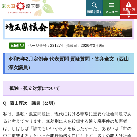
彩の国 埼玉県
緊急・防
情報を探す
メニュー
災
ページ番号：231274
掲載日：2026年3月9日
令和5年2月定例会 代表質問 質疑質問・答弁全文（西山
淳次議員）
孤独・孤立対策について
Q 西山淳次 議員（公明）
私は、孤独・孤立問題は、現代における非常に重要な社会問題であ
ると考えております。無差別に人を殺傷する通り魔事件の加害者
は、しばしば「誰でもいいから人を殺したかった」あるいは「世の
中に復讐する」といった犯行動機を口にします。多くの犯人は社会