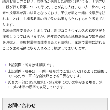
議員お話しのとおり、総務省が実施した調査においても、子供の頃
に親が行く投票について行ったことがある人は、ない人に比べ、将
来の投票率が高い結果となっており、子供が親と一緒に投票所を訪
れることは、主権者教育の面で良い結果をもたらすものと考えてお
ります。
県選挙管理委員会としましては、新型コロナウイルスの感染状況を
注視しつつではありますが、来年度の県議会議員選挙及び知事選挙
を見据え、市町村選挙管理委員会とも連携し、家族で選挙に訪れる
ことを啓発活動に取り入れるよう検討してまいります。
上記質問・答弁は速報版です。
上記質問・答弁は、一問一答形式でご覧いただけるように編集し
ているため、正式な会議録とは若干異なります。
氏名の一部にJIS規格第1・第2水準にない文字がある場合、第
1・第2水準の漢字で表記しています。
お問い合わせ