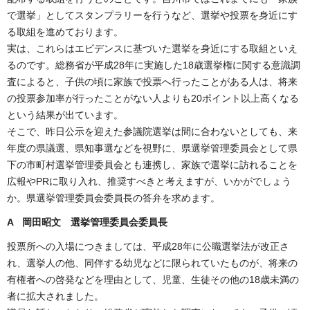
で選挙」としてスタンプラリーを行うなど、選挙や投票を身近にす
る取組を進めております。
実は、これらはエビデンスに基づいた選挙を身近にする取組といえ
るのです。総務省が平成28年に実施した18歳選挙権に関する意識調
査によると、子供の頃に家族で投票へ行ったことがある人は、将来
の投票参加率が行ったことがない人よりも20ポイント以上高くなる
という結果が出ています。
そこで、昨日公示を迎えた参議院選挙は間に合わないとしても、来
年度の県議選、県知事選などを視野に、県選挙管理委員会として県
下の市町村選挙管理委員会とも連携し、家族で選挙に訪れることを
広報やPRに取り入れ、推奨すべきと考えますが、いかがでしょう
か。県選挙管理委員会委員長の答弁を求めます。
A 岡田昭文 選挙管理委員会委員長
投票所への入場につきましては、平成28年に公職選挙法が改正さ
れ、選挙人の他、同伴する幼児などに限られていたものが、将来の
有権者への啓発などを理由として、児童、生徒その他の18歳未満の
者に拡大されました。