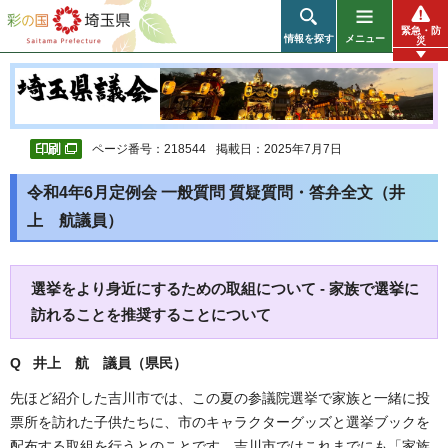
彩の国 埼玉県
緊急・防
情報を探す
メニュー
災
ページ番号：218544
掲載日：2025年7月7日
令和4年6月定例会 一般質問 質疑質問・答弁全文（井
上 航議員）
選挙をより身近にするための取組について - 家族で選挙に
訪れることを推奨することについて
Q 井上 航 議員（県民）
先ほど紹介した吉川市では、この夏の参議院選挙で家族と一緒に投
票所を訪れた子供たちに、市のキャラクターグッズと選挙ブックを
配布する取組を行うとのことです。吉川市ではこれまでにも「家族