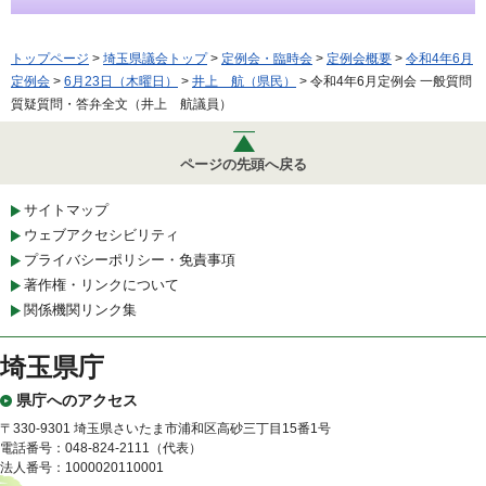
トップページ
>
埼玉県議会トップ
>
定例会・臨時会
>
定例会概要
>
令和4年6月
定例会
>
6月23日（木曜日）
>
井上 航（県民）
> 令和4年6月定例会 一般質問
質疑質問・答弁全文（井上 航議員）
ページの先頭へ戻る
サイトマップ
ウェブアクセシビリティ
プライバシーポリシー・免責事項
著作権・リンクについて
関係機関リンク集
埼玉県庁
県庁へのアクセス
〒330-9301 埼玉県さいたま市浦和区高砂三丁目15番1号
電話番号：048-824-2111（代表）
法人番号：1000020110001